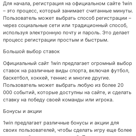
Для начала, регистрация на официальном сайте 1win
– это процесс, который занимает считанные минуты.
Пользователь может выбрать способ регистрации –
через социальные сети или традиционный способ,
используя электронную почту и пароль. Это делает
процесс регистрации простым и быстрым.
Большой выбор ставок
Официальный сайт 1win предлагает огромный выбор
ставок на различные виды спорта, включая футбол,
баскетбол, хоккей, теннис и многие другие.
Пользователь может выбрать любую из более 20
000 событий, которые доступны на сайте, и сделать
ставку на победу своей команды или игрока.
Бонусы и акции
1win предлагает различные бонусы и акции для
своих пользователей, чтобы сделать игру еще более