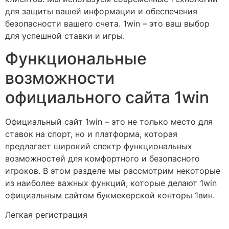
для защиты вашей информации и обеспечения
безопасности вашего счета. 1win – это ваш выбор
для успешной ставки и игры.
Функциональные
возможности
официального сайта 1win
Официальный сайт 1win – это не только место для
ставок на спорт, но и платформа, которая
предлагает широкий спектр функциональных
возможностей для комфортного и безопасного
игроков. В этом разделе мы рассмотрим некоторые
из наиболее важных функций, которые делают 1win
официальным сайтом букмекерской конторы 1вин.
Легкая регистрация