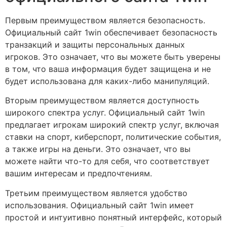
Первым преимуществом является безопасность.
Официальный сайт 1win обеспечивает безопасность
транзакций и защиты персональных данных
игроков. Это означает, что вы можете быть уверены
в том, что ваша информация будет защищена и не
будет использована для каких-либо манипуляций.
Вторым преимуществом является доступность
широкого спектра услуг. Официальный сайт 1win
предлагает игрокам широкий спектр услуг, включая
ставки на спорт, киберспорт, политические события,
а также игры на деньги. Это означает, что вы
можете найти что-то для себя, что соответствует
вашим интересам и предпочтениям.
Третьим преимуществом является удобство
использования. Официальный сайт 1win имеет
простой и интуитивно понятный интерфейс, который