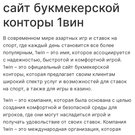
сайт букмекерской
конторы 1вин
В современном мире азартных игр и ставок на
спорт, где каждый день становится все более
популярным, 1win – это имя, которое ассоциируется
с надежностью, быстротой и комфортной игрой.
1win – это официальный сайт букмекерской
конторы, которая предлагает своим клиентам
широкий спектр услуг и возможностей для ставок
на спорт, а также для игры в казино.
1win – это компания, которая была основана с целью
создания комфортной и безопасной среды для
игроков, где они могут насладиться игрой и
получать удовольствие от своих ставок. Компания
1win – это международная организация, которая