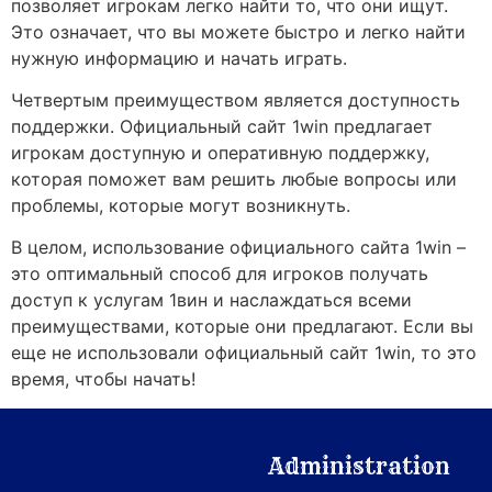
позволяет игрокам легко найти то, что они ищут.
Это означает, что вы можете быстро и легко найти
нужную информацию и начать играть.
Четвертым преимуществом является доступность
поддержки. Официальный сайт 1win предлагает
игрокам доступную и оперативную поддержку,
которая поможет вам решить любые вопросы или
проблемы, которые могут возникнуть.
В целом, использование официального сайта 1win –
это оптимальный способ для игроков получать
доступ к услугам 1вин и наслаждаться всеми
преимуществами, которые они предлагают. Если вы
еще не использовали официальный сайт 1win, то это
время, чтобы начать!
Administration