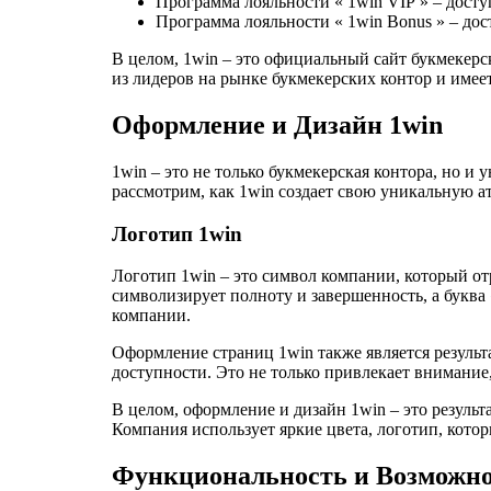
Программа лояльности « 1win VIP » – досту
Программа лояльности « 1win Bonus » – дос
В целом, 1win – это официальный сайт букмекерс
из лидеров на рынке букмекерских контор и име
Оформление и Дизайн 1win
1win – это не только букмекерская контора, но и
рассмотрим, как 1win создает свою уникальную ат
Логотип 1win
Логотип 1win – это символ компании, который отр
символизирует полноту и завершенность, а буква
компании.
Оформление страниц 1win также является резуль
доступности. Это не только привлекает внимание
В целом, оформление и дизайн 1win – это резуль
Компания использует яркие цвета, логотип, кот
Функциональность и Возможно