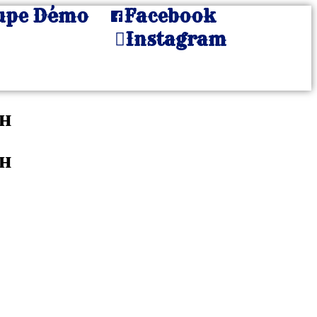
upe Démo
Facebook
Instagram
н
н