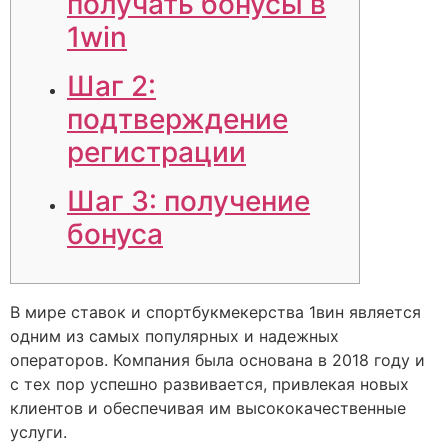
получать бонусы в
1win
Шаг 2:
подтверждение
регистрации
Шаг 3: получение
бонуса
В мире ставок и спортбукмекерства 1вин является
одним из самых популярных и надежных
операторов. Компания была основана в 2018 году и
с тех пор успешно развивается, привлекая новых
клиентов и обеспечивая им высококачественные
услуги.