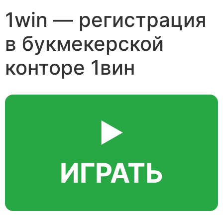
1win — регистрация
в букмекерской
конторе 1вин
▶️
ИГРАТЬ