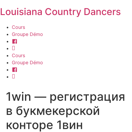
Louisiana Country Dancers
Cours
Groupe Démo
Facebook
Instagram
Cours
Groupe Démo
Facebook
Instagram
1win — регистрация
в букмекерской
конторе 1вин