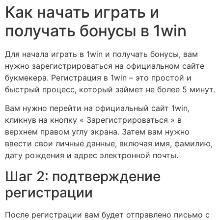
Как начать играть и
получать бонусы в 1win
Для начала играть в 1win и получать бонусы, вам
нужно зарегистрироваться на официальном сайте
букмекера. Регистрация в 1win – это простой и
быстрый процесс, который займет не более 5 минут.
Вам нужно перейти на официальный сайт 1win,
кликнув на кнопку « Зарегистрироваться » в
верхнем правом углу экрана. Затем вам нужно
ввести свои личные данные, включая имя, фамилию,
дату рождения и адрес электронной почты.
Шаг 2: подтверждение
регистрации
После регистрации вам будет отправлено письмо с