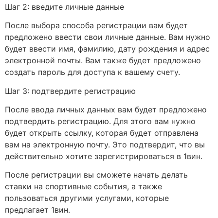
Шаг 2: введите личные данные
После выбора способа регистрации вам будет
предложено ввести свои личные данные. Вам нужно
будет ввести имя, фамилию, дату рождения и адрес
электронной почты. Вам также будет предложено
создать пароль для доступа к вашему счету.
Шаг 3: подтвердите регистрацию
После ввода личных данных вам будет предложено
подтвердить регистрацию. Для этого вам нужно
будет открыть ссылку, которая будет отправлена
вам на электронную почту. Это подтвердит, что вы
действительно хотите зарегистрироваться в 1вин.
После регистрации вы сможете начать делать
ставки на спортивные события, а также
пользоваться другими услугами, которые
предлагает 1вин.