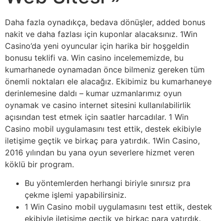
Daha fazla oynadıkça, bedava dönüşler, added bonus
nakit ve daha fazlası için kuponlar alacaksınız. 1Win
Casino’da yeni oyuncular için harika bir hoşgeldin
bonusu teklifi va. Win casino incelememizde, bu
kumarhanede oynamadan önce bilmeniz gereken tüm
önemli noktaları ele alacağız. Ekibimiz bu kumarhaneye
derinlemesine daldı – kumar uzmanlarımız oyun
oynamak ve casino internet sitesini kullanılabilirlik
açısından test etmek için saatler harcadılar. 1 Win
Casino mobil uygulamasını test ettik, destek ekibiyle
iletişime geçtik ve birkaç para yatırdık. 1Win Casino,
2016 yılından bu yana oyun severlere hizmet veren
köklü bir program.
Bu yöntemlerden herhangi biriyle sınırsız pra
çekme işlemi yapabilirsiniz.
1 Win Casino mobil uygulamasını test ettik, destek
ekibiyle iletişime geçtik ve birkaç para yatırdık.