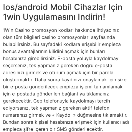
Ios/android Mobil Cihazlar Için
1win Uygulamasını Indirin!
1Win Casino promosyon kodları hakkında ihtiyacınız
olan tüm bilgileri casino promosyonları sayfasında
bulabilirsiniz. Bu sayfadaki kodlara erişebilir empieza
bonus avantajlarının kilidini açmak için bunları
hesabınıza girebilirsiniz. E-posta yoluyla kaydolmayı
seçerseniz, tek yapmanız gereken doğru e-posta
adresinizi girmek ve oturum açmak için bir parola
oluşturmaktır. Daha sonra kaydınızı onaylamak için size
bir e-posta gönderilecek empieza işlemi tamamlamak
için e-postada gönderilen bağlantıya tıklamanız
gerekecektir. Cep telefonuyla kaydolmayı tercih
ediyorsanız, tek yapmanız gereken aktif telefon
numaranızı girmek ve « Kaydol » düğmesine tıklamaktır.
Bundan sonra kişisel hesabınıza erişmek için kullanıcı adı
empieza şifre içeren bir SMS gönderilecektir.