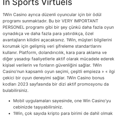
In Sports Virtuels
1Win Casino ayrıca düzenli oyuncular için bir ödül
programı sunmaktadır. Bu bir VERY IMPORTANT
PERSONEL programı gibi bir şey çünkü daha fazla oyun
oynadıkça ve daha fazla para yatırdıkça, özel
avantajların kilidini açacaksınız. 1Win, müşteri bilgilerini
korumak için gelişmiş veri şifreleme standartlarını
kullanır. Platform, dolandırıcılık, kara para aklama ve
diğer yasadışı faaliyetlerle aktif olarak mücadele ederek
kişisel verilerin ve fonların güvenliğini sağlar. 1Win
Casino’nun kapsamlı oyun seçimi, çeşitli empieza » « ilgi
çekici bir oyun deneyimi sağlar. 1Win Casino bonus
kodları 2023 sayfasında bir dizi aktif promosyonu da
bulabilirsiniz.
Mobil uygulamaları sayesinde, one Win Casino’yu
cebinizde taşıyabilirsiniz.
1Win, çok sayıda kripto para birimi de dahil olmak