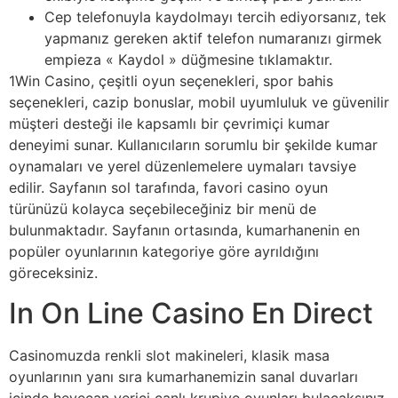
Cep telefonuyla kaydolmayı tercih ediyorsanız, tek
yapmanız gereken aktif telefon numaranızı girmek
empieza « Kaydol » düğmesine tıklamaktır.
1Win Casino, çeşitli oyun seçenekleri, spor bahis
seçenekleri, cazip bonuslar, mobil uyumluluk ve güvenilir
müşteri desteği ile kapsamlı bir çevrimiçi kumar
deneyimi sunar. Kullanıcıların sorumlu bir şekilde kumar
oynamaları ve yerel düzenlemelere uymaları tavsiye
edilir. Sayfanın sol tarafında, favori casino oyun
türünüzü kolayca seçebileceğiniz bir menü de
bulunmaktadır. Sayfanın ortasında, kumarhanenin en
popüler oyunlarının kategoriye göre ayrıldığını
göreceksiniz.
In On Line Casino En Direct
Casinomuzda renkli slot makineleri, klasik masa
oyunlarının yanı sıra kumarhanemizin sanal duvarları
içinde heyecan verici canlı krupiye oyunları bulacaksınız.