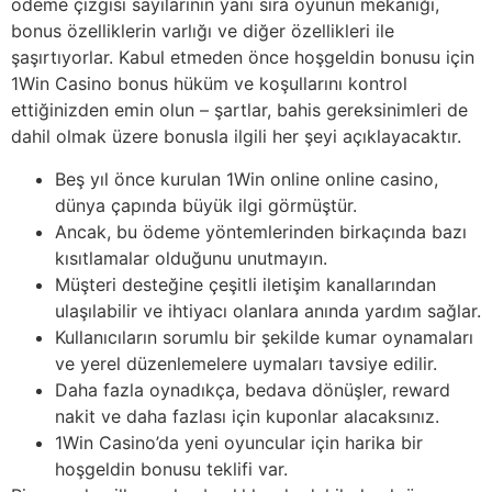
ödeme çizgisi sayılarının yanı sıra oyunun mekaniği,
bonus özelliklerin varlığı ve diğer özellikleri ile
şaşırtıyorlar. Kabul etmeden önce hoşgeldin bonusu için
1Win Casino bonus hüküm ve koşullarını kontrol
ettiğinizden emin olun – şartlar, bahis gereksinimleri de
dahil olmak üzere bonusla ilgili her şeyi açıklayacaktır.
Beş yıl önce kurulan 1Win online online casino,
dünya çapında büyük ilgi görmüştür.
Ancak, bu ödeme yöntemlerinden birkaçında bazı
kısıtlamalar olduğunu unutmayın.
Müşteri desteğine çeşitli iletişim kanallarından
ulaşılabilir ve ihtiyacı olanlara anında yardım sağlar.
Kullanıcıların sorumlu bir şekilde kumar oynamaları
ve yerel düzenlemelere uymaları tavsiye edilir.
Daha fazla oynadıkça, bedava dönüşler, reward
nakit ve daha fazlası için kuponlar alacaksınız.
1Win Casino’da yeni oyuncular için harika bir
hoşgeldin bonusu teklifi var.