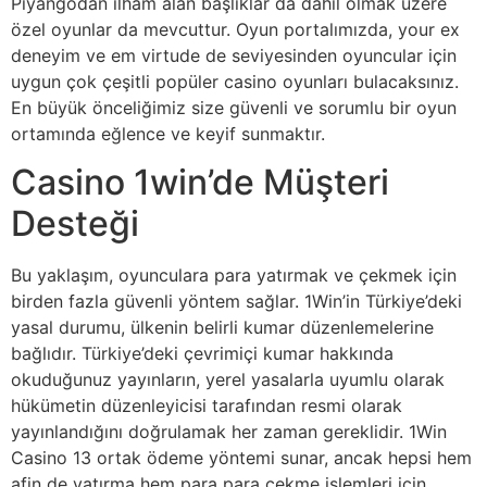
Piyangodan ilham alan başlıklar da dahil olmak üzere
özel oyunlar da mevcuttur. Oyun portalımızda, your ex
deneyim ve em virtude de seviyesinden oyuncular için
uygun çok çeşitli popüler casino oyunları bulacaksınız.
En büyük önceliğimiz size güvenli ve sorumlu bir oyun
ortamında eğlence ve keyif sunmaktır.
Casino 1win’de Müşteri
Desteği
Bu yaklaşım, oyunculara para yatırmak ve çekmek için
birden fazla güvenli yöntem sağlar. 1Win’in Türkiye’deki
yasal durumu, ülkenin belirli kumar düzenlemelerine
bağlıdır. Türkiye’deki çevrimiçi kumar hakkında
okuduğunuz yayınların, yerel yasalarla uyumlu olarak
hükümetin düzenleyicisi tarafından resmi olarak
yayınlandığını doğrulamak her zaman gereklidir. 1Win
Casino 13 ortak ödeme yöntemi sunar, ancak hepsi hem
afin de yatırma hem para para çekme işlemleri için