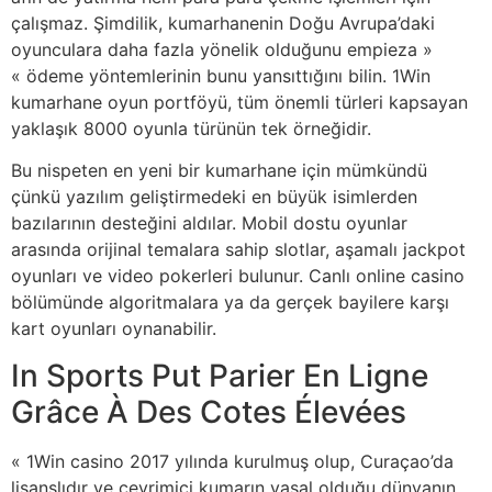
çalışmaz. Şimdilik, kumarhanenin Doğu Avrupa’daki
oyunculara daha fazla yönelik olduğunu empieza »
« ödeme yöntemlerinin bunu yansıttığını bilin. 1Win
kumarhane oyun portföyü, tüm önemli türleri kapsayan
yaklaşık 8000 oyunla türünün tek örneğidir.
Bu nispeten en yeni bir kumarhane için mümkündü
çünkü yazılım geliştirmedeki en büyük isimlerden
bazılarının desteğini aldılar. Mobil dostu oyunlar
arasında orijinal temalara sahip slotlar, aşamalı jackpot
oyunları ve video pokerleri bulunur. Canlı online casino
bölümünde algoritmalara ya da gerçek bayilere karşı
kart oyunları oynanabilir.
In Sports Put Parier En Ligne
Grâce À Des Cotes Élevées
« 1Win casino 2017 yılında kurulmuş olup, Curaçao’da
lisanslıdır ve çevrimiçi kumarın yasal olduğu dünyanın