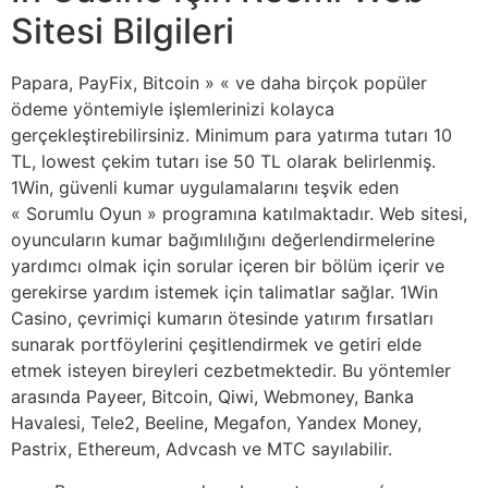
Sitesi Bilgileri
Papara, PayFix, Bitcoin » « ve daha birçok popüler
ödeme yöntemiyle işlemlerinizi kolayca
gerçekleştirebilirsiniz. Minimum para yatırma tutarı 10
TL, lowest çekim tutarı ise 50 TL olarak belirlenmiş.
1Win, güvenli kumar uygulamalarını teşvik eden
« Sorumlu Oyun » programına katılmaktadır. Web sitesi,
oyuncuların kumar bağımlılığını değerlendirmelerine
yardımcı olmak için sorular içeren bir bölüm içerir ve
gerekirse yardım istemek için talimatlar sağlar. 1Win
Casino, çevrimiçi kumarın ötesinde yatırım fırsatları
sunarak portföylerini çeşitlendirmek ve getiri elde
etmek isteyen bireyleri cezbetmektedir. Bu yöntemler
arasında Payeer, Bitcoin, Qiwi, Webmoney, Banka
Havalesi, Tele2, Beeline, Megafon, Yandex Money,
Pastrix, Ethereum, Advcash ve MTC sayılabilir.