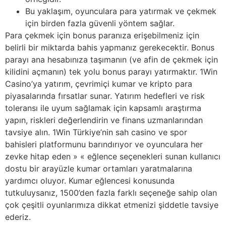
Bu yaklaşım, oyunculara para yatırmak ve çekmek
için birden fazla güvenli yöntem sağlar.
Para çekmek için bonus paranıza erişebilmeniz için
belirli bir miktarda bahis yapmanız gerekecektir. Bonus
parayı ana hesabınıza taşımanın (ve afin de çekmek için
kilidini açmanın) tek yolu bonus parayı yatırmaktır. 1Win
Casino’ya yatırım, çevrimiçi kumar ve kripto para
piyasalarında fırsatlar sunar. Yatırım hedefleri ve risk
toleransı ile uyum sağlamak için kapsamlı araştırma
yapın, riskleri değerlendirin ve finans uzmanlarından
tavsiye alın. 1Win Türkiye’nin sah casino ve spor
bahisleri platformunu barındırıyor ve oyunculara her
zevke hitap eden » « eğlence seçenekleri sunan kullanıcı
dostu bir arayüzle kumar ortamları yaratmalarına
yardımcı oluyor. Kumar eğlencesi konusunda
tutkuluysanız, 1500’den fazla farklı seçeneğe sahip olan
çok çeşitli oyunlarımıza dikkat etmenizi şiddetle tavsiye
ederiz.