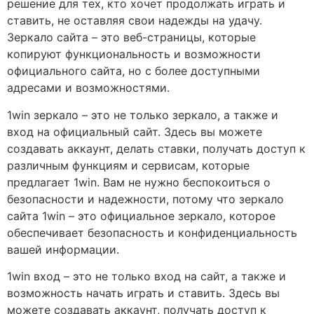
решение для тех, кто хочет продолжать играть и
ставить, не оставляя свои надежды на удачу.
Зеркало сайта – это веб-страницы, которые
копируют функциональность и возможности
официального сайта, но с более доступными
адресами и возможностями.
1win зеркало – это не только зеркало, а также и
вход на официальный сайт. Здесь вы можете
создавать аккаунт, делать ставки, получать доступ к
различным функциям и сервисам, которые
предлагает 1win. Вам не нужно беспокоиться о
безопасности и надежности, потому что зеркало
сайта 1win – это официальное зеркало, которое
обеспечивает безопасность и конфиденциальность
вашей информации.
1win вход – это не только вход на сайт, а также и
возможность начать играть и ставить. Здесь вы
можете создавать аккаунт, получать доступ к