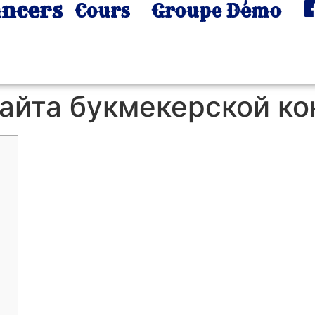
ancers
Cours
Groupe Démo
F
сайта букмекерской ко