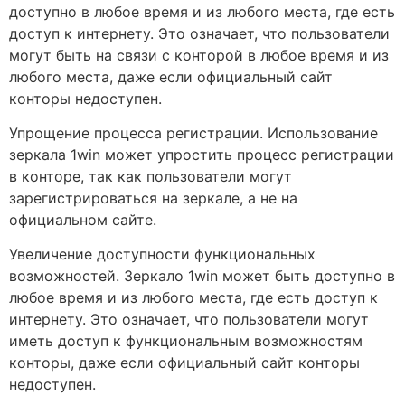
доступно в любое время и из любого места, где есть
доступ к интернету. Это означает, что пользователи
могут быть на связи с конторой в любое время и из
любого места, даже если официальный сайт
конторы недоступен.
Упрощение процесса регистрации. Использование
зеркала 1win может упростить процесс регистрации
в конторе, так как пользователи могут
зарегистрироваться на зеркале, а не на
официальном сайте.
Увеличение доступности функциональных
возможностей. Зеркало 1win может быть доступно в
любое время и из любого места, где есть доступ к
интернету. Это означает, что пользователи могут
иметь доступ к функциональным возможностям
конторы, даже если официальный сайт конторы
недоступен.