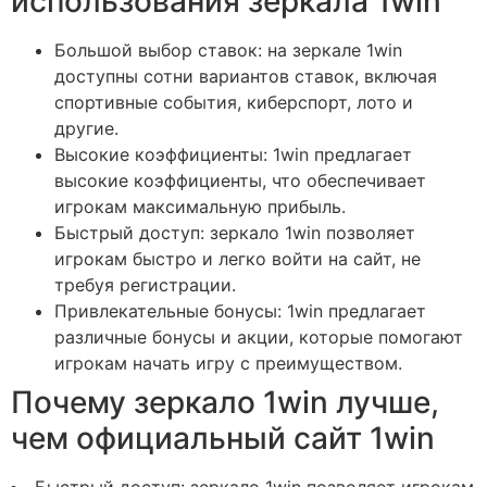
использования зеркала 1win
Большой выбор ставок: на зеркале 1win
доступны сотни вариантов ставок, включая
спортивные события, киберспорт, лото и
другие.
Высокие коэффициенты: 1win предлагает
высокие коэффициенты, что обеспечивает
игрокам максимальную прибыль.
Быстрый доступ: зеркало 1win позволяет
игрокам быстро и легко войти на сайт, не
требуя регистрации.
Привлекательные бонусы: 1win предлагает
различные бонусы и акции, которые помогают
игрокам начать игру с преимуществом.
Почему зеркало 1win лучше,
чем официальный сайт 1win
Быстрый доступ: зеркало 1win позволяет игрокам