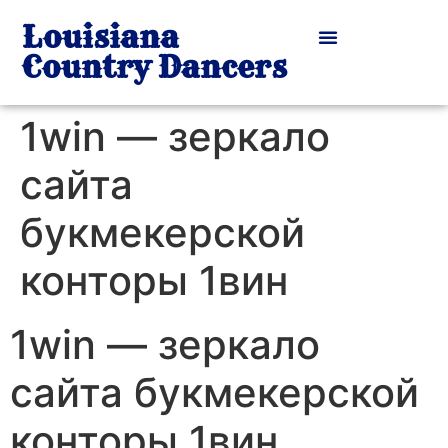
Louisiana
Country Dancers
1win — зеркало
сайта
букмекерской
конторы 1вин
1win — зеркало
сайта букмекерской
конторы 1вин