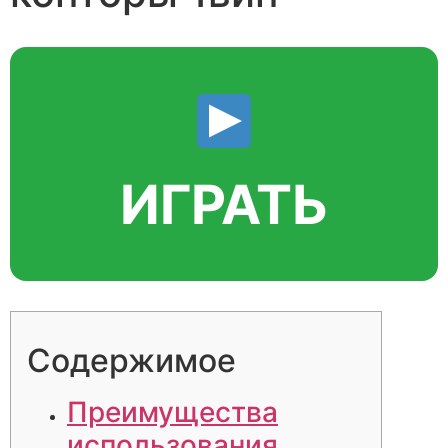
ИГРАТЬ
Содержимое
Преимущества
использования