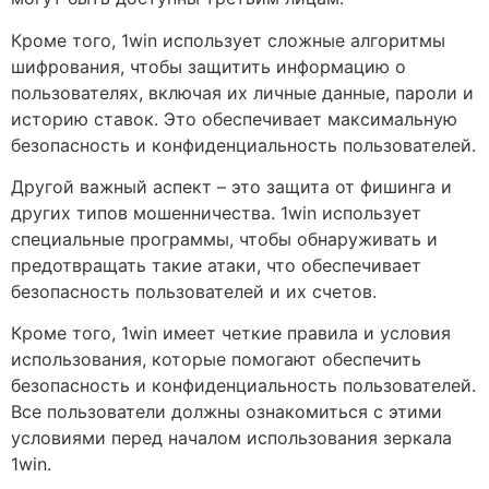
Кроме того, 1win использует сложные алгоритмы
шифрования, чтобы защитить информацию о
пользователях, включая их личные данные, пароли и
историю ставок. Это обеспечивает максимальную
безопасность и конфиденциальность пользователей.
Другой важный аспект – это защита от фишинга и
других типов мошенничества. 1win использует
специальные программы, чтобы обнаруживать и
предотвращать такие атаки, что обеспечивает
безопасность пользователей и их счетов.
Кроме того, 1win имеет четкие правила и условия
использования, которые помогают обеспечить
безопасность и конфиденциальность пользователей.
Все пользователи должны ознакомиться с этими
условиями перед началом использования зеркала
1win.