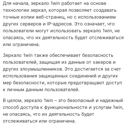
Для начала, зеркало 1win работает на основе
технологии зеркал, которая позволяет создавать
точные копии веб-страниц, но с использованием
других серверов и IP-адресов. Это означает, что
пользователи могут использовать зеркало 1win, не
опасаясь, что их деятельность будет отслеживаться
или ограничена.
Зеркало 1win также обеспечивает безопасность
пользователей, защищая их данные от хакеров и
других злоумышленников. Это достигается за счет
использования защищенных соединений и других
мер безопасности, которые предотвращают доступ
к личным данным пользователей.
В целом, зеркало 1win – это безопасный и надежный
способ доступа к функциональности и услугам 1win,
не опасаясь, что их деятельность будет
отслеживаться или ограничена.