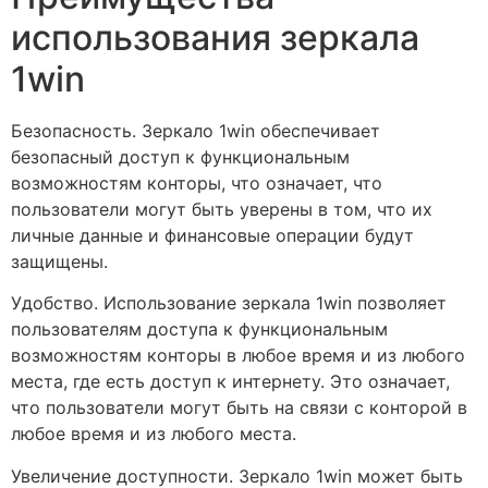
использования зеркала
1win
Безопасность. Зеркало 1win обеспечивает
безопасный доступ к функциональным
возможностям конторы, что означает, что
пользователи могут быть уверены в том, что их
личные данные и финансовые операции будут
защищены.
Удобство. Использование зеркала 1win позволяет
пользователям доступа к функциональным
возможностям конторы в любое время и из любого
места, где есть доступ к интернету. Это означает,
что пользователи могут быть на связи с конторой в
любое время и из любого места.
Увеличение доступности. Зеркало 1win может быть