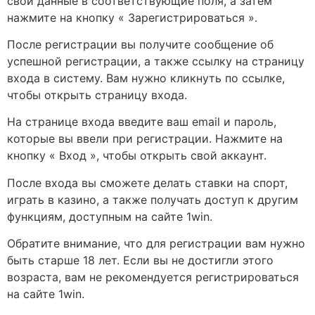
свои данные в соответствующие поля, а затем
нажмите на кнопку « Зарегистрироваться ».
После регистрации вы получите сообщение об
успешной регистрации, а также ссылку на страницу
входа в систему. Вам нужно кликнуть по ссылке,
чтобы открыть страницу входа.
На странице входа введите ваш email и пароль,
которые вы ввели при регистрации. Нажмите на
кнопку « Вход », чтобы открыть свой аккаунт.
После входа вы сможете делать ставки на спорт,
играть в казино, а также получать доступ к другим
функциям, доступным на сайте 1win.
Обратите внимание, что для регистрации вам нужно
быть старше 18 лет. Если вы не достигли этого
возраста, вам не рекомендуется регистрироваться
на сайте 1win.