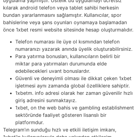
uygulama yapmıştır. Üstelik bu uygulamayı ücretsiz
kılarak android telefon veya tablet sahibi herkesin
bundan yararlanmasını sağlamıştır. Kullanıcılar, spor
bahislerine veya şans oyunları oynamaya başlamadan
önce 1xbet resmi website sitesinde hesap oluşturmalıdır.
Telefon numarası ile üye ol kısmından telefon
numaranızı yazarak anında üyelik oluşturabilirsiniz.
Para yatırma bonusları, kullanıcıların belirli bir
miktar para yatırmaları durumunda elde
edebilecekleri uvant bonuslardır.
Güvenli ve deneyimli olması ile dikkat çeken 1xbet
işletmesi aynı zamanda global özelliklere sahiptir.
1xbetm. info adresi olarak her zaman güvenilir hızlı
giriş adresini sunmaktayız.
1xbet, on the web bahis ve gambling establishment
sektöründe faaliyet gösteren lisanslı bir
platformdur.
Telegram’ın sunduğu hızlı ve etkili iletişim imkanı,
1xbet’in kullanıcılarıyla daha yakından etkileşim