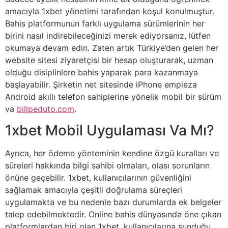
amacıyla 1xbet yönetimi tarafından koşul konulmuştur.
Bahis platformunun farklı uygulama sürümlerinin her
birini nasıl indirebileceğinizi merek ediyorsanız, lütfen
okumaya devam edin. Zaten artık Türkiye’den gelen her
website sitesi ziyaretçisi bir hesap oluşturarak, uzman
olduğu disiplinlere bahis yaparak para kazanmaya
başlayabilir. Şirketin net sitesinde iPhone empieza
Android akıllı telefon sahiplerine yönelik mobil bir sürüm
va
billpeduto.com
.
1xbet Mobil Uygulaması Va Mı?
Ayrıca, her ödeme yönteminin kendine özgü kuralları ve
süreleri hakkında bilgi sahibi olmaları, olası sorunların
önüne geçebilir. 1xbet, kullanıcılarının güvenliğini
sağlamak amacıyla çeşitli doğrulama süreçleri
uygulamakta ve bu nedenle bazı durumlarda ek belgeler
talep edebilmektedir. Online bahis dünyasında öne çıkan
platformlardan biri olan 1xbet, kullanıcılarına sunduğu