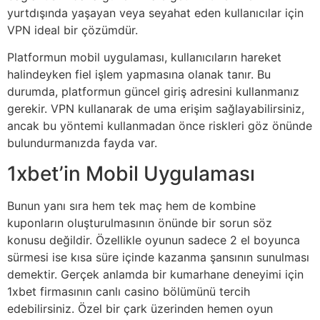
yurtdışında yaşayan veya seyahat eden kullanıcılar için
VPN ideal bir çözümdür.
Platformun mobil uygulaması, kullanıcıların hareket
halindeyken fiel işlem yapmasına olanak tanır. Bu
durumda, platformun güncel giriş adresini kullanmanız
gerekir. VPN kullanarak de uma erişim sağlayabilirsiniz,
ancak bu yöntemi kullanmadan önce riskleri göz önünde
bulundurmanızda fayda var.
1xbet’in Mobil Uygulaması
Bunun yanı sıra hem tek maç hem de kombine
kuponların oluşturulmasının önünde bir sorun söz
konusu değildir. Özellikle oyunun sadece 2 el boyunca
sürmesi ise kısa süre içinde kazanma şansının sunulması
demektir. Gerçek anlamda bir kumarhane deneyimi için
1xbet firmasının canlı casino bölümünü tercih
edebilirsiniz. Özel bir çark üzerinden hemen oyun