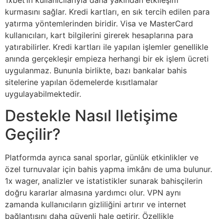
kurmasını sağlar. Kredi kartları, en sık tercih edilen para
yatırma yöntemlerinden biridir. Visa ve MasterCard
kullanıcıları, kart bilgilerini girerek hesaplarına para
yatırabilirler. Kredi kartları ile yapılan işlemler genellikle
anında gerçekleşir empieza herhangi bir ek işlem ücreti
uygulanmaz. Bununla birlikte, bazı bankalar bahis
sitelerine yapılan ödemelerde kısıtlamalar
uygulayabilmektedir.
Destekle Nasıl Iletişime
Geçilir?
Platformda ayrıca sanal sporlar, günlük etkinlikler ve
özel turnuvalar için bahis yapma imkânı de uma bulunur.
1x wager, analizler ve istatistikler sunarak bahisçilerin
doğru kararlar almasına yardımcı olur. VPN aynı
zamanda kullanıcıların gizliliğini artırır ve internet
bağlantısını daha güvenli hale getirir. Özellikle