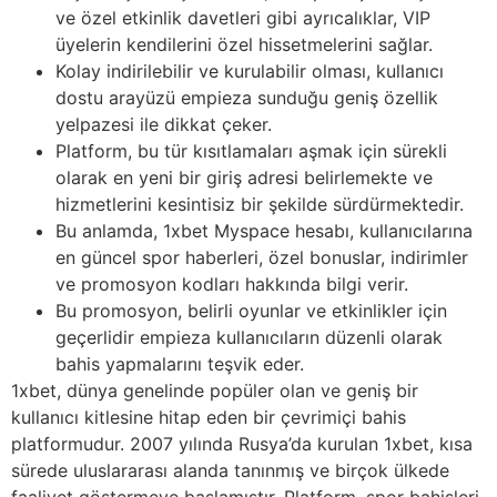
ve özel etkinlik davetleri gibi ayrıcalıklar, VIP
üyelerin kendilerini özel hissetmelerini sağlar.
Kolay indirilebilir ve kurulabilir olması, kullanıcı
dostu arayüzü empieza sunduğu geniş özellik
yelpazesi ile dikkat çeker.
Platform, bu tür kısıtlamaları aşmak için sürekli
olarak en yeni bir giriş adresi belirlemekte ve
hizmetlerini kesintisiz bir şekilde sürdürmektedir.
Bu anlamda, 1xbet Myspace hesabı, kullanıcılarına
en güncel spor haberleri, özel bonuslar, indirimler
ve promosyon kodları hakkında bilgi verir.
Bu promosyon, belirli oyunlar ve etkinlikler için
geçerlidir empieza kullanıcıların düzenli olarak
bahis yapmalarını teşvik eder.
1xbet, dünya genelinde popüler olan ve geniş bir
kullanıcı kitlesine hitap eden bir çevrimiçi bahis
platformudur. 2007 yılında Rusya’da kurulan 1xbet, kısa
sürede uluslararası alanda tanınmış ve birçok ülkede