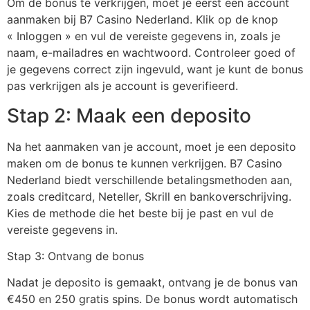
Om de bonus te verkrijgen, moet je eerst een account
aanmaken bij B7 Casino Nederland. Klik op de knop
« Inloggen » en vul de vereiste gegevens in, zoals je
naam, e-mailadres en wachtwoord. Controleer goed of
je gegevens correct zijn ingevuld, want je kunt de bonus
pas verkrijgen als je account is geverifieerd.
Stap 2: Maak een deposito
Na het aanmaken van je account, moet je een deposito
maken om de bonus te kunnen verkrijgen. B7 Casino
Nederland biedt verschillende betalingsmethoden aan,
zoals creditcard, Neteller, Skrill en bankoverschrijving.
Kies de methode die het beste bij je past en vul de
vereiste gegevens in.
Stap 3: Ontvang de bonus
Nadat je deposito is gemaakt, ontvang je de bonus van
€450 en 250 gratis spins. De bonus wordt automatisch