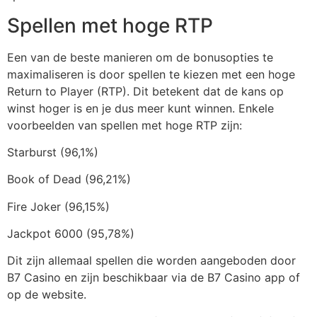
Spellen met hoge RTP
Een van de beste manieren om de bonusopties te
maximaliseren is door spellen te kiezen met een hoge
Return to Player (RTP). Dit betekent dat de kans op
winst hoger is en je dus meer kunt winnen. Enkele
voorbeelden van spellen met hoge RTP zijn:
Starburst (96,1%)
Book of Dead (96,21%)
Fire Joker (96,15%)
Jackpot 6000 (95,78%)
Dit zijn allemaal spellen die worden aangeboden door
B7 Casino en zijn beschikbaar via de B7 Casino app of
op de website.