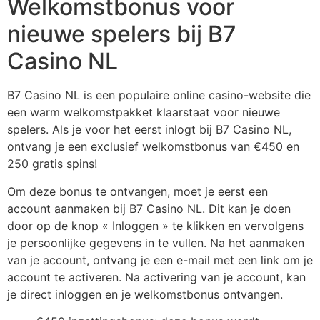
Welkomstbonus voor
nieuwe spelers bij B7
Casino NL
B7 Casino NL is een populaire online casino-website die
een warm welkomstpakket klaarstaat voor nieuwe
spelers. Als je voor het eerst inlogt bij B7 Casino NL,
ontvang je een exclusief welkomstbonus van €450 en
250 gratis spins!
Om deze bonus te ontvangen, moet je eerst een
account aanmaken bij B7 Casino NL. Dit kan je doen
door op de knop « Inloggen » te klikken en vervolgens
je persoonlijke gegevens in te vullen. Na het aanmaken
van je account, ontvang je een e-mail met een link om je
account te activeren. Na activering van je account, kan
je direct inloggen en je welkomstbonus ontvangen.