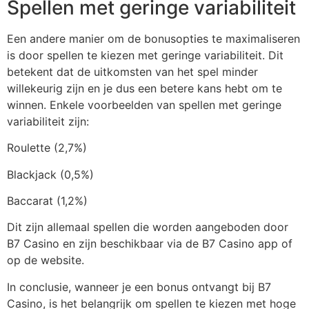
Spellen met geringe variabiliteit
Een andere manier om de bonusopties te maximaliseren
is door spellen te kiezen met geringe variabiliteit. Dit
betekent dat de uitkomsten van het spel minder
willekeurig zijn en je dus een betere kans hebt om te
winnen. Enkele voorbeelden van spellen met geringe
variabiliteit zijn:
Roulette (2,7%)
Blackjack (0,5%)
Baccarat (1,2%)
Dit zijn allemaal spellen die worden aangeboden door
B7 Casino en zijn beschikbaar via de B7 Casino app of
op de website.
In conclusie, wanneer je een bonus ontvangt bij B7
Casino, is het belangrijk om spellen te kiezen met hoge