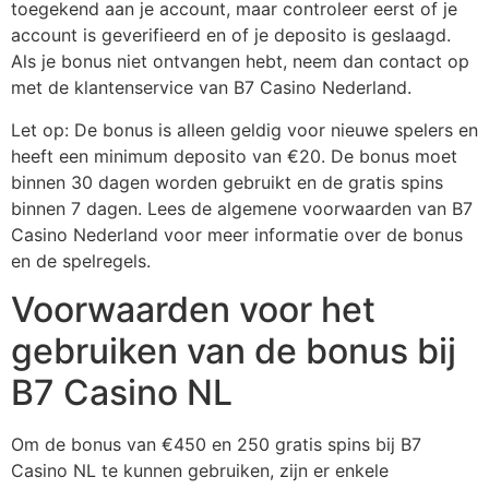
toegekend aan je account, maar controleer eerst of je
account is geverifieerd en of je deposito is geslaagd.
Als je bonus niet ontvangen hebt, neem dan contact op
met de klantenservice van B7 Casino Nederland.
Let op: De bonus is alleen geldig voor nieuwe spelers en
heeft een minimum deposito van €20. De bonus moet
binnen 30 dagen worden gebruikt en de gratis spins
binnen 7 dagen. Lees de algemene voorwaarden van B7
Casino Nederland voor meer informatie over de bonus
en de spelregels.
Voorwaarden voor het
gebruiken van de bonus bij
B7 Casino NL
Om de bonus van €450 en 250 gratis spins bij B7
Casino NL te kunnen gebruiken, zijn er enkele