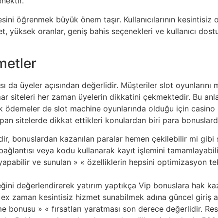
nektir.
sini öğrenmek büyük önem taşır. Kullanıcılarının kesintisiz 
bet, yüksek oranlar, geniş bahis seçenekleri ve kullanıcı dos
metler
ı da üyeler açısından değerlidir. Müşteriler slot oyunların
ar siteleri her zaman üyelerin dikkatini çekmektedir. Bu a
ödemeler de slot machine oyunlarında olduğu için casino » «
n sitelerde dikkat ettikleri konulardan biri para bonuslard
r, bonuslardan kazanılan paralar hemen çekilebilir mi gibi 
ağlantısı veya kodu kullanarak kayıt işlemini tamamlayabilir
 yapabilir ve sunulan » « özelliklerin hepsini optimizasyon t
eğini değerlendirerek yatırım yaptıkça Vip bonuslara hak kaz
ex zaman kesintisiz hizmet sunabilmek adına güncel giriş adr
eme bonusu » « fırsatları yaratması son derece değerlidir. Re