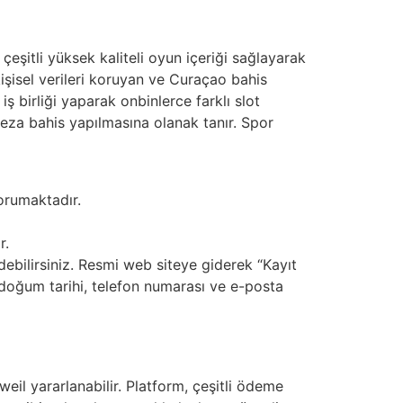
eşitli yüksek kaliteli oyun içeriği sağlayarak
şisel verileri koruyan ve Curaçao bahis
iş birliği yaparak onbinlerce farklı slot
eza bahis yapılmasına olanak tanır. Spor
orumaktadır.
r.
bilirsiniz. Resmi web siteye giderek “Kayıt
, doğum tarihi, telefon numarası ve e-posta
eil yararlanabilir. Platform, çeşitli ödeme