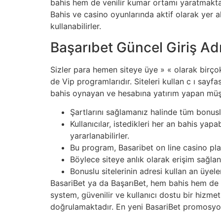
bahis hem de venilir kumar ortamı yaratmaktad
Bahis ve casino oyunlarında aktif olarak yer al
kullanabilirler.
Başarıbet Güncel Giriş Ad
Sizler para hemen siteye üye » « olarak birçok
de Vip programlarıdır. Siteleri kullan c ı sa
bahis oynayan ve hesabına yatırım yapan müşte
Şartlarını sağlamanız halinde tüm bonusla
Kullanıcılar, istedikleri her an bahis ya
yararlanabilirler.
Bu program, Basaribet on line casino pl
Böylece siteye anlık olarak erişim sa
Bonuslu sitelerinin adresi kullan an üyele
BasariBet ya da BaşarıBet, hem bahis hem de c
system, güvenilir ve kullanıcı dostu bir hizme
doğrulamaktadır. En yeni BasariBet promosyonla