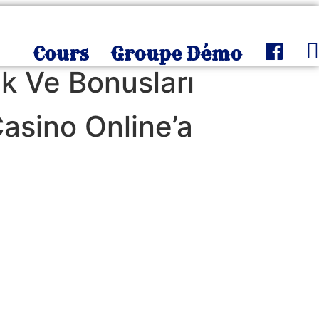
Cours
Groupe Démo
Face
I
ik Ve Bonusları
Casino Online’a