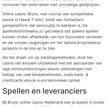
tornooien hen entertainen met voordelige geldprijzen.
Online casino Bruno, met voorop een sympathieke
panda in Hawaï T-shirt, biedt een fantastisch
gameplatform dat eenvoudig te bekijken is. De
spellenbibliotheekis zo gecreëerd dat spelers spellen
kunnen vinden afhankelijk van hun bijzondere vereisten
en we vonden opgetogen om het laatste progressieve
jackpots in de line-up te zien.
Als het draait om op betalingsmethoden, doet het
casino het extreem uitstekend met het aanvaarden van
lage minimumstortingen alsook uitbetalingen met
behulp van veel betaalmethoden, zoals bank- &
creditcards alsook e-portemonnees opties.
Spellen en leveranciers
Bij Bruno online casino Nederland kan je duiken in brede