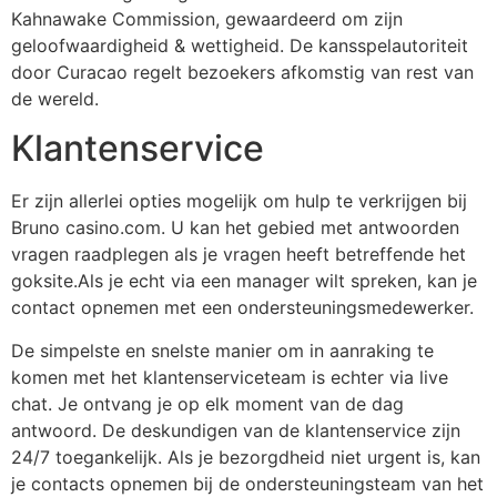
Kahnawake Commission, gewaardeerd om zijn
geloofwaardigheid & wettigheid. De kansspelautoriteit
door Curacao regelt bezoekers afkomstig van rest van
de wereld.
Klantenservice
Er zijn allerlei opties mogelijk om hulp te verkrijgen bij
Bruno casino.com. U kan het gebied met antwoorden
vragen raadplegen als je vragen heeft betreffende het
goksite.Als je echt via een manager wilt spreken, kan je
contact opnemen met een ondersteuningsmedewerker.
De simpelste en snelste manier om in aanraking te
komen met het klantenserviceteam is echter via live
chat. Je ontvang je op elk moment van de dag
antwoord. De deskundigen van de klantenservice zijn
24/7 toegankelijk. Als je bezorgdheid niet urgent is, kan
je contacts opnemen bij de ondersteuningsteam van het