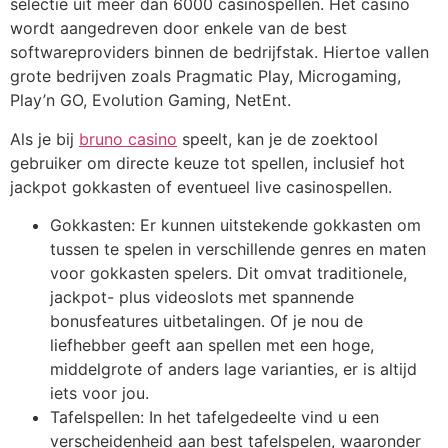
selectie uit meer dan 6000 casinospellen. Het casino
wordt aangedreven door enkele van de best
softwareproviders binnen de bedrijfstak. Hiertoe vallen
grote bedrijven zoals Pragmatic Play, Microgaming,
Play’n GO, Evolution Gaming, NetEnt.
Als je bij
bruno casino
speelt, kan je de zoektool
gebruiker om directe keuze tot spellen, inclusief hot
jackpot gokkasten of eventueel live casinospellen.
Gokkasten: Er kunnen uitstekende gokkasten om
tussen te spelen in verschillende genres en maten
voor gokkasten spelers. Dit omvat traditionele,
jackpot- plus videoslots met spannende
bonusfeatures uitbetalingen. Of je nou de
liefhebber geeft aan spellen met een hoge,
middelgrote of anders lage varianties, er is altijd
iets voor jou.
Tafelspellen: In het tafelgedeelte vind u een
verscheidenheid aan best tafelspelen, waaronder