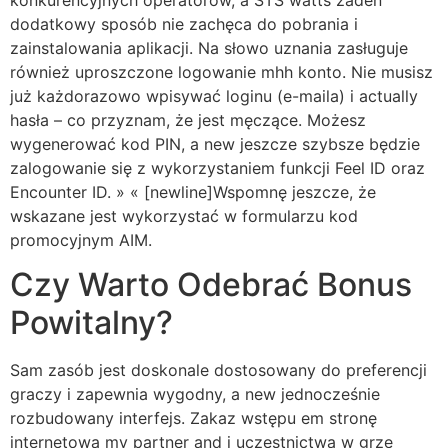
dodatkowy sposób nie zachęca do pobrania i
zainstalowania aplikacji. Na słowo uznania zasługuje
również uproszczone logowanie mhh konto. Nie musisz
już każdorazowo wpisywać loginu (e-maila) i actually
hasła – co przyznam, że jest męczące. Możesz
wygenerować kod PIN, a new jeszcze szybsze będzie
zalogowanie się z wykorzystaniem funkcji Feel ID oraz
Encounter ID. » « [newline]Wspomnę jeszcze, że
wskazane jest wykorzystać w formularzu kod
promocyjnym AIM.
Czy Warto Odebrać Bonus
Powitalny?
Sam zasób jest doskonale dostosowany do preferencji
graczy i zapewnia wygodny, a new jednocześnie
rozbudowany interfejs. Zakaz wstępu em stronę
internetową my partner and i uczestnictwa w grze