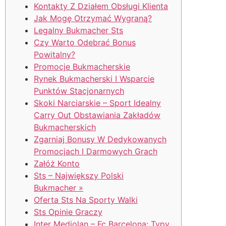
Kontakty Z Działem Obsługi Klienta
Jak Mogę Otrzymać Wygraną?
Legalny Bukmacher Sts
Czy Warto Odebrać Bonus
Powitalny?
Promocje Bukmacherskie
Rynek Bukmacherski I Wsparcie
Punktów Stacjonarnych
Skoki Narciarskie – Sport Idealny
Carry Out Obstawiania Zakładów
Bukmacherskich
Zgarniaj Bonusy W Dedykowanych
Promocjach I Darmowych Grach
Załóż Konto
Sts – Największy Polski
Bukmacher »
Oferta Sts Na Sporty Walki
Sts Opinie Graczy
Inter Mediolan – Fc Barcelona: Typy,