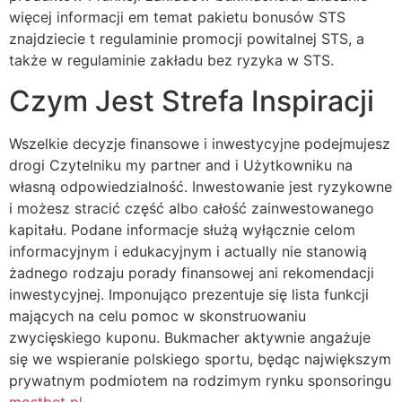
więcej informacji em temat pakietu bonusów STS
znajdziecie t regulaminie promocji powitalnej STS, a
także w regulaminie zakładu bez ryzyka w STS.
Czym Jest Strefa Inspiracji
Wszelkie decyzje finansowe i inwestycyjne podejmujesz
drogi Czytelniku my partner and i Użytkowniku na
własną odpowiedzialność. Inwestowanie jest ryzykowne
i możesz stracić część albo całość zainwestowanego
kapitału. Podane informacje służą wyłącznie celom
informacyjnym i edukacyjnym i actually nie stanowią
żadnego rodzaju porady finansowej ani rekomendacji
inwestycyjnej. Imponująco prezentuje się lista funkcji
mających na celu pomoc w skonstruowaniu
zwycięskiego kuponu. Bukmacher aktywnie angażuje
się we wspieranie polskiego sportu, będąc największym
prywatnym podmiotem na rodzimym rynku sponsoringu
mostbet pl
.