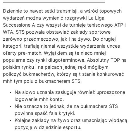
Dziennie to nawet setki transmisji, a wśród topowych
wydarzeń można wymienić rozgrywki La Liga,
Successione A czy wszystkie turnieje tenisowego ATP i
WTA. STS pozwala obstawiać zakłady sportowe
zarówno przedmeczowo, jak i na żywo. Do drugiej
kategorii trafiają niemal wszystkie wydarzenia unces
oferty pre-match. Wyjątkiem są te nieco mniej
popularne czy rynki długoterminowe. Absolutny TOP na
polskim rynku i na palcach jednej ręki mógłbym
policzyć bukmacherów, którzy są t stanie konkurować
mhh tym polu z bukmacherem STS.
Na słowo uznania zasługuje również uproszczone
logowanie mhh konto.
Nie oznacza to jednak, że na bukmachera STS
powinna spaść fala krytyki.
Kolejne zakłady na żywo oraz umacniając wiodącą
pozycję w dziedzinie esportu.