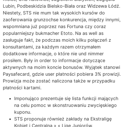
Lubin, Podbeskidzia Bielsko-Biała oraz Widzewa Łódź.
Niestety, STS nie mum tak wysokich kursów do
zaoferowania grunzochse konkurencja, między innymi,
wspomniana już poprzez nas Fortuna czy coraz
popularniejszy bukmacher Etoto. Na as well as
zasługuje fakt, że podczas moich kilku połączeń z
konsultantami, za każdym razem otrzymałem
dodatkowe informacje, o które nie und nimmer
prosiłem. Były in order to informacje dotyczące
aktywnych na moim koncie bonusów. Wyjątek stanowi
Paysafecard, gdzie user płatności pobiera 3% prowizji.
Prowizja może zostać naliczona także w przypadku
płatności kartami.
Imponująco prezentuje się lista funkcji mających
na celu pomoc w skonstruowaniu zwycięskiego
kuponu.
STS proponuje również zakłady na Ekstraligę
Kobiet i Centralną » « Ligę Juniorów.