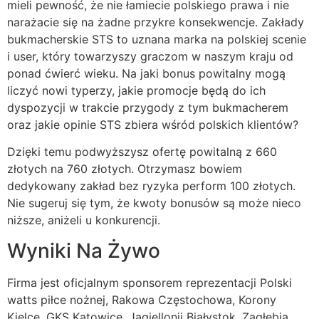
mieli pewność, że nie łamiecie polskiego prawa i nie
narażacie się na żadne przykre konsekwencje. Zakłady
bukmacherskie STS to uznana marka na polskiej scenie
i user, który towarzyszy graczom w naszym kraju od
ponad ćwierć wieku. Na jaki bonus powitalny mogą
liczyć nowi typerzy, jakie promocje będą do ich
dyspozycji w trakcie przygody z tym bukmacherem
oraz jakie opinie STS zbiera wśród polskich klientów?
Dzięki temu podwyższysz ofertę powitalną z 660
złotych na 760 złotych. Otrzymasz bowiem
dedykowany zakład bez ryzyka perform 100 złotych.
Nie sugeruj się tym, że kwoty bonusów są może nieco
niższe, aniżeli u konkurencji.
Wyniki Na Żywo
Firma jest oficjalnym sponsorem reprezentacji Polski
watts piłce nożnej, Rakowa Częstochowa, Korony
Kielce, GKS Katowice, Jagiellonii Białystok, Zagłębia