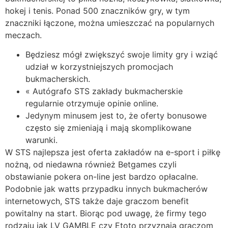
hokej i tenis. Ponad 500 znaczników gry, w tym
znaczniki łączone, można umieszczać na popularnych
meczach.
Będziesz mógł zwiększyć swoje limity gry i wziąć
udział w korzystniejszych promocjach
bukmacherskich.
« Autógrafo STS zakłady bukmacherskie
regularnie otrzymuje opinie online.
Jedynym minusem jest to, że oferty bonusowe
często się zmieniają i mają skomplikowane
warunki.
W STS najlepsza jest oferta zakładów na e-sport i piłkę
nożną, od niedawna również Betgames czyli
obstawianie pokera on-line jest bardzo opłacalne.
Podobnie jak watts przypadku innych bukmacherów
internetowych, STS także daje graczom benefit
powitalny na start. Biorąc pod uwagę, że firmy tego
rodzaju jak LV GAMBLE czy Etoto przyznają graczom