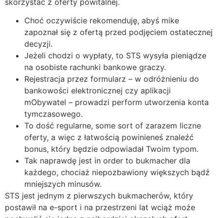
skorzystać z oferty powitalnej.
Choć oczywiście rekomenduję, abyś mike
zapoznał się z ofertą przed podjęciem ostatecznej
decyzji.
Jeżeli chodzi o wypłaty, to STS wysyła pieniądze
na osobiste rachunki bankowe graczy.
Rejestracja przez formularz – w odróżnieniu do
bankowości elektronicznej czy aplikacji
mObywatel – prowadzi perform utworzenia konta
tymczasowego.
To dość regularne, some sort of zarazem liczne
oferty, a więc z łatwością powinieneś znaleźć
bonus, który będzie odpowiadał Twoim typom.
Tak naprawdę jest in order to bukmacher dla
każdego, chociaż niepozbawiony większych bądź
mniejszych minusów.
STS jest jednym z pierwszych bukmacherów, który
postawił na e-sport i na przestrzeni lat wciąż może