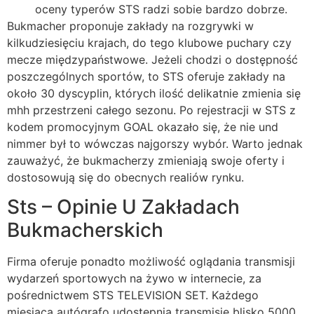
oceny typerów STS radzi sobie bardzo dobrze.
Bukmacher proponuje zakłady na rozgrywki w
kilkudziesięciu krajach, do tego klubowe puchary czy
mecze międzypaństwowe. Jeżeli chodzi o dostępność
poszczególnych sportów, to STS oferuje zakłady na
około 30 dyscyplin, których ilość delikatnie zmienia się
mhh przestrzeni całego sezonu. Po rejestracji w STS z
kodem promocyjnym GOAL okazało się, że nie und
nimmer był to wówczas najgorszy wybór. Warto jednak
zauważyć, że bukmacherzy zmieniają swoje oferty i
dostosowują się do obecnych realiów rynku.
Sts – Opinie U Zakładach
Bukmacherskich
Firma oferuje ponadto możliwość oglądania transmisji
wydarzeń sportowych na żywo w internecie, za
pośrednictwem STS TELEVISION SET. Każdego
miesiąca autógrafo udostępnia transmisje blisko 5000