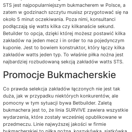
STS jest najpopularniejszym bukmacherem w Polsce, a
zatem w godzinach szczytu musisz przygotować się na
około 5 minut oczekiwania. Poza nimi, konsultanci
podłączają się watts kilka czy kilkanaście sekund.
Betuilder to opcja, dzięki której możesz postawić kilka
zakładów na jeden mecz i in order to na pojedynczym
kuponie. Jest to bowiem konstruktor, który łączy kilka
zakładów watts jeden typ. To właśnie piłka nożna jest
najbardziej rozbudowaną sekcją zakładów watts STS.
Promocje Bukmacherskie
Co prawda selekcja zakładów łączonych nie jest tak
duża, jak w przypadku niektórych konkurentów, ale
pomocny w tym sytuacji bywa Betbuilder. Zaletą
bukmachera jest to, że linia SURVIVE zawiera wszystkie
wydarzenia, które zostały wcześniej opublikowane w
przedmeczu. Linie najwyższej jakości w firmie
bukmacherskiej to piłka nożna, koszykówka, siatkówka,