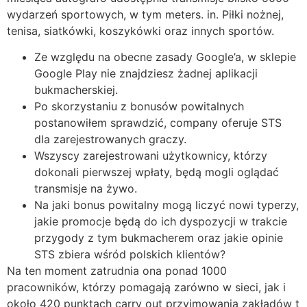
wydarzeń sportowych, w tym meters. in. Piłki nożnej,
tenisa, siatkówki, koszykówki oraz innych sportów.
Ze względu na obecne zasady Google’a, w sklepie
Google Play nie znajdziesz żadnej aplikacji
bukmacherskiej.
Po skorzystaniu z bonusów powitalnych
postanowiłem sprawdzić, company oferuje STS
dla zarejestrowanych graczy.
Wszyscy zarejestrowani użytkownicy, którzy
dokonali pierwszej wpłaty, będą mogli oglądać
transmisje na żywo.
Na jaki bonus powitalny mogą liczyć nowi typerzy,
jakie promocje będą do ich dyspozycji w trakcie
przygody z tym bukmacherem oraz jakie opinie
STS zbiera wśród polskich klientów?
Na ten moment zatrudnia ona ponad 1000
pracowników, którzy pomagają zarówno w sieci, jak i
około 420 punktach carry out przyjmowania zakładów t