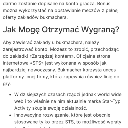
darmo zostanie dopisane na konto gracza. Bonus
można wykorzystać na obstawianie meczów z pełnej
oferty zakładów bukmachera.
Jak Mogę Otrzymać Wygraną?
Aby zawierać zakłady u bukmachera, należy
zarejestrować konto. Możesz to zrobić, przechodząc
do zakładki «Zarządzaj kontem». Oficjalna strona
internetowa «STS» jest wykonana w sposób jak
najbardziej nowoczesny. Bukmacher korzysta unces
platformy innej firmy, która zapewnia również linię do
gry.
W dzisiejszych czasach rządzi jednak world wide
web i to właśnie na nim aktualnie marka Star-Typ
Activity skupia swoją działalność.
Innowacyjne rozwiązanie, które jest obecnie
stosowane tylko przez STS, to możliwość wpłaty