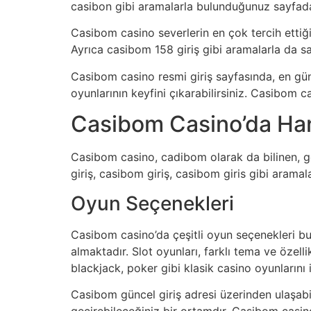
casibon gibi aramalarla bulunduğunuz sayfada, 
Casibom casino severlerin en çok tercih ettiği
Ayrıca casibom 158 giriş gibi aramalarla da sa
Casibom casino resmi giriş sayfasında, en günc
oyunlarının keyfini çıkarabilirsiniz. Casibom 
Casibom Casino’da Han
Casibom casino, cadibom olarak da bilinen, g
giriş, casibom giriş, casibom giris gibi aramal
Oyun Seçenekleri
Casibom casino’da çeşitli oyun seçenekleri bul
almaktadır. Slot oyunları, farklı tema ve özel
blackjack, poker gibi klasik casino oyunlarını i
Casibom güncel giriş adresi üzerinden ulaşabi
geçirebileceğiniz bir ortamdır. Casibom casin