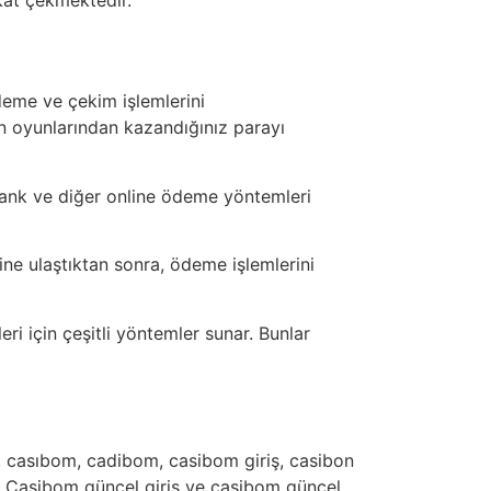
deme ve çekim işlemlerini
bon oyunlarından kazandığınız parayı
pbank ve diğer online ödeme yöntemleri
ine ulaştıktan sonra, ödeme işlemlerini
ri için çeşitli yöntemler sunar. Bunlar
s, casıbom, cadibom, casibom giriş, casibon
r. Casibom güncel giriş ve casibom güncel