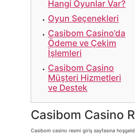
Hangi Oyunlar Var?
Oyun Seçenekleri
Casibom Casino’da
Ödeme ve Çekim
İşlemleri
Casibom Casino
Müşteri Hizmetleri
ve Destek
Casibom Casino R
Casibom casino resmi giriş sayfasına hoşgeldi