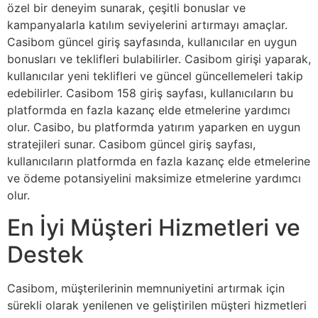
özel bir deneyim sunarak, çeşitli bonuslar ve
kampanyalarla katılım seviyelerini artırmayı amaçlar.
Casibom güncel giriş sayfasında, kullanıcılar en uygun
bonusları ve teklifleri bulabilirler. Casibom girişi yaparak,
kullanıcılar yeni teklifleri ve güncel güncellemeleri takip
edebilirler. Casibom 158 giriş sayfası, kullanıcıların bu
platformda en fazla kazanç elde etmelerine yardımcı
olur. Casibo, bu platformda yatırım yaparken en uygun
stratejileri sunar. Casibom güncel giriş sayfası,
kullanıcıların platformda en fazla kazanç elde etmelerine
ve ödeme potansiyelini maksimize etmelerine yardımcı
olur.
En İyi Müşteri Hizmetleri ve
Destek
Casibom, müşterilerinin memnuniyetini artırmak için
sürekli olarak yenilenen ve geliştirilen müşteri hizmetleri