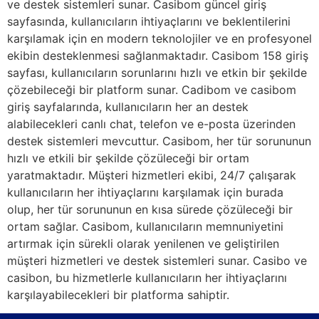
ve destek sistemleri sunar. Casibom güncel giriş
sayfasında, kullanıcıların ihtiyaçlarını ve beklentilerini
karşılamak için en modern teknolojiler ve en profesyonel
ekibin desteklenmesi sağlanmaktadır. Casibom 158 giriş
sayfası, kullanıcıların sorunlarını hızlı ve etkin bir şekilde
çözebileceği bir platform sunar. Cadibom ve casibom
giriş sayfalarında, kullanıcıların her an destek
alabilecekleri canlı chat, telefon ve e-posta üzerinden
destek sistemleri mevcuttur. Casibom, her tür sorununun
hızlı ve etkili bir şekilde çözüleceği bir ortam
yaratmaktadır. Müşteri hizmetleri ekibi, 24/7 çalışarak
kullanıcıların her ihtiyaçlarını karşılamak için burada
olup, her tür sorununun en kısa sürede çözüleceği bir
ortam sağlar. Casibom, kullanıcıların memnuniyetini
artırmak için sürekli olarak yenilenen ve geliştirilen
müşteri hizmetleri ve destek sistemleri sunar. Casibo ve
casibon, bu hizmetlerle kullanıcıların her ihtiyaçlarını
karşılayabilecekleri bir platforma sahiptir.