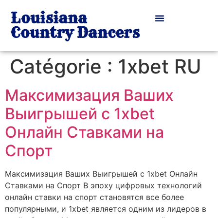
Louisiana
Country Dancers
Catégorie :
1xbet RU
Максимизация Ваших
Выигрышей с 1xbet
Онлайн Ставками на
Спорт
Максимизация Ваших Выигрышей с 1xbet Онлайн
Ставками на Спорт В эпоху цифровых технологий
онлайн ставки на спорт становятся все более
популярными, и 1xbet является одним из лидеров в