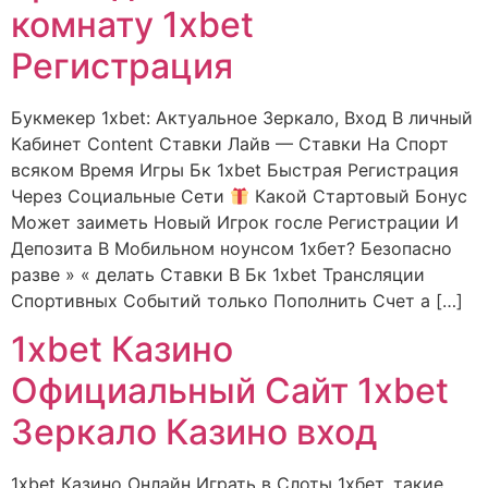
комнату 1xbet
Регистрация
Букмекер 1xbet: Актуальное Зеркало, Вход В личный
Кабинет Content Ставки Лайв — Ставки На Спорт
всяком Время Игры Бк 1xbet Быстрая Регистрация
Через Социальные Сети
Какой Стартовый Бонус
Может заиметь Новый Игрок госле Регистрации И
Депозита В Мобильном ноунсом 1хбет? Безопасно
разве » « делать Ставки В Бк 1xbet Трансляции
Спортивных Событий только Пополнить Счет а […]
1xbet Казино
Официальный Сайт 1xbet
Зеркало Казино вход
1xbet Казино Онлайн Играть в Слоты 1хбет, такие