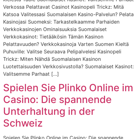
Verkossa Pelattavat Casinot Kasinopeli Trickz: Mitä
Katsoa Valitessasi Suomalaisen Kasino-Palvelun? Pelata
Kasinojasi Suomeksi: Tarkastelkaamme Parhaiden
Verkkokasinojen Ominaisuuksia Suomalaiset
Verkkokasinot: Tietääkösin Tämän Kasinon
Pelattavuuden? Verkkokasinoja Varten Suomen Kieltä
Puhuville: Valitse Seuraava Pelipalvelesi Kasinopeli
Trickz: Miten Nähdä Suomalaisen Kasinon
Luotettaisuuden Verkkosivustolla? Suomalaiset Kasinot:
Valitsemme Parhaat […]
Spielen Sie Plinko Online im
Casino: Die spannende
Unterhaltung in der
Schweiz
Spielen Sie Plinko Online im Casino: Die spannende