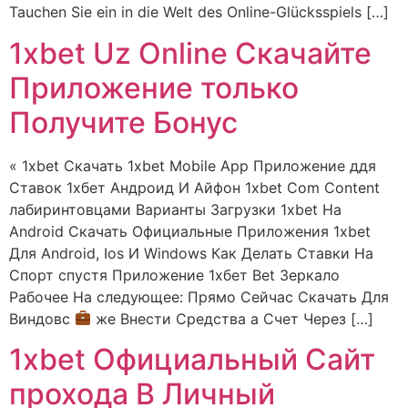
Tauchen Sie ein in die Welt des Online-Glücksspiels […]
1xbet Uz Online Скачайте
Приложение только
Получите Бонус
« 1xbet Скачать 1xbet Mobile App Приложение ддя
Ставок 1хбет Андроид И Айфон 1xbet Com Content
лабиринтовцами Варианты Загрузки 1xbet На
Android Скачать Официальные Приложения 1xbet
Для Android, Ios И Windows Как Делать Ставки На
Спорт спустя Приложение 1хбет Bet Зеркало
Рабочее На следующее: Прямо Сейчас Скачать Для
Виндовс
же Внести Средства а Счет Через […]
1xbet Официальный Сайт
прохода В Личный