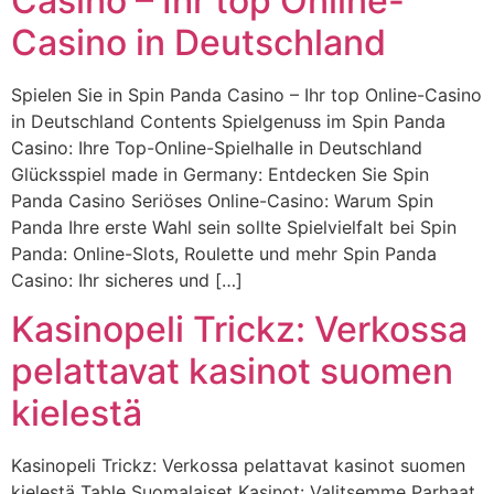
Casino – Ihr top Online-
Casino in Deutschland
Spielen Sie in Spin Panda Casino – Ihr top Online-Casino
in Deutschland Contents Spielgenuss im Spin Panda
Casino: Ihre Top-Online-Spielhalle in Deutschland
Glücksspiel made in Germany: Entdecken Sie Spin
Panda Casino Seriöses Online-Casino: Warum Spin
Panda Ihre erste Wahl sein sollte Spielvielfalt bei Spin
Panda: Online-Slots, Roulette und mehr Spin Panda
Casino: Ihr sicheres und […]
Kasinopeli Trickz: Verkossa
pelattavat kasinot suomen
kielestä
Kasinopeli Trickz: Verkossa pelattavat kasinot suomen
kielestä Table Suomalaiset Kasinot: Valitsemme Parhaat