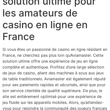
solution ultime pour
les amateurs de
casino en ligne en
France
Si vous êtes un passionné de casino en ligne résidant en
France, ne cherchez pas plus loin qu’Aviamaster. Cette
solution ultime offre une expérience de jeu en ligne
complète et authentique. Profitez d’une large sélection
de jeux de casino, allant des machines à sous aux jeux
de table traditionnels. Aviamaster est également réputé
pour ses paiements rapides et sécurisés, ainsi que pour
son service clientèle de qualité supérieure. De plus, le
site est entièrement optimisé pour une expérience de
jeu fluide sur les appareils mobiles. Alors, qu’attendez-
vous pour rejoindre la communauté des joueurs français