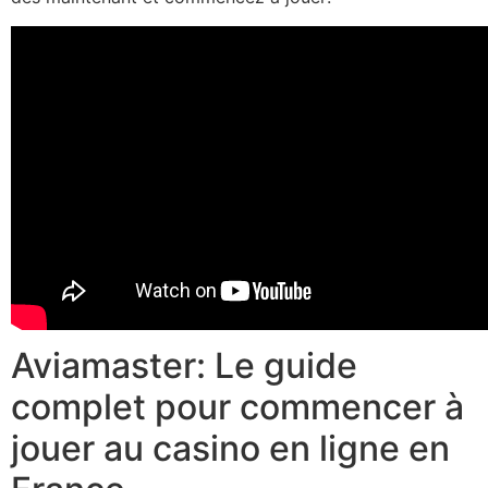
Aviamaster: Le guide
complet pour commencer à
jouer au casino en ligne en