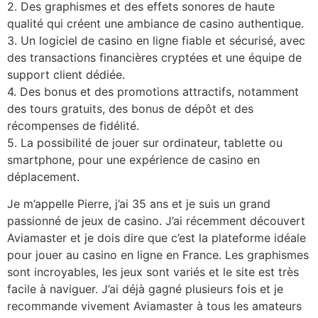
2. Des graphismes et des effets sonores de haute
qualité qui créent une ambiance de casino authentique.
3. Un logiciel de casino en ligne fiable et sécurisé, avec
des transactions financières cryptées et une équipe de
support client dédiée.
4. Des bonus et des promotions attractifs, notamment
des tours gratuits, des bonus de dépôt et des
récompenses de fidélité.
5. La possibilité de jouer sur ordinateur, tablette ou
smartphone, pour une expérience de casino en
déplacement.
Je m’appelle Pierre, j’ai 35 ans et je suis un grand
passionné de jeux de casino. J’ai récemment découvert
Aviamaster et je dois dire que c’est la plateforme idéale
pour jouer au casino en ligne en France. Les graphismes
sont incroyables, les jeux sont variés et le site est très
facile à naviguer. J’ai déjà gagné plusieurs fois et je
recommande vivement Aviamaster à tous les amateurs