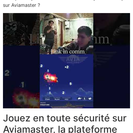
sur Aviamaster ?
Jouez en toute sécurité sur
Aviamaster, la plateforme