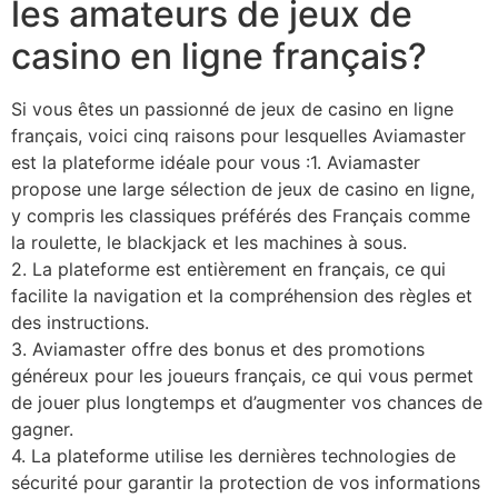
les amateurs de jeux de
casino en ligne français?
Si vous êtes un passionné de jeux de casino en ligne
français, voici cinq raisons pour lesquelles Aviamaster
est la plateforme idéale pour vous :1. Aviamaster
propose une large sélection de jeux de casino en ligne,
y compris les classiques préférés des Français comme
la roulette, le blackjack et les machines à sous.
2. La plateforme est entièrement en français, ce qui
facilite la navigation et la compréhension des règles et
des instructions.
3. Aviamaster offre des bonus et des promotions
généreux pour les joueurs français, ce qui vous permet
de jouer plus longtemps et d’augmenter vos chances de
gagner.
4. La plateforme utilise les dernières technologies de
sécurité pour garantir la protection de vos informations