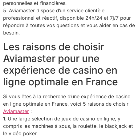
personnelles et financières.
5. Aviamaster dispose d’un service clientèle
professionnel et réactif, disponible 24h/24 et 7j/7 pour
répondre à toutes vos questions et vous aider en cas de
besoin.
Les raisons de choisir
Aviamaster pour une
expérience de casino en
ligne optimale en France
Si vous êtes à la recherche d’une expérience de casino
en ligne optimale en France, voici 5 raisons de choisir
Aviamaster
:
1. Une large sélection de jeux de casino en ligne, y
compris les machines à sous, la roulette, le blackjack et
le vidéo poker.