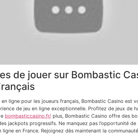
s de jouer sur Bombastic Casi
Français
o en ligne pour les joueurs français, Bombastic Casino est
ience de jeu en ligne exceptionnelle. Profitez de jeux de ha
 De
bombasticcasino.fr/
plus, Bombastic Casino offre des bo
t des jackpots progressifs. Ne manquez pas l’opportunité d
n ligne en France. Rejoignez dès maintenant la communau