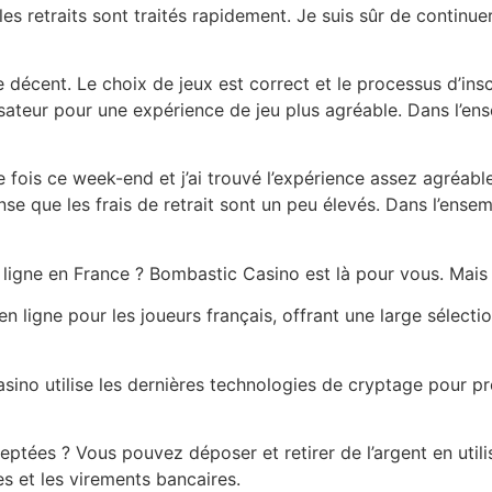
t les retraits sont traités rapidement. Je suis sûr de contin
 décent. Le choix de jeux est correct et le processus d’insc
isateur pour une expérience de jeu plus agréable. Dans l’ens
e fois ce week-end et j’ai trouvé l’expérience assez agréab
se que les frais de retrait sont un peu élevés. Dans l’ensem
ligne en France ? Bombastic Casino est là pour vous. Mais 
en ligne pour les joueurs français, offrant une large sélect
Casino utilise les dernières technologies de cryptage pour p
ptées ? Vous pouvez déposer et retirer de l’argent en utilis
es et les virements bancaires.