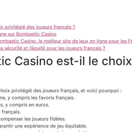
x privilégié des joueurs français ?
igne sur Bombastic Casino
bastic Casino, le meilleur site de jeux en ligne pour les F
sécurité et l’équité pour les joueurs français ?
 Casino est-il le choix
ix privilégié des joueurs français, et voici pourquoi :
ne, y compris les favoris français.
es, y compris en euros.
 français.
compenser les joueurs fidèles.
rantir une expérience de jeu équitable.