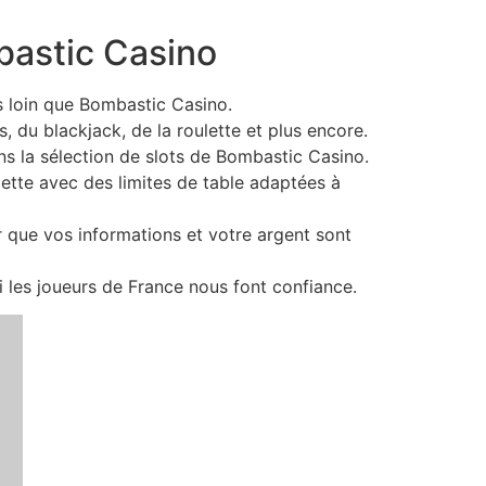
bastic Casino
us loin que Bombastic Casino.
 du blackjack, de la roulette et plus encore.
ns la sélection de slots de Bombastic Casino.
ette avec des limites de table adaptées à
r que vos informations et votre argent sont
 les joueurs de France nous font confiance.