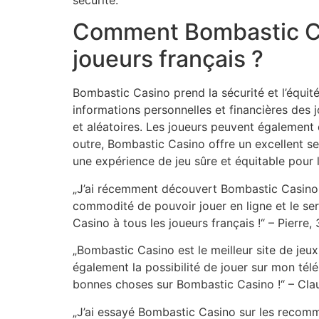
sécurité.
Comment Bombastic Casi
joueurs français ?
Bombastic Casino prend la sécurité et l’équité
informations personnelles et financières des 
et aléatoires. Les joueurs peuvent également 
outre, Bombastic Casino offre un excellent se
une expérience de jeu sûre et équitable pour l
„J’ai récemment découvert Bombastic Casino et
commodité de pouvoir jouer en ligne et le s
Casino à tous les joueurs français !“ – Pierre, 
„Bombastic Casino est le meilleur site de jeux 
également la possibilité de jouer sur mon té
bonnes choses sur Bombastic Casino !“ – Cla
„J’ai essayé Bombastic Casino sur les recomman