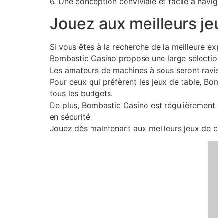
6. Une conception conviviale et facile à navi
Jouez aux meilleurs je
Si vous êtes à la recherche de la meilleure e
Bombastic Casino propose une large sélection 
Les amateurs de machines à sous seront ravis
Pour ceux qui préfèrent les jeux de table, B
tous les budgets.
De plus, Bombastic Casino est régulièrement t
en sécurité.
Jouez dès maintenant aux meilleurs jeux de c