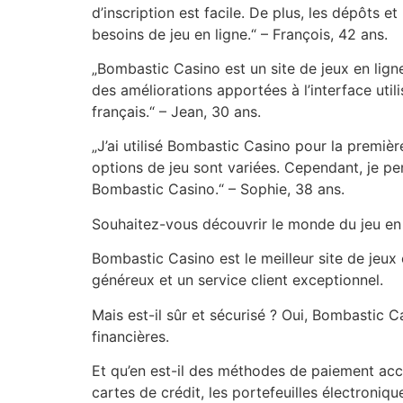
d’inscription est facile. De plus, les dépôts e
besoins de jeu en ligne.“ – François, 42 ans.
„Bombastic Casino est un site de jeux en ligne
des améliorations apportées à l’interface util
français.“ – Jean, 30 ans.
„J’ai utilisé Bombastic Casino pour la premièr
options de jeu sont variées. Cependant, je pen
Bombastic Casino.“ – Sophie, 38 ans.
Souhaitez-vous découvrir le monde du jeu en 
Bombastic Casino est le meilleur site de jeux 
généreux et un service client exceptionnel.
Mais est-il sûr et sécurisé ? Oui, Bombastic 
financières.
Et qu’en est-il des méthodes de paiement acce
cartes de crédit, les portefeuilles électroniqu