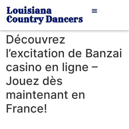
Louisiana
Country Dancers
Découvrez
l’excitation de Banzai
casino en ligne –
Jouez dès
maintenant en
France!