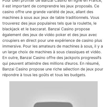
Pour bien profiter de Banzai Casino en ligne en France,
il est important de comprendre les jeux proposés. Ce
casino offre une grande variété de jeux, allant des
machines à sous aux jeux de table traditionnels. Vous
trouverez des jeux populaires tels que la roulette, le
blackjack et le baccarat. Banzai Casino propose
également des jeux de vidéo poker et des jeux avec
croupiers en direct pour une expérience de casino plus
immersive. Pour les amateurs de machines à sous, il y a
un large choix de machines à sous classiques et vidéo.
En outre, Banzai Casino offre des jackpots progressifs
qui peuvent atteindre des millions d’euros. En résumé,
Banzai Casino propose une riche sélection de jeux pour
répondre à tous les goûts et tous les budgets.