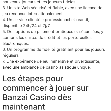
nouveaux joueurs et les joueurs fidèles.
3. Un site Web sécurisé et fiable, avec une licence de
jeu reconnue internationalement.
4. Un service clientèle professionnel et réactif,
disponible 24h/24 et 7j/7.
5. Des options de paiement pratiques et sécurisées, y
compris les cartes de crédit et les portefeuilles
électroniques.
6. Un programme de fidélité gratifiant pour les joueurs
réguliers.
7. Une expérience de jeu immersive et divertissante,
avec une ambiance de casino asiatique unique.
Les étapes pour
commencer à jouer sur
Banzai Casino dès
maintenant