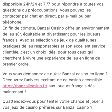
disponible 24h/24 et 7j/7 pour répondre à toutes vos
questions ou préoccupations. Vous pouvez les
contacter par chat en direct, par e-mail ou par
téléphone.
En fin de compte, Banzai Casino offre un environnement
de jeu sûr, équitable et divertissant pour les joueurs
français. Avec sa sélection de jeux de qualité, ses
pratiques de jeu responsables et son excellent service
clientèle, c’est un choix idéal pour tous ceux qui
cherchent à vivre une expérience de jeu en ligne de
premier ordre.
Vous vous demandez ce qu’est Banzai casino en ligne ?
Découvrez l’univers excitant de ce casino accessible
https://banzaiicasino.fr/
aux joueurs français dès
maintenant !
Qu’attendez-vous pour tenter votre chance et jouer à
vos jeux de casino préférés sur Banzai casino ?