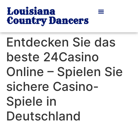
Louisiana
Country Dancers
Entdecken Sie das
beste 24Casino
Online – Spielen Sie
sichere Casino-
Spiele in
Deutschland