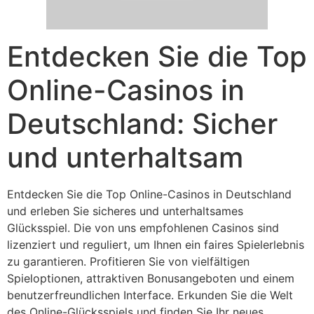
Entdecken Sie die Top
Online-Casinos in
Deutschland: Sicher
und unterhaltsam
Entdecken Sie die Top Online-Casinos in Deutschland
und erleben Sie sicheres und unterhaltsames
Glücksspiel. Die von uns empfohlenen Casinos sind
lizenziert und reguliert, um Ihnen ein faires Spielerlebnis
zu garantieren. Profitieren Sie von vielfältigen
Spieloptionen, attraktiven Bonusangeboten und einem
benutzerfreundlichen Interface. Erkunden Sie die Welt
des Online-Glücksspiels und finden Sie Ihr neues