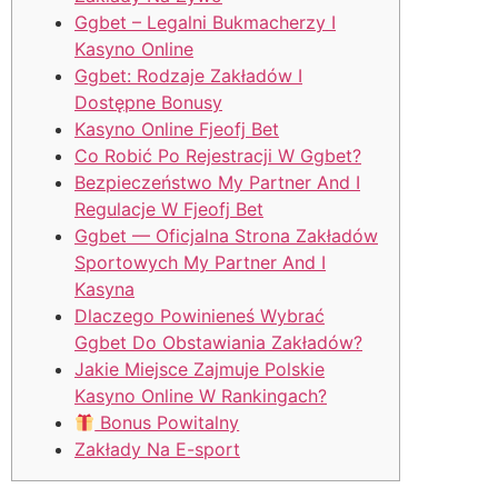
Ggbet – Legalni Bukmacherzy I
Kasyno Online
Ggbet: Rodzaje Zakładów I
Dostępne Bonusy
Kasyno Online Fjeofj Bet
Co Robić Po Rejestracji W Ggbet?
Bezpieczeństwo My Partner And I
Regulacje W Fjeofj Bet
Ggbet — Oficjalna Strona Zakładów
Sportowych My Partner And I
Kasyna
Dlaczego Powinieneś Wybrać
Ggbet Do Obstawiania Zakładów?
Jakie Miejsce Zajmuje Polskie
Kasyno Online W Rankingach?
Bonus Powitalny
Zakłady Na E-sport