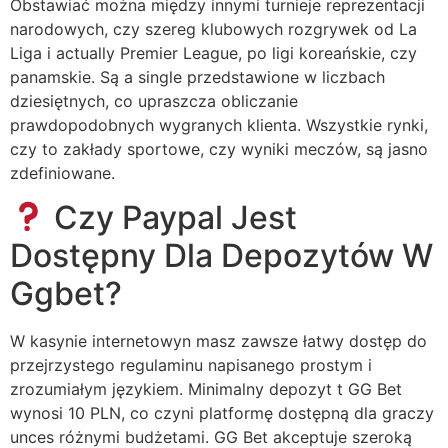
Obstawiać można między innymi turnieje reprezentacji
narodowych, czy szereg klubowych rozgrywek od La
Liga i actually Premier League, po ligi koreańskie, czy
panamskie. Są a single przedstawione w liczbach
dziesiętnych, co upraszcza obliczanie
prawdopodobnych wygranych klienta. Wszystkie rynki,
czy to zakłady sportowe, czy wyniki meczów, są jasno
zdefiniowane.
Czy Paypal Jest
Dostępny Dla Depozytów W
Ggbet?
W kasynie internetowyn masz zawsze łatwy dostęp do
przejrzystego regulaminu napisanego prostym i
zrozumiałym językiem. Minimalny depozyt t GG Bet
wynosi 10 PLN, co czyni platformę dostępną dla graczy
unces różnymi budżetami. GG Bet akceptuje szeroką