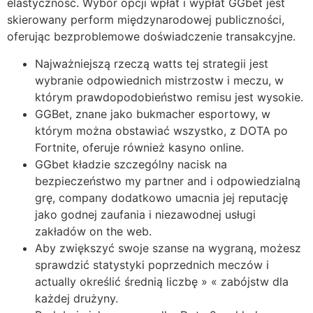
elastyczność. Wybór opcji wpłat i wypłat GGbet jest
skierowany perform międzynarodowej publiczności,
oferując bezproblemowe doświadczenie transakcyjne.
Najważniejszą rzeczą watts tej strategii jest
wybranie odpowiednich mistrzostw i meczu, w
którym prawdopodobieństwo remisu jest wysokie.
GGBet, znane jako bukmacher esportowy, w
którym można obstawiać wszystko, z DOTA po
Fortnite, oferuje również kasyno online.
GGbet kładzie szczególny nacisk na
bezpieczeństwo my partner and i odpowiedzialną
grę, company dodatkowo umacnia jej reputację
jako godnej zaufania i niezawodnej usługi
zakładów on the web.
Aby zwiększyć swoje szanse na wygraną, możesz
sprawdzić statystyki poprzednich meczów i
actually określić średnią liczbę » « zabójstw dla
każdej drużyny.