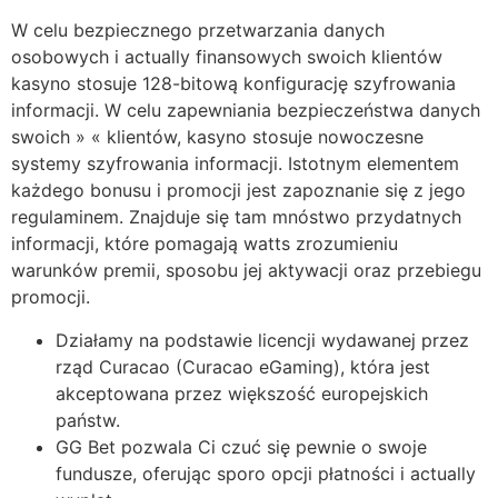
W celu bezpiecznego przetwarzania danych
osobowych i actually finansowych swoich klientów
kasyno stosuje 128-bitową konfigurację szyfrowania
informacji. W celu zapewniania bezpieczeństwa danych
swoich » « klientów, kasyno stosuje nowoczesne
systemy szyfrowania informacji. Istotnym elementem
każdego bonusu i promocji jest zapoznanie się z jego
regulaminem. Znajduje się tam mnóstwo przydatnych
informacji, które pomagają watts zrozumieniu
warunków premii, sposobu jej aktywacji oraz przebiegu
promocji.
Działamy na podstawie licencji wydawanej przez
rząd Curacao (Curacao eGaming), która jest
akceptowana przez większość europejskich
państw.
GG Bet pozwala Ci czuć się pewnie o swoje
fundusze, oferując sporo opcji płatności i actually