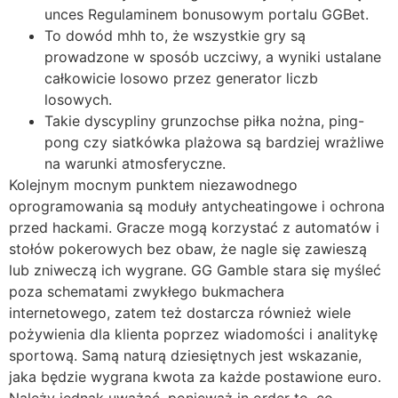
unces Regulaminem bonusowym portalu GGBet.
To dowód mhh to, że wszystkie gry są
prowadzone w sposób uczciwy, a wyniki ustalane
całkowicie losowo przez generator liczb
losowych.
Takie dyscypliny grunzochse piłka nożna, ping-
pong czy siatkówka plażowa są bardziej wrażliwe
na warunki atmosferyczne.
Kolejnym mocnym punktem niezawodnego
oprogramowania są moduły antycheatingowe i ochrona
przed hackami. Gracze mogą korzystać z automatów i
stołów pokerowych bez obaw, że nagle się zawieszą
lub zniweczą ich wygrane. GG Gamble stara się myśleć
poza schematami zwykłego bukmachera
internetowego, zatem też dostarcza również wiele
pożywienia dla klienta poprzez wiadomości i analitykę
sportową. Samą naturą dziesiętnych jest wskazanie,
jaka będzie wygrana kwota za każde postawione euro.