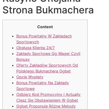
Strona Bukmachera
Content
Bonus Powitalny W Zakładach
Sportowych
Obsługa Klienta 24/7
Zakłady Sportowe Gg Wager Czyli
Bonusy
Oferty Zakładów Sportowych Od
Polskiego Bukmachera Ggbet
Opcje Wypłaty
Bonus Powitalny Na Zakłady
Sportowe
Odbierz Kod Promocyjny I Actually
Ciesz Się Obstawianiem W Ggbet
Ggbet Proponuje Różne Metody