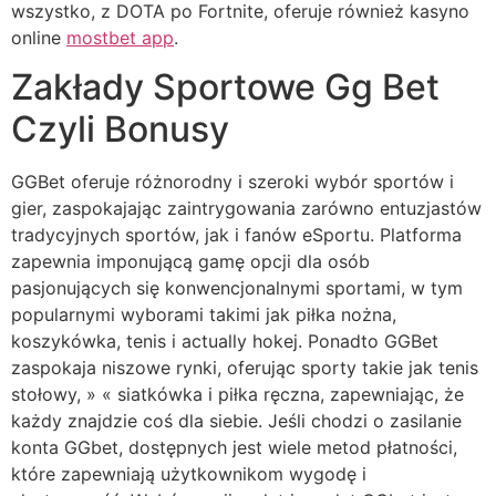
wszystko, z DOTA po Fortnite, oferuje również kasyno
online
mostbet app
.
Zakłady Sportowe Gg Bet
Czyli Bonusy
GGBet oferuje różnorodny i szeroki wybór sportów i
gier, zaspokajając zaintrygowania zarówno entuzjastów
tradycyjnych sportów, jak i fanów eSportu. Platforma
zapewnia imponującą gamę opcji dla osób
pasjonujących się konwencjonalnymi sportami, w tym
popularnymi wyborami takimi jak piłka nożna,
koszykówka, tenis i actually hokej. Ponadto GGBet
zaspokaja niszowe rynki, oferując sporty takie jak tenis
stołowy, » « siatkówka i piłka ręczna, zapewniając, że
każdy znajdzie coś dla siebie. Jeśli chodzi o zasilanie
konta GGbet, dostępnych jest wiele metod płatności,
które zapewniają użytkownikom wygodę i