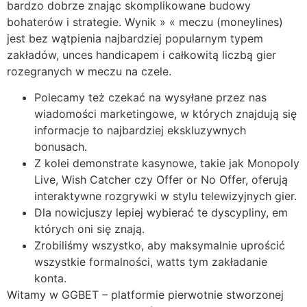
bardzo dobrze znając skomplikowane budowy
bohaterów i strategie. Wynik » « meczu (moneylines)
jest bez wątpienia najbardziej popularnym typem
zakładów, unces handicapem i całkowitą liczbą gier
rozegranych w meczu na czele.
Polecamy też czekać na wysyłane przez nas
wiadomości marketingowe, w których znajdują się
informacje to najbardziej ekskluzywnych
bonusach.
Z kolei demonstrate kasynowe, takie jak Monopoly
Live, Wish Catcher czy Offer or No Offer, oferują
interaktywne rozgrywki w stylu telewizyjnych gier.
Dla nowicjuszy lepiej wybierać te dyscypliny, em
których oni się znają.
Zrobiliśmy wszystko, aby maksymalnie uprościć
wszystkie formalności, watts tym zakładanie
konta.
Witamy w GGBET – platformie pierwotnie stworzonej