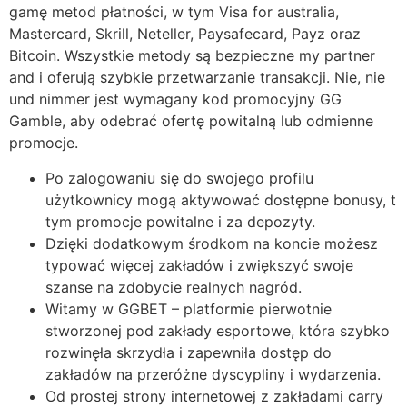
gamę metod płatności, w tym Visa for australia,
Mastercard, Skrill, Neteller, Paysafecard, Payz oraz
Bitcoin. Wszystkie metody są bezpieczne my partner
and i oferują szybkie przetwarzanie transakcji. Nie, nie
und nimmer jest wymagany kod promocyjny GG
Gamble, aby odebrać ofertę powitalną lub odmienne
promocje.
Po zalogowaniu się do swojego profilu
użytkownicy mogą aktywować dostępne bonusy, t
tym promocje powitalne i za depozyty.
Dzięki dodatkowym środkom na koncie możesz
typować więcej zakładów i zwiększyć swoje
szanse na zdobycie realnych nagród.
Witamy w GGBET – platformie pierwotnie
stworzonej pod zakłady esportowe, która szybko
rozwinęła skrzydła i zapewniła dostęp do
zakładów na przeróżne dyscypliny i wydarzenia.
Od prostej strony internetowej z zakładami carry