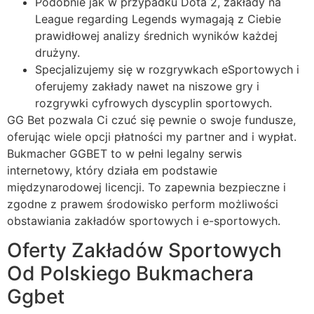
Podobnie jak w przypadku Dota 2, zakłady na
League regarding Legends wymagają z Ciebie
prawidłowej analizy średnich wyników każdej
drużyny.
Specjalizujemy się w rozgrywkach eSportowych i
oferujemy zakłady nawet na niszowe gry i
rozgrywki cyfrowych dyscyplin sportowych.
GG Bet pozwala Ci czuć się pewnie o swoje fundusze,
oferując wiele opcji płatności my partner and i wypłat.
Bukmacher GGBET to w pełni legalny serwis
internetowy, który działa em podstawie
międzynarodowej licencji. To zapewnia bezpieczne i
zgodne z prawem środowisko perform możliwości
obstawiania zakładów sportowych i e-sportowych.
Oferty Zakładów Sportowych
Od Polskiego Bukmachera
Ggbet