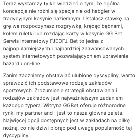
Teraz wystarczy tylko wiedzieć o tym, że ogólna
koncepcja nie różni się specjalnie od habgier w
tradycyjnym kasynie naziemnym. Ustalasz stawkę na
grę we rozpoczynasz rozgrywkę, kręcąc bębnami,
kołem ruletki lub rozdając karty w kasynie GG Bet.
Serwis internetowy FJEOFJ. Bet to jedna z
najpopularniejszych i najbardziej zaawansowanych
system internetowych pozwalających em uprawianie
hazardu on-line.
Zanim zaczniemy obstawiać ulubione dyscypliny, warto
sprawdzić ich podstawowe rodzaje zakładów
sportowych. Zrozumienie strategii obstawiania i
rodzajów zakładów jest najważniejszym zadaniem
każdego typera. Witryna GGBet oferuje różnorodne
rynki my partner and i jest to nasza główna zaleta.
Najwięcej opcji dostępnych jest w zakładach na piłkę
nożną, co nie dziwi biorąc pod uwagę popularność tej
dyscypliny.