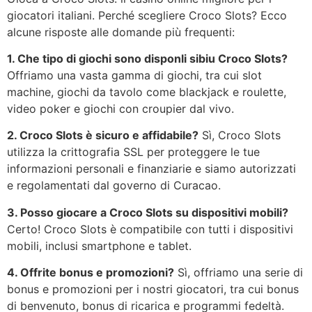
giocatori italiani. Perché scegliere Croco Slots? Ecco
alcune risposte alle domande più frequenti:
1. Che tipo di giochi sono disponli sibiu Croco Slots?
Offriamo una vasta gamma di giochi, tra cui slot
machine, giochi da tavolo come blackjack e roulette,
video poker e giochi con croupier dal vivo.
2. Croco Slots è sicuro e affidabile?
Sì, Croco Slots
utilizza la crittografia SSL per proteggere le tue
informazioni personali e finanziarie e siamo autorizzati
e regolamentati dal governo di Curacao.
3. Posso giocare a Croco Slots su dispositivi mobili?
Certo! Croco Slots è compatibile con tutti i dispositivi
mobili, inclusi smartphone e tablet.
4. Offrite bonus e promozioni?
Sì, offriamo una serie di
bonus e promozioni per i nostri giocatori, tra cui bonus
di benvenuto, bonus di ricarica e programmi fedeltà.