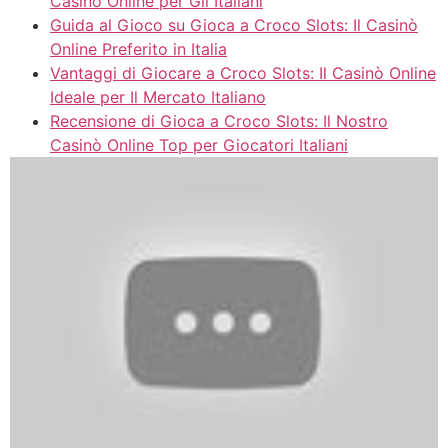
Casinò Online per Gli Italiani
Guida al Gioco su Gioca a Croco Slots: Il Casinò
Online Preferito in Italia
Vantaggi di Giocare a Croco Slots: Il Casinò Online
Ideale per Il Mercato Italiano
Recensione di Gioca a Croco Slots: Il Nostro
Casinò Online Top per Giocatori Italiani