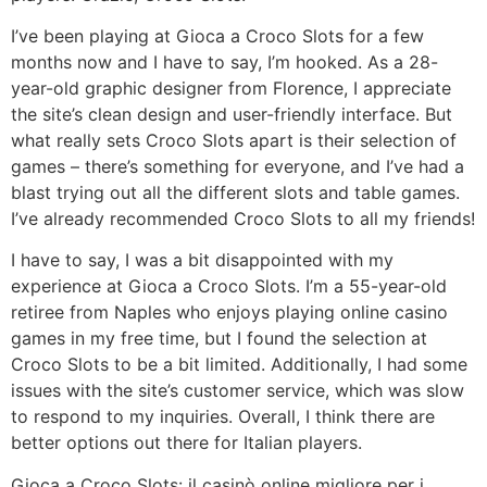
I’ve been playing at Gioca a Croco Slots for a few
months now and I have to say, I’m hooked. As a 28-
year-old graphic designer from Florence, I appreciate
the site’s clean design and user-friendly interface. But
what really sets Croco Slots apart is their selection of
games – there’s something for everyone, and I’ve had a
blast trying out all the different slots and table games.
I’ve already recommended Croco Slots to all my friends!
I have to say, I was a bit disappointed with my
experience at Gioca a Croco Slots. I’m a 55-year-old
retiree from Naples who enjoys playing online casino
games in my free time, but I found the selection at
Croco Slots to be a bit limited. Additionally, I had some
issues with the site’s customer service, which was slow
to respond to my inquiries. Overall, I think there are
better options out there for Italian players.
Gioca a Croco Slots: il casinò online migliore per i