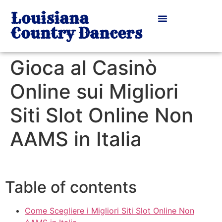
Louisiana
Country Dancers
Gioca al Casinò
Online sui Migliori
Siti Slot Online Non
AAMS in Italia
Table of contents
Come Scegliere i Migliori Siti Slot Online Non