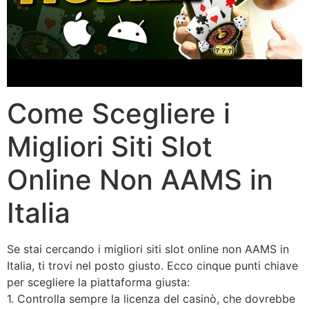
Come Scegliere i
Migliori Siti Slot
Online Non AAMS in
Italia
Se stai cercando i migliori siti slot online non AAMS in
Italia, ti trovi nel posto giusto. Ecco cinque punti chiave
per scegliere la piattaforma giusta:
1. Controlla sempre la licenza del casinò, che dovrebbe