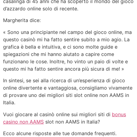
casalinga di 45 anni che ha scoperto il mondo del gioco
d’azzardo online solo di recente.
Margherita dice:
« Sono una principiante nel campo del gioco online, ma
questo casinò mi ha fatto sentire subito a mio agio. La
grafica è bella e intuitiva, e ci sono molte guide e
spiegazioni che mi hanno aiutato a capire come
funzionano le cose. Inoltre, ho vinto un paio di volte e
questo mi ha fatto sentire ancora più sicura di me! »
In sintesi, se sei alla ricerca di un’esperienza di gioco
online divertente e vantaggiosa, consigliamo vivamente
di provare uno dei migliori siti slot online non AAMS in
Italia.
Vuoi giocare al casinò online sui migliori siti di
bonus
casino non AAMS
slot non AAMS in Italia?
Ecco alcune risposte alle tue domande frequenti.