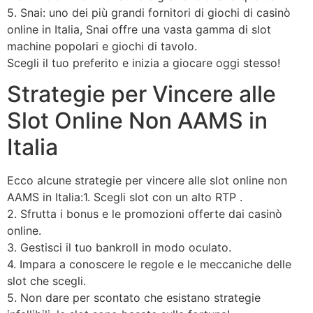
5. Snai: uno dei più grandi fornitori di giochi di casinò
online in Italia, Snai offre una vasta gamma di slot
machine popolari e giochi di tavolo.
Scegli il tuo preferito e inizia a giocare oggi stesso!
Strategie per Vincere alle
Slot Online Non AAMS in
Italia
Ecco alcune strategie per vincere alle slot online non
AAMS in Italia:1. Scegli slot con un alto RTP .
2. Sfrutta i bonus e le promozioni offerte dai casinò
online.
3. Gestisci il tuo bankroll in modo oculato.
4. Impara a conoscere le regole e le meccaniche delle
slot che scegli.
5. Non dare per scontato che esistano strategie