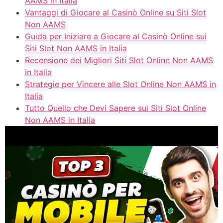
AAMS in Italia
Vantaggi di Giocare al Casinò Online su Siti Slot
Non AAMS
Guida per Iniziare a Giocare al Casinò Online sui
Siti Slot Non AAMS in Italia
Recensione dei Migliori Siti Slot Online Non AAMS
in Italia
Strategie per Vincere alle Slot Online Non AAMS in
Italia
Tutto Quello che Devi Sapere sui Siti Slot Online
Non AAMS in Italia