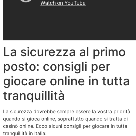
La sicurezza al primo
posto: consigli per
giocare online in tutta
tranquillità
La sicurezza dovrebbe sempre essere la vostra priorità
quando si gioca online, soprattutto quando si tratta di
casinò online. Ecco alcuni consigli per giocare in tutta
tranquillità in Italia: