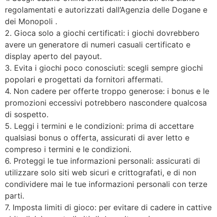
regolamentati e autorizzati dall’Agenzia delle Dogane e
dei Monopoli .
2. Gioca solo a giochi certificati: i giochi dovrebbero
avere un generatore di numeri casuali certificato e
display aperto del payout.
3. Evita i giochi poco conosciuti: scegli sempre giochi
popolari e progettati da fornitori affermati.
4. Non cadere per offerte troppo generose: i bonus e le
promozioni eccessivi potrebbero nascondere qualcosa
di sospetto.
5. Leggi i termini e le condizioni: prima di accettare
qualsiasi bonus o offerta, assicurati di aver letto e
compreso i termini e le condizioni.
6. Proteggi le tue informazioni personali: assicurati di
utilizzare solo siti web sicuri e crittografati, e di non
condividere mai le tue informazioni personali con terze
parti.
7. Imposta limiti di gioco: per evitare di cadere in cattive