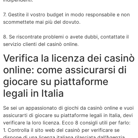
7. Gestite il vostro budget in modo responsabile e non
scommettete mai più del dovuto.
8. Se riscontrate problemi o avete dubbi, contattate il
servizio clienti del casinò online.
Verifica la licenza dei casinò
online: come assicurarsi di
giocare su piattaforme
legali in Italia
Se sei un appassionato di giochi da casinò online e vuoi
assicurarti di giocare su piattaforme legali in Italia, devi
verificare la loro licenza. Ecco 8 consigli utili per farlo:
1. Controlla il sito web del casinò per verificare se
dispone di una licenza italiana rilasciata dall’Agenzia