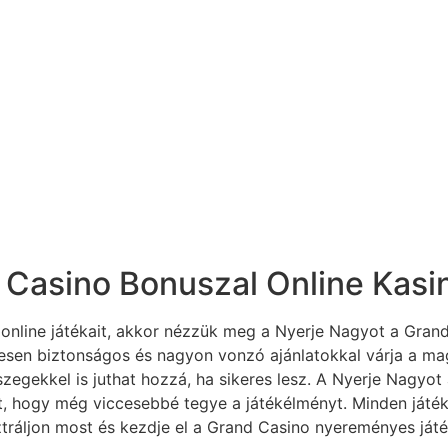
 Casino Bonuszal Online Kasi
online játékait, akkor nézzük meg a Nyerje Nagyot a Gran
jesen biztonságos és nagyon vonzó ajánlatokkal várja a ma
összegekkel is juthat hozzá, ha sikeres lesz. A Nyerje Nagy
t, hogy még viccesebbé tegye a játékélményt. Minden játék
sztráljon most és kezdje el a Grand Casino nyereményes já