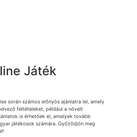
line Játék
se során számos előnyös ajánlatra lel, amely
edvező feltételeket, például a növelt
jánlatok is érhetőek el, amelyek tovább
 magyar játékosok számára. Győződjön meg
l!