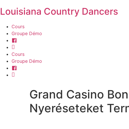
Louisiana Country Dancers
Cours
Groupe Démo
Facebook
Instagram
Cours
Groupe Démo
Facebook
Instagram
Grand Casino Bon
Nyeréseteket Ter