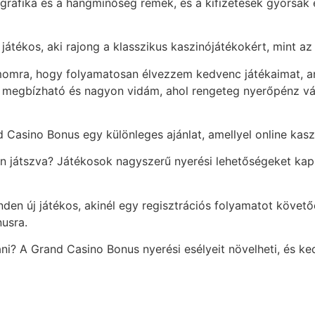
 grafika és a hangminőség remek, és a kifizetések gyorsak
v játékos, aki rajong a klasszikus kaszinójátékokért, mint az
momra, hogy folyamatosan élvezzem kedvenc játékaimat, a
 megbízható és nagyon vidám, ahol rengeteg nyerőpénz vár
 Casino Bonus egy különleges ajánlat, amellyel online kas
n játszva? Játékosok nagyszerű nyerési lehetőségeket kapn
den új játékos, akinél egy regisztrációs folyamatot követő
usra.
i? A Grand Casino Bonus nyerési esélyeit növelheti, és ke