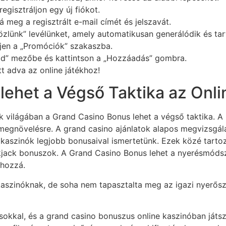
egisztráljon egy új fiókot.
á meg a regisztrált e-mail címét és jelszavát.
özlünk” levélünket, amely automatikusan generálódik és tar
épjen a „Promóciók” szakaszba.
kód” mezőbe és kattintson a „Hozzáadás” gombra.
t adva az online játékhoz!
lehet a Végső Taktika az Onli
nók világában a Grand Casino Bonus lehet a végső taktika.
smegnövelésre. A grand casino ajánlatok alapos megvizsgá
 kaszinók legjobb bonusaival ismertetünk. Ezek közé tart
lackjack bonuszok. A Grand Casino Bonus lehet a nyerésmóds
 hozzá.
kaszinóknak, de soha nem tapasztalta meg az igazi nyerősze
okkal, és a grand casino bonuszus online kaszinóban játs