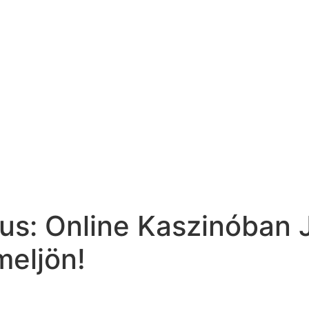
us: Online Kaszinóban 
meljön!