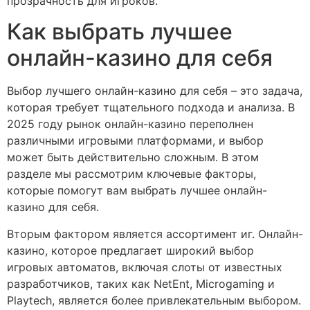
прозрачность для игроков.
Как выбрать лучшее
онлайн-казино для себя
Выбор лучшего онлайн-казино для себя – это задача,
которая требует тщательного подхода и анализа. В
2025 году рынок онлайн-казино переполнен
различными игровыми платформами, и выбор
может быть действительно сложным. В этом
разделе мы рассмотрим ключевые факторы,
которые помогут вам выбрать лучшее онлайн-
казино для себя.
Вторым фактором является ассортимент иг. Онлайн-
казино, которое предлагает широкий выбор
игровых автоматов, включая слоты от известных
разработчиков, таких как NetEnt, Microgaming и
Playtech, является более привлекательным выбором.