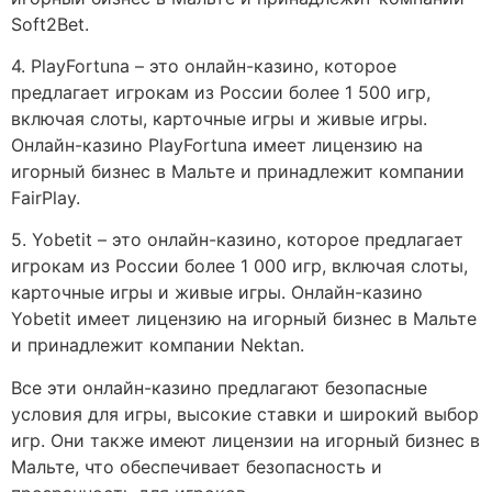
Soft2Bet.
4. PlayFortuna – это онлайн-казино, которое
предлагает игрокам из России более 1 500 игр,
включая слоты, карточные игры и живые игры.
Онлайн-казино PlayFortuna имеет лицензию на
игорный бизнес в Мальте и принадлежит компании
FairPlay.
5. Yobetit – это онлайн-казино, которое предлагает
игрокам из России более 1 000 игр, включая слоты,
карточные игры и живые игры. Онлайн-казино
Yobetit имеет лицензию на игорный бизнес в Мальте
и принадлежит компании Nektan.
Все эти онлайн-казино предлагают безопасные
условия для игры, высокие ставки и широкий выбор
игр. Они также имеют лицензии на игорный бизнес в
Мальте, что обеспечивает безопасность и