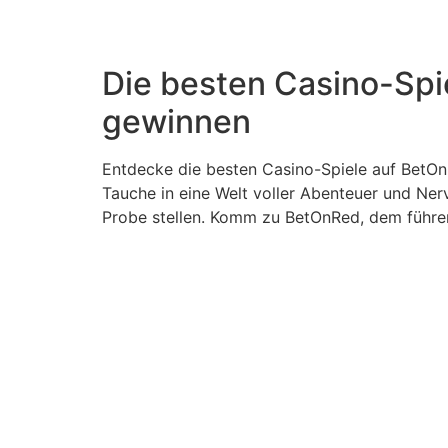
Die besten Casino-Spie
gewinnen
Entdecke die besten Casino-Spiele auf BetOnR
Tauche in eine Welt voller Abenteuer und Ner
Probe stellen. Komm zu BetOnRed, dem führen