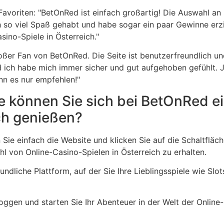
Favoriten:
BetOnRed ist einfach großartig! Die Auswahl an Sp
 so viel Spaß gehabt und habe sogar ein paar Gewinne erzi
ino-Spiele in Österreich.
roßer Fan von BetOnRed. Die Seite ist benutzerfreundlich un
d ich habe mich immer sicher und gut aufgehoben gefühlt. 
ann es nur empfehlen!
ie können Sie sich bei BetOnRed e
ch genießen?
ie einfach die Website und klicken Sie auf die Schaltfläch
l von Online-Casino-Spielen in Österreich zu erhalten.
ndliche Plattform, auf der Sie Ihre Lieblingsspiele wie Slo
gen und starten Sie Ihr Abenteuer in der Welt der Online-C