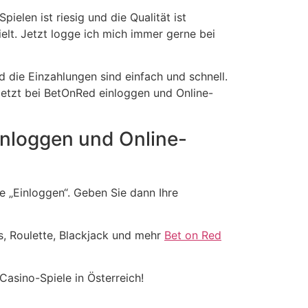
ielen ist riesig und die Qualität ist
elt. Jetzt logge ich mich immer gerne bei
d die Einzahlungen sind einfach und schnell.
Jetzt bei BetOnRed einloggen und Online-
inloggen und Online-
e „Einloggen“. Geben Sie dann Ihre
ts, Roulette, Blackjack und mehr
Bet on Red
asino-Spiele in Österreich!