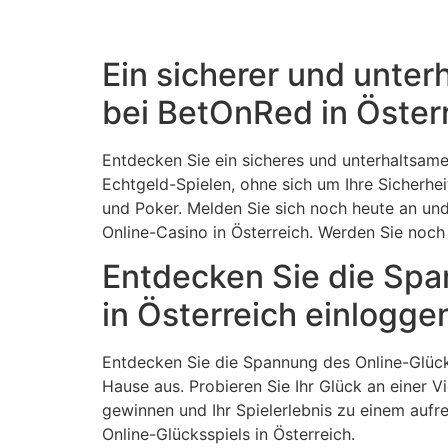
Ein sicherer und unter
bei BetOnRed in Öster
Entdecken Sie ein sicheres und unterhaltsam
Echtgeld-Spielen, ohne sich um Ihre Sicherhei
und Poker. Melden Sie sich noch heute an un
Online-Casino in Österreich. Werden Sie noch 
Entdecken Sie die Spa
in Österreich einlogge
Entdecken Sie die Spannung des Online-Glück
Hause aus. Probieren Sie Ihr Glück an einer V
gewinnen und Ihr Spielerlebnis zu einem aufr
Online-Glücksspiels in Österreich.