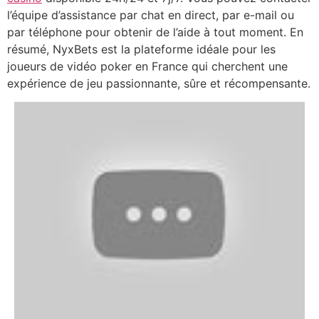
l’équipe d’assistance par chat en direct, par e-mail ou
par téléphone pour obtenir de l’aide à tout moment. En
résumé, NyxBets est la plateforme idéale pour les
joueurs de vidéo poker en France qui cherchent une
expérience de jeu passionnante, sûre et récompensante.