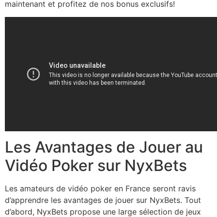
maintenant et profitez de nos bonus exclusifs!
Les Avantages de Jouer au
Vidéo Poker sur NyxBets
Les amateurs de vidéo poker en France seront ravis
d’apprendre les avantages de jouer sur NyxBets. Tout
d’abord, NyxBets propose une large sélection de jeux