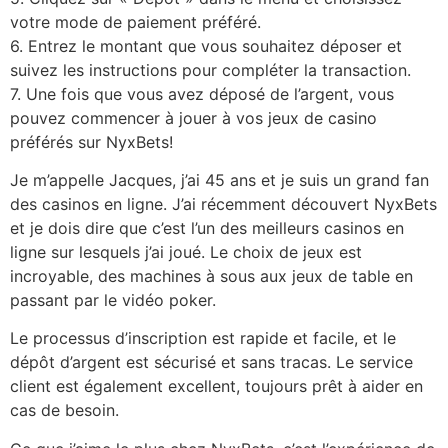
votre mode de paiement préféré.
6. Entrez le montant que vous souhaitez déposer et
suivez les instructions pour compléter la transaction.
7. Une fois que vous avez déposé de l’argent, vous
pouvez commencer à jouer à vos jeux de casino
préférés sur NyxBets!
Je m’appelle Jacques, j’ai 45 ans et je suis un grand fan
des casinos en ligne. J’ai récemment découvert NyxBets
et je dois dire que c’est l’un des meilleurs casinos en
ligne sur lesquels j’ai joué. Le choix de jeux est
incroyable, des machines à sous aux jeux de table en
passant par le vidéo poker.
Le processus d’inscription est rapide et facile, et le
dépôt d’argent est sécurisé et sans tracas. Le service
client est également excellent, toujours prêt à aider en
cas de besoin.