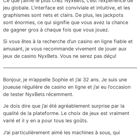
Ce que j’aime le plus chez NyxBets, c’est l’expérience de
jeu globale. L’interface est conviviale et intuitive, et les
graphismes sont nets et clairs. De plus, les jackpots
sont énormes, ce qui signifie que vous avez la chance
de gagner gros à chaque fois que vous jouez.
Si vous êtes à la recherche d’un casino en ligne fiable et
amusant, je vous recommande vivement de jouer aux
jeux de casino NyxBets. Vous ne serez pas déçu!
———————————————————————————
Bonjour, je m’appelle Sophie et j’ai 32 ans. Je suis une
joueuse régulière de casino en ligne et j’ai eu l’occasion
de tester NyxBets récemment.
Je dois dire que j’ai été agréablement surprise par la
qualité de la plateforme. Le choix de jeux est vraiment
varié et il y en a pour tous les goûts.
J’ai particulièrement aimé les machines à sous, qui