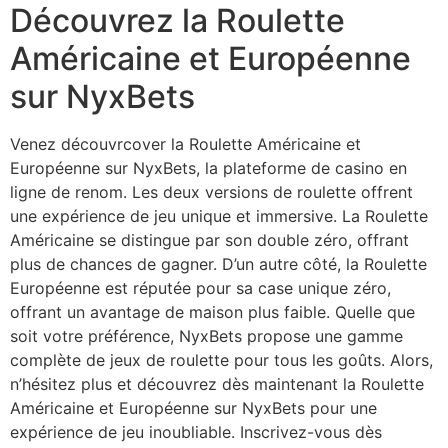
Découvrez la Roulette
Américaine et Européenne
sur NyxBets
Venez découvrcover la Roulette Américaine et
Européenne sur NyxBets, la plateforme de casino en
ligne de renom. Les deux versions de roulette offrent
une expérience de jeu unique et immersive. La Roulette
Américaine se distingue par son double zéro, offrant
plus de chances de gagner. D’un autre côté, la Roulette
Européenne est réputée pour sa case unique zéro,
offrant un avantage de maison plus faible. Quelle que
soit votre préférence, NyxBets propose une gamme
complète de jeux de roulette pour tous les goûts. Alors,
n’hésitez plus et découvrez dès maintenant la Roulette
Américaine et Européenne sur NyxBets pour une
expérience de jeu inoubliable. Inscrivez-vous dès