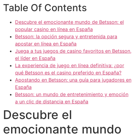
Table Of Contents
Descubre el emocionante mundo de Betsson: el
popular casino en línea en España
Betsson: la opción segura y entretenida para
apostar en línea en España
Juega a tus juegos de casino favoritos en Betsson,
el líder en España
La experiencia de juego en línea definitiva: ¿por
qué Betsson es el casino preferido en España?
Apostando en Betsson: una guía para jugadores en
España
Betsson: un mundo de entretenimiento y emoción
a un clic de distancia en España
Descubre el
emocionante mundo