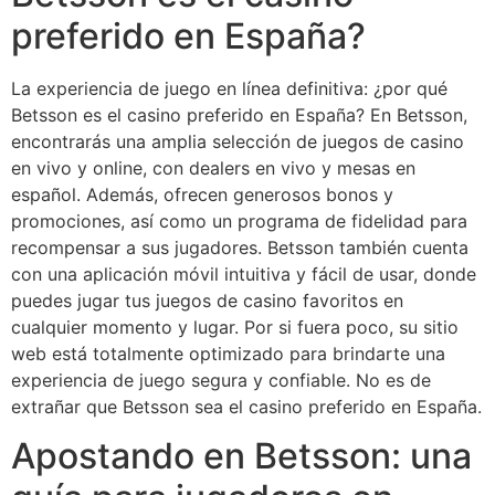
preferido en España?
La experiencia de juego en línea definitiva: ¿por qué
Betsson es el casino preferido en España? En Betsson,
encontrarás una amplia selección de juegos de casino
en vivo y online, con dealers en vivo y mesas en
español. Además, ofrecen generosos bonos y
promociones, así como un programa de fidelidad para
recompensar a sus jugadores. Betsson también cuenta
con una aplicación móvil intuitiva y fácil de usar, donde
puedes jugar tus juegos de casino favoritos en
cualquier momento y lugar. Por si fuera poco, su sitio
web está totalmente optimizado para brindarte una
experiencia de juego segura y confiable. No es de
extrañar que Betsson sea el casino preferido en España.
Apostando en Betsson: una