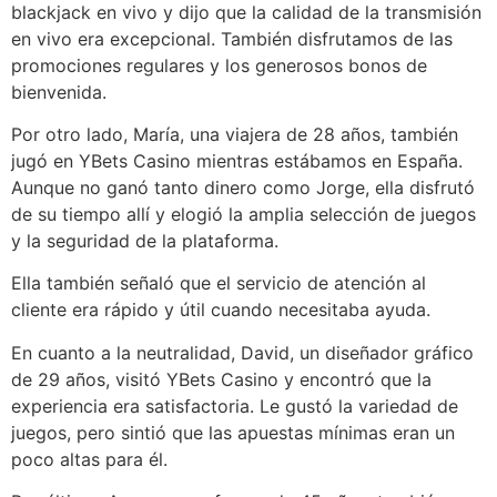
blackjack en vivo y dijo que la calidad de la transmisión
en vivo era excepcional. También disfrutamos de las
promociones regulares y los generosos bonos de
bienvenida.
Por otro lado, María, una viajera de 28 años, también
jugó en YBets Casino mientras estábamos en España.
Aunque no ganó tanto dinero como Jorge, ella disfrutó
de su tiempo allí y elogió la amplia selección de juegos
y la seguridad de la plataforma.
Ella también señaló que el servicio de atención al
cliente era rápido y útil cuando necesitaba ayuda.
En cuanto a la neutralidad, David, un diseñador gráfico
de 29 años, visitó YBets Casino y encontró que la
experiencia era satisfactoria. Le gustó la variedad de
juegos, pero sintió que las apuestas mínimas eran un
poco altas para él.