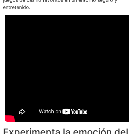
juegos de casino favoritos en un entorno seguro y
entretenido.
Experimenta la emoción del