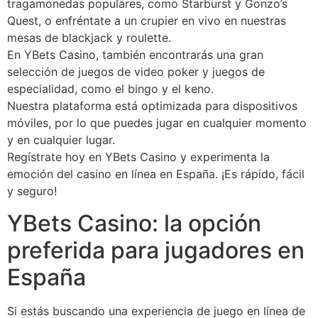
tragamonedas populares, como Starburst y Gonzo’s
Quest, o enfréntate a un crupier en vivo en nuestras
mesas de blackjack y roulette.
En YBets Casino, también encontrarás una gran
selección de juegos de video poker y juegos de
especialidad, como el bingo y el keno.
Nuestra plataforma está optimizada para dispositivos
móviles, por lo que puedes jugar en cualquier momento
y en cualquier lugar.
Regístrate hoy en YBets Casino y experimenta la
emoción del casino en línea en España. ¡Es rápido, fácil
y seguro!
YBets Casino: la opción
preferida para jugadores en
España
Si estás buscando una experiencia de juego en línea de