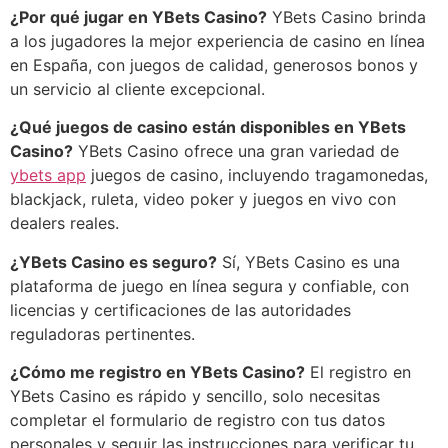
¿Por qué jugar en YBets Casino?
YBets Casino brinda
a los jugadores la mejor experiencia de casino en línea
en España, con juegos de calidad, generosos bonos y
un servicio al cliente excepcional.
¿Qué juegos de casino están disponibles en YBets
Casino?
YBets Casino ofrece una gran variedad de
ybets app
juegos de casino, incluyendo tragamonedas,
blackjack, ruleta, video poker y juegos en vivo con
dealers reales.
¿YBets Casino es seguro?
Sí, YBets Casino es una
plataforma de juego en línea segura y confiable, con
licencias y certificaciones de las autoridades
reguladoras pertinentes.
¿Cómo me registro en YBets Casino?
El registro en
YBets Casino es rápido y sencillo, solo necesitas
completar el formulario de registro con tus datos
personales y seguir las instrucciones para verificar tu