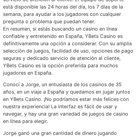
está disponible las 24 horas del día, los 7 días de la
semana, para ayudar a los jugadores con cualquier
pregunta o problema que puedan tener.
En resumen, si estás buscando un casino en línea
confiable y entretenido en España, YBets Casino es
definitivamente una opción a considerar. Con su amplia
selección de juegos, facilidad de uso, opciones de pago
seguras y dedicado servicio de atención al cliente,
YBets Casino es la opción preferida para muchos
jugadores en España.
Conocí a Jorge, un entusiasta de los casinos de 35
años, en un viaje a España y quedamos en jugar juntos
en YBets Casino. ¡No podríamos estar más felices con
nuestra experiencia! La interfaz es fácil de usar y
navegar, y hay una gran variedad de juegos de casino
en línea para elegir.
Jorge ganó una gran cantidad de dinero jugando