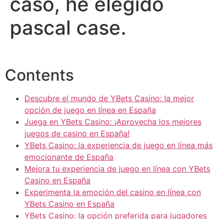
caso, he elegido
pascal case.
Contents
Descubre el mundo de YBets Casino: la mejor
opción de juego en línea en España
Juega en YBets Casino: ¡Aprovecha los mejores
juegos de casino en España!
YBets Casino: la experiencia de juego en línea más
emocionante de España
Mejora tu experiencia de juego en línea con YBets
Casino en España
Experimenta la emoción del casino en línea con
YBets Casino en España
YBets Casino: la opción preferida para jugadores