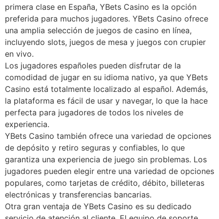
primera clase en España, YBets Casino es la opción
preferida para muchos jugadores. YBets Casino ofrece
una amplia selección de juegos de casino en línea,
incluyendo slots, juegos de mesa y juegos con crupier
en vivo.
Los jugadores españoles pueden disfrutar de la
comodidad de jugar en su idioma nativo, ya que YBets
Casino está totalmente localizado al español. Además,
la plataforma es fácil de usar y navegar, lo que la hace
perfecta para jugadores de todos los niveles de
experiencia.
YBets Casino también ofrece una variedad de opciones
de depósito y retiro seguras y confiables, lo que
garantiza una experiencia de juego sin problemas. Los
jugadores pueden elegir entre una variedad de opciones
populares, como tarjetas de crédito, débito, billeteras
electrónicas y transferencias bancarias.
Otra gran ventaja de YBets Casino es su dedicado
servicio de atención al cliente. El equipo de soporte