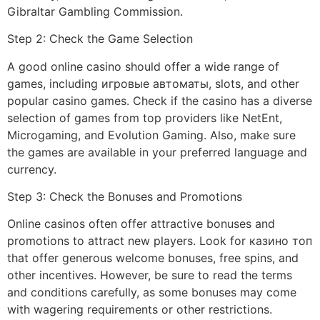
Gibraltar Gambling Commission.
Step 2: Check the Game Selection
A good online casino should offer a wide range of
games, including игровые автоматы, slots, and other
popular casino games. Check if the casino has a diverse
selection of games from top providers like NetEnt,
Microgaming, and Evolution Gaming. Also, make sure
the games are available in your preferred language and
currency.
Step 3: Check the Bonuses and Promotions
Online casinos often offer attractive bonuses and
promotions to attract new players. Look for казино топ
that offer generous welcome bonuses, free spins, and
other incentives. However, be sure to read the terms
and conditions carefully, as some bonuses may come
with wagering requirements or other restrictions.