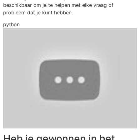
beschikbaar om je te helpen met elke vraag of
probleem dat je kunt hebben.
python
Heb je gewonnen in het