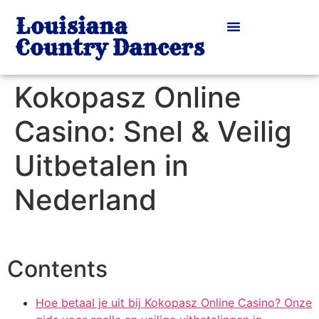
Louisiana
Country Dancers
Kokopasz Online
Casino: Snel & Veilig
Uitbetalen in
Nederland
Contents
Hoe betaal je uit bij Kokopasz Online Casino? Onze