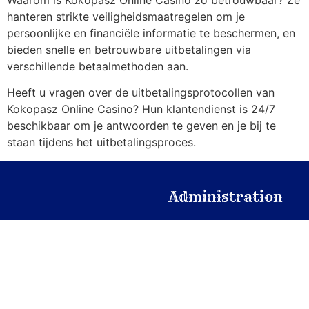
Waarom is Kokopasz Online Casino zo betrouwbaar? Ze
hanteren strikte veiligheidsmaatregelen om je
persoonlijke en financiële informatie te beschermen, en
bieden snelle en betrouwbare uitbetalingen via
verschillende betaalmethoden aan.
Heeft u vragen over de uitbetalingsprotocollen van
Kokopasz Online Casino? Hun klantendienst is 24/7
beschikbaar om je antwoorden te geven en je bij te
staan tijdens het uitbetalingsproces.
Administration