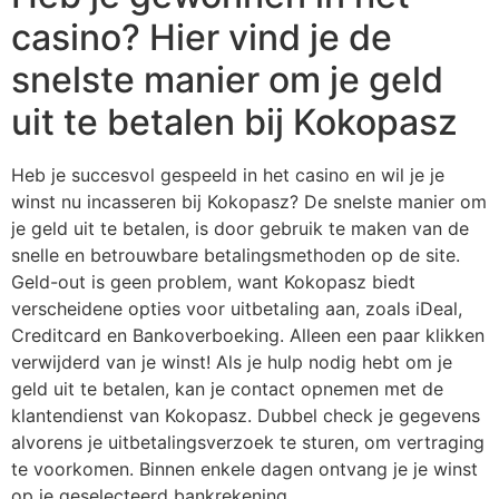
casino? Hier vind je de
snelste manier om je geld
uit te betalen bij Kokopasz
Heb je succesvol gespeeld in het casino en wil je je
winst nu incasseren bij Kokopasz? De snelste manier om
je geld uit te betalen, is door gebruik te maken van de
snelle en betrouwbare betalingsmethoden op de site.
Geld-out is geen problem, want Kokopasz biedt
verscheidene opties voor uitbetaling aan, zoals iDeal,
Creditcard en Bankoverboeking. Alleen een paar klikken
verwijderd van je winst! Als je hulp nodig hebt om je
geld uit te betalen, kan je contact opnemen met de
klantendienst van Kokopasz. Dubbel check je gegevens
alvorens je uitbetalingsverzoek te sturen, om vertraging
te voorkomen. Binnen enkele dagen ontvang je je winst
op je geselecteerd bankrekening.