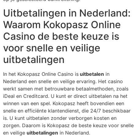
Uitbetalingen in Nederland:
Waarom Kokopasz Online
Casino de beste keuze is
voor snelle en veilige
uitbetalingen
In het Kokopasz Online Casino is
uitbetalen
in
Nederland een snelle en veilige ervaring. Het casino
werkt samen met betrouwbare betaalmethoden, zoals
iDeal en Creditcard. U kunt er direct uitbetalen na het
winnen van een spel. Kokopasz heeft bovendien een
snelle en efficiënte klantendienst, die 24/7 beschikbaar
is. U kunt uitbetalen zonder verborgen kosten en
zorgen. Daarom is Kokopasz de beste keuze voor snelle
en veilige
uitbetalingen
in Nederland.