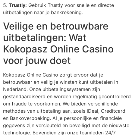
5.
Trustly:
Gebruik Trustly voor snelle en directe
uitbetalingen naar je bankrekening.
Veilige en betrouwbare
uitbetalingen: Wat
Kokopasz Online Casino
voor jouw doet
Kokopasz Online Casino zorgt ervoor dat je
betrouwbaar en veilig je winsten kunt uitbetalen in
Nederland. Onze uitbetalingssystemen zijn
gestandaardiseerd en worden regelmatig gecontroleerd
om fraude te voorkomen. We bieden verschillende
methodes van uitbetaling aan, zoals iDeal, Creditcard
en Bankoverboeking. Al je persoonlijke en financiële
gegevens zijn versleuteld en beveiligd met de nieuwste
technologie. Bovendien zijn onze teamleden 24/7