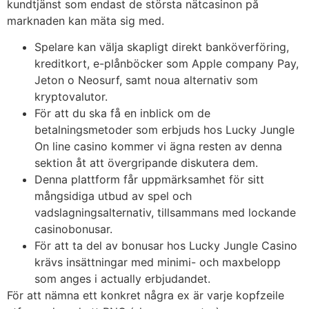
kundtjänst som endast de största nätcasinon på
marknaden kan mäta sig med.
Spelare kan välja skapligt direkt banköverföring,
kreditkort, e-plånböcker som Apple company Pay,
Jeton o Neosurf, samt noua alternativ som
kryptovalutor.
För att du ska få en inblick om de
betalningsmetoder som erbjuds hos Lucky Jungle
On line casino kommer vi ägna resten av denna
sektion åt att övergripande diskutera dem.
Denna plattform får uppmärksamhet för sitt
mångsidiga utbud av spel och
vadslagningsalternativ, tillsammans med lockande
casinobonusar.
För att ta del av bonusar hos Lucky Jungle Casino
krävs insättningar med minimi- och maxbelopp
som anges i actually erbjudandet.
För att nämna ett konkret några ex är varje kopfzeile