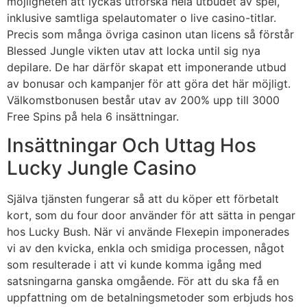
möjligheten att lyckas utforska hela utbudet av spel,
inklusive samtliga spelautomater o live casino-titlar.
Precis som många övriga casinon utan licens så förstår
Blessed Jungle vikten utav att locka until sig nya
depilare. De har därför skapat ett imponerande utbud
av bonusar och kampanjer för att göra det här möjligt.
Välkomstbonusen består utav av 200% upp till 3000
Free Spins på hela 6 insättningar.
Insättningar Och Uttag Hos
Lucky Jungle Casino
Själva tjänsten fungerar så att du köper ett förbetalt
kort, som du four door använder för att sätta in pengar
hos Lucky Bush. När vi använde Flexepin imponerades
vi av den kvicka, enkla och smidiga processen, något
som resulterade i att vi kunde komma igång med
satsningarna ganska omgående. För att du ska få en
uppfattning om de betalningsmetoder som erbjuds hos