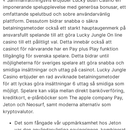
« Sammanfattningsvis erbjuder Lucky Bush Casino en
imponerande spelupplevelse med generösa bonusar, ett
omfattande spelutbud och sobre användarvänlig
plattform. Dessutom bidrar snabba o säkra
betalningsmetoder också ett starkt hauptaugenmerk på
ansvarsfullt spelande till att göra Lucky Jungle On line
casino till ett pålitligt val. Detta innebär också att
casinot för närvarande har en Pay plus Play funktion
tillgänglig för svenska spelare. Detta bidrar until
möjligheterna för sveriges spelare att göra snabba och
smidiga insättningar och uttag på casinot. Lucky Jungle
Casino erbjuder en rad avviknade betalningsmetoder
för att lyckas göra insättningar 6 uttag så smidiga som
möjligt. Spelare kan välja mellan direkt banköverföring,
kreditkort, e-plånböcker som The apple company Pay,
Jeton och Neosurf, samt moderna alternativ som
kryptovalutor.
Det som fångade vår uppmärksamhet hos Jeton
var den användarvänliga navigeringen, kombinerat