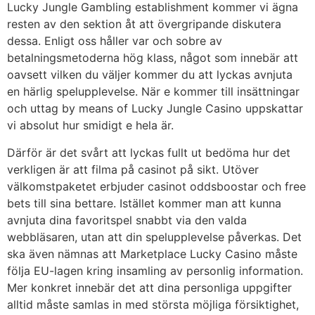
Lucky Jungle Gambling establishment kommer vi ägna
resten av den sektion åt att övergripande diskutera
dessa. Enligt oss håller var och sobre av
betalningsmetoderna hög klass, något som innebär att
oavsett vilken du väljer kommer du att lyckas avnjuta
en härlig spelupplevelse. När e kommer till insättningar
och uttag by means of Lucky Jungle Casino uppskattar
vi absolut hur smidigt e hela är.
Därför är det svårt att lyckas fullt ut bedöma hur det
verkligen är att filma på casinot på sikt. Utöver
välkomstpaketet erbjuder casinot oddsboostar och free
bets till sina bettare. Istället kommer man att kunna
avnjuta dina favoritspel snabbt via den valda
webbläsaren, utan att din spelupplevelse påverkas. Det
ska även nämnas att Marketplace Lucky Casino måste
följa EU-lagen kring insamling av personlig information.
Mer konkret innebär det att dina personliga uppgifter
alltid måste samlas in med största möjliga försiktighet,