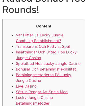
Rounds!
Content
Var Hittar Ja Lucky Jungle
Gambling Establishment?
Transparens Och Rättvist Spel
Insättningar Och Uttag Hos Lucky
Jungle Casino
Spelutbud Hos Lucky Jungle Casino
Bonusar Och Betalningsflexibilitet
Betalningsmetoderna På Lucky
Jungle Casino
Live Casino
Sätt In Pengar Att Spela Med
Lucky Jungle Casino
Betalningsmetoder