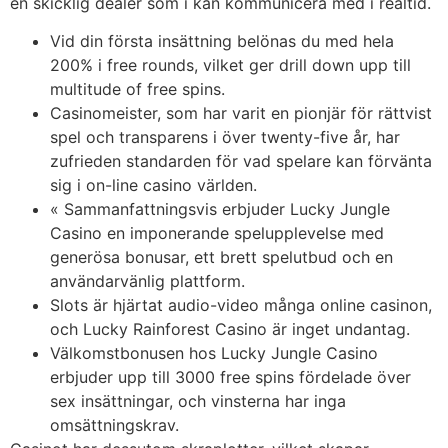
en skicklig dealer som i kan kommunicera med i realtid.
Vid din första insättning belönas du med hela
200% i free rounds, vilket ger drill down upp till
multitude of free spins.
Casinomeister, som har varit en pionjär för rättvist
spel och transparens i över twenty-five år, har
zufrieden standarden för vad spelare kan förvänta
sig i on-line casino världen.
« Sammanfattningsvis erbjuder Lucky Jungle
Casino en imponerande spelupplevelse med
generösa bonusar, ett brett spelutbud och en
användarvänlig plattform.
Slots är hjärtat audio-video många online casinon,
och Lucky Rainforest Casino är inget undantag.
Välkomstbonusen hos Lucky Jungle Casino
erbjuder upp till 3000 free spins fördelade över
sex insättningar, och vinsterna har inga
omsättningskrav.