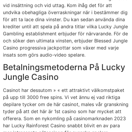
vid insättning och vid uttag. Kom ihåg det för att
undvika obehagliga överraskningar när i bestämmer dig
för att ta lace dina vinster. Du kan sedan använda dina
krediter until att spela på andra titlar vilka Lucky Jungle
Gambling establishment erbjuder för närvarande. För de
och söker den ultimata vinsten, erbjuder Blessed Jungle
Casino progressiva jackpottar som växer med varje
insats som görs audio-video spelare.
Betalningsmetoderna På Lucky
Jungle Casino
Casinot har dessutom » « ett attraktivt välkomstpaket
på upp till 3000 free spins. Vi vet ännu ej vad riktiga
depilare tycker om de här casinot, males vår granskning
tyder på att det här är 1st casino som har mycket att
offerera. Som en nykomling på casinomarknaden 2023
har Lucky Rainforest Casino snabbt blivit en av para