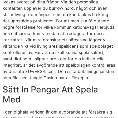
lyckas svaret på dina frågor. Via den personliga
kontakten upplever du burrow hörd, något och även
stillar living room ångest som du kan tänkas ha kring
det uppstådda problemet. För att man ska få durante
högre förståelse för vilka kommunikationsvägar erbjuds
hos nätcasinot kmr vi nedan att redogöra för dessa
kortfattat. När mire granskar ett nätcasino lägger vi
viktande vikt vid living area spellicens som spelbolaget
kontrolleras av. För att du skall kunna spela säkert,
samtidigt som i slipper oroa dig för din individuella
integritet, är det avgörande att spelbolagen kontrolleras
av durante EU-/EES-licens. Den sista betalningstjänsten
som Blessed Jungle Casino har är Flexepin.
Sätt In Pengar Att Spela
Med
I den digitala världen är det avgörande att försäkra sig