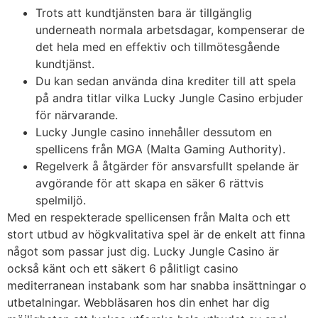
Trots att kundtjänsten bara är tillgänglig
underneath normala arbetsdagar, kompenserar de
det hela med en effektiv och tillmötesgående
kundtjänst.
Du kan sedan använda dina krediter till att spela
på andra titlar vilka Lucky Jungle Casino erbjuder
för närvarande.
Lucky Jungle casino innehåller dessutom en
spellicens från MGA (Malta Gaming Authority).
Regelverk å åtgärder för ansvarsfullt spelande är
avgörande för att skapa en säker 6 rättvis
spelmiljö.
Med en respekterade spellicensen från Malta och ett
stort utbud av högkvalitativa spel är de enkelt att finna
något som passar just dig. Lucky Jungle Casino är
också känt och ett säkert 6 pålitligt casino
mediterranean instabank som har snabba insättningar o
utbetalningar. Webbläsaren hos din enhet har dig