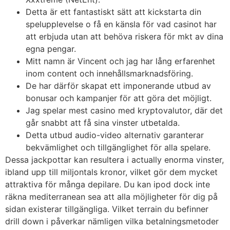
Detta är ett fantastiskt sätt att kickstarta din
spelupplevelse o få en känsla för vad casinot har
att erbjuda utan att behöva riskera för mkt av dina
egna pengar.
Mitt namn är Vincent och jag har lång erfarenhet
inom content och innehållsmarknadsföring.
De har därför skapat ett imponerande utbud av
bonusar och kampanjer för att göra det möjligt.
Jag spelar mest casino med kryptovalutor, där det
går snabbt att få sina vinster utbetalda.
Detta utbud audio-video alternativ garanterar
bekvämlighet och tillgänglighet för alla spelare.
Dessa jackpottar kan resultera i actually enorma vinster,
ibland upp till miljontals kronor, vilket gör dem mycket
attraktiva för många depilare. Du kan ipod dock inte
räkna mediterranean sea att alla möjligheter för dig på
sidan existerar tillgängliga. Vilket terrain du befinner
drill down i påverkar nämligen vilka betalningsmetoder