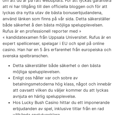
om att du är på rätt webbplats. För att lyckas garantera
att ni har tillgång till den officiella bloggen och för att
lyckas dra nytta utav de bästa bonuserbjudandena,
använd länken som finns på vår sida. Detta säkerställer
både säkerhet å den bästa möjliga spelupplevelsen.
Rufus är en professionell reporter med »
« kandidatexamen från Uppsala Universitet. Rufus är en
expert spellicenser, spelagar i EU och spel på online
casino. Han har en 5 års erfarenhet från europeiska och
svenska spelbranschen.
Detta säkerställer både säkerhet o den bästa
möjliga spelupplevelsen.
Enligt oss håller var och sobre av
betalningsmetoderna hög klass, något och innebär
att oavsett vilken du väljer kommer du att lyckas
avnjuta en härlig spelupplevelse.
Hos Lucky Bush Casino hittar du ett imponerande
erbjudanden av spel, inklusive titlar från en rad
välkända spelutvecklare.