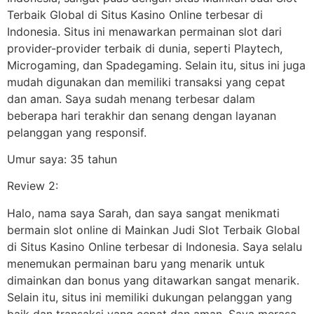
Terbaik Global di Situs Kasino Online terbesar di
Indonesia. Situs ini menawarkan permainan slot dari
provider-provider terbaik di dunia, seperti Playtech,
Microgaming, dan Spadegaming. Selain itu, situs ini juga
mudah digunakan dan memiliki transaksi yang cepat
dan aman. Saya sudah menang terbesar dalam
beberapa hari terakhir dan senang dengan layanan
pelanggan yang responsif.
Umur saya: 35 tahun
Review 2:
Halo, nama saya Sarah, dan saya sangat menikmati
bermain slot online di Mainkan Judi Slot Terbaik Global
di Situs Kasino Online terbesar di Indonesia. Saya selalu
menemukan permainan baru yang menarik untuk
dimainkan dan bonus yang ditawarkan sangat menarik.
Selain itu, situs ini memiliki dukungan pelanggan yang
baik dan transaksi yang cepat dan aman. Saya merasa