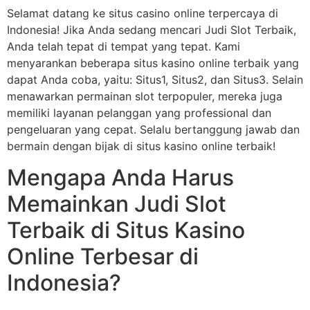
Selamat datang ke situs casino online terpercaya di
Indonesia! Jika Anda sedang mencari Judi Slot Terbaik,
Anda telah tepat di tempat yang tepat. Kami
menyarankan beberapa situs kasino online terbaik yang
dapat Anda coba, yaitu: Situs1, Situs2, dan Situs3. Selain
menawarkan permainan slot terpopuler, mereka juga
memiliki layanan pelanggan yang professional dan
pengeluaran yang cepat. Selalu bertanggung jawab dan
bermain dengan bijak di situs kasino online terbaik!
Mengapa Anda Harus
Memainkan Judi Slot
Terbaik di Situs Kasino
Online Terbesar di
Indonesia?