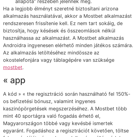
állapota” részében jelennek meg.
Ha a legjobb élményt szeretné biztosítani arizona
alkalmazás használatával, akkor a Mostbet alkalmazást
rendszeresen frissítenie kell. Ez nem tart sokáig, de
biztosítja, hogy késések és összeomlások nélkül
használhassa az alkalmazást. A Mostbet alkalmazás
Androidra ingyenesen elérhető minden játékos számára.
Az alkalmazás letöltéséhez mindössze az
okostelefonjára vagy táblagépére van szüksége
mostbet
.
« app
A kód » « the regisztráció során használható fel 150%-
os befizetési bónusz, valamint ingyenes
kaszinópörgetések megszerzéséhez. A Mostbet több
mint 40 sportágra való fogadás érhető el,
Magyarországon többé vagy kevésbé ismertek
egyaránt. Fogadáshoz a regisztrációt követően, töltse