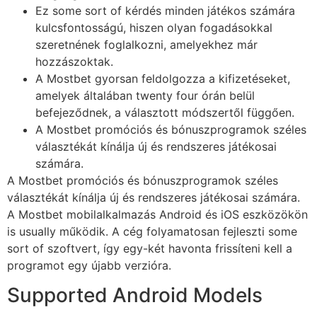
Ez some sort of kérdés minden játékos számára
kulcsfontosságú, hiszen olyan fogadásokkal
szeretnének foglalkozni, amelyekhez már
hozzászoktak.
A Mostbet gyorsan feldolgozza a kifizetéseket,
amelyek általában twenty four órán belül
befejeződnek, a választott módszertől függően.
A Mostbet promóciós és bónuszprogramok széles
választékát kínálja új és rendszeres játékosai
számára.
A Mostbet promóciós és bónuszprogramok széles
választékát kínálja új és rendszeres játékosai számára.
A Mostbet mobilalkalmazás Android és iOS eszközökön
is usually működik. A cég folyamatosan fejleszti some
sort of szoftvert, így egy-két havonta frissíteni kell a
programot egy újabb verzióra.
Supported Android Models