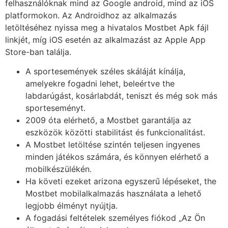
felhasználóknak mind az Google android, mind az iOS
platformokon. Az Androidhoz az alkalmazás
letöltéséhez nyissa meg a hivatalos Mostbet Apk fájl
linkjét, míg iOS esetén az alkalmazást az Apple App
Store-ban találja.
A sportesemények széles skáláját kínálja,
amelyekre fogadni lehet, beleértve the
labdarúgást, kosárlabdát, teniszt és még sok más
sporteseményt.
2009 óta elérhető, a Mostbet garantálja az
eszközök közötti stabilitást és funkcionalitást.
A Mostbet letöltése szintén teljesen ingyenes
minden játékos számára, és könnyen elérhető a
mobilkészülékén.
Ha követi ezeket arizona egyszerű lépéseket, the
Mostbet mobilalkalmazás használata a lehető
legjobb élményt nyújtja.
A fogadási feltételek személyes fiókod „Az Ön