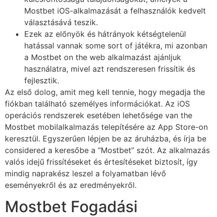
Mostbet iOS-alkalmazását a felhasználók kedvelt
választásává teszik.
Ezek az előnyök és hátrányok kétségtelenül
hatással vannak some sort of játékra, mi azonban
a Mostbet on the web alkalmazást ajánljuk
használatra, mivel azt rendszeresen frissítik és
fejlesztik.
Az első dolog, amit meg kell tennie, hogy megadja the
fiókban található személyes információkat. Az iOS
operációs rendszerek esetében lehetősége van the
Mostbet mobilalkalmazás telepítésére az App Store-on
keresztül. Egyszerűen lépjen be az áruházba, és írja be
considered a keresőbe a “Mostbet” szót. Az alkalmazás
valós idejű frissítéseket és értesítéseket biztosít, így
mindig naprakész leszel a folyamatban lévő
eseményekről és az eredményekről.
Mostbet Fogadási