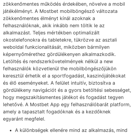
zökkenőmentes működés érdekében, növelve a mobil
játékélményt. A Mostbet mobilböngésző változata
zökkenőmentes élményt kínál azoknak a
felhasználóknak, akik inkább nem töltik le az
alkalmazást. Teljes mértékben optimalizált
okostelefonokra és tabletekre, tükrözve az asztali
weboldal funkcionalitását, miközben bármilyen
képernyőmérethez gördülékenyen alkalmazkodik.
Letöltés és rendszerkövetelmények nélkül a new
felhasználók közvetlenül the mobilböngészőjükön
keresztül érhetik el a sportfogadást, kaszinójátékokat
és élő eseményeket. A felület intuitív, biztosítva a
gördülékeny navigációt és a gyors betöltési sebességet,
hogy megszakításmentes játékot és fogadást tegyen
lehetővé. A Mostbet App egy felhasználóbarát platform,
amely a tapasztalt fogadóknak és a kezdőknek
egyaránt megfelel.
A különbségek ellenére mind az alkalmazás, mind