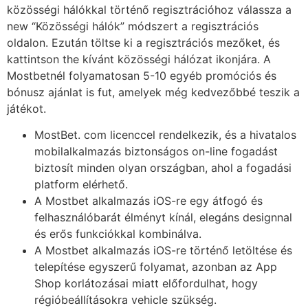
közösségi hálókkal történő regisztrációhoz válassza a
new “Közösségi hálók” módszert a regisztrációs
oldalon. Ezután töltse ki a regisztrációs mezőket, és
kattintson the kívánt közösségi hálózat ikonjára. A
Mostbetnél folyamatosan 5-10 egyéb promóciós és
bónusz ajánlat is fut, amelyek még kedvezőbbé teszik a
játékot.
MostBet. com licenccel rendelkezik, és a hivatalos
mobilalkalmazás biztonságos on-line fogadást
biztosít minden olyan országban, ahol a fogadási
platform elérhető.
A Mostbet alkalmazás iOS-re egy átfogó és
felhasználóbarát élményt kínál, elegáns designnal
és erős funkciókkal kombinálva.
A Mostbet alkalmazás iOS-re történő letöltése és
telepítése egyszerű folyamat, azonban az App
Shop korlátozásai miatt előfordulhat, hogy
régióbeállításokra vehicle szükség.