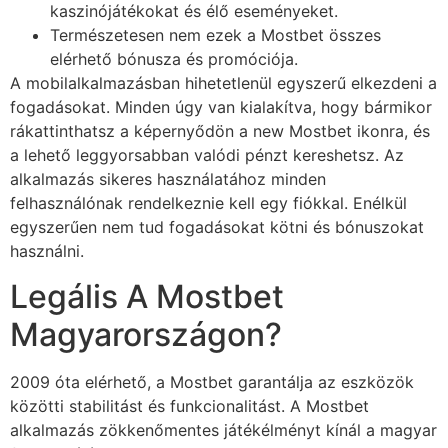
kaszinójátékokat és élő eseményeket.
Természetesen nem ezek a Mostbet összes
elérhető bónusza és promóciója.
A mobilalkalmazásban hihetetlenül egyszerű elkezdeni a
fogadásokat. Minden úgy van kialakítva, hogy bármikor
rákattinthatsz a képernyődön a new Mostbet ikonra, és
a lehető leggyorsabban valódi pénzt kereshetsz. Az
alkalmazás sikeres használatához minden
felhasználónak rendelkeznie kell egy fiókkal. Enélkül
egyszerűen nem tud fogadásokat kötni és bónuszokat
használni.
Legális A Mostbet
Magyarországon?
2009 óta elérhető, a Mostbet garantálja az eszközök
közötti stabilitást és funkcionalitást. A Mostbet
alkalmazás zökkenőmentes játékélményt kínál a magyar