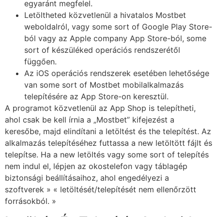
egyaránt megfelel.
Letöltheted közvetlenül a hivatalos Mostbet
weboldalról, vagy some sort of Google Play Store-
ból vagy az Apple company App Store-ból, some
sort of készüléked operációs rendszerétől
függően.
Az iOS operációs rendszerek esetében lehetősége
van some sort of Mostbet mobilalkalmazás
telepítésére az App Store-on keresztül.
A programot közvetlenül az App Shop is telepítheti,
ahol csak be kell írnia a „Mostbet” kifejezést a
keresőbe, majd elindítani a letöltést és the telepítést. Az
alkalmazás telepítéséhez futtassa a new letöltött fájlt és
telepítse. Ha a new letöltés vagy some sort of telepítés
nem indul el, lépjen az okostelefon vagy táblagép
biztonsági beállításaihoz, ahol engedélyezi a
szoftverek » « letöltését/telepítését nem ellenőrzött
forrásokból. »