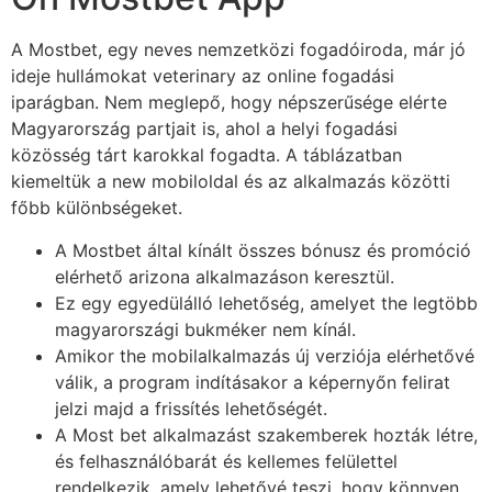
A Mostbet, egy neves nemzetközi fogadóiroda, már jó
ideje hullámokat veterinary az online fogadási
iparágban. Nem meglepő, hogy népszerűsége elérte
Magyarország partjait is, ahol a helyi fogadási
közösség tárt karokkal fogadta. A táblázatban
kiemeltük a new mobiloldal és az alkalmazás közötti
főbb különbségeket.
A Mostbet által kínált összes bónusz és promóció
elérhető arizona alkalmazáson keresztül.
Ez egy egyedülálló lehetőség, amelyet the legtöbb
magyarországi bukméker nem kínál.
Amikor the mobilalkalmazás új verziója elérhetővé
válik, a program indításakor a képernyőn felirat
jelzi majd a frissítés lehetőségét.
A Most bet alkalmazást szakemberek hozták létre,
és felhasználóbarát és kellemes felülettel
rendelkezik, amely lehetővé teszi, hogy könnyen