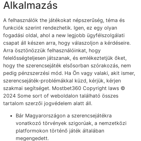
Alkalmazás
A felhasználók the játékokat népszerűség, téma és
funkciók szerint rendezhetik. Igen, ez egy olyan
fogadási oldal, ahol a new legjobb ügyfélszolgálati
csapat áll készen arra, hogy válaszoljon a kérdéseire.
Arra ösztönözzük felhasználóinkat, hogy
felelősségteljesen játszanak, és emlékeztetjük őket,
hogy the szerencsejáték elsősorban szórakozás, nem
pedig pénzszerzési mód. Ha Ön vagy valaki, akit ismer,
szerencsejáték-problémákkal küzd, kérjük, kérjen
szakmai segítséget. Mostbet360 Copyright laws ©
2024 Some sort of weboldalon található összes
tartalom szerzői jogvédelem alatt áll.
Bár Magyarországon a szerencsejátékra
vonatkozó törvények szigorúak, a nemzetközi
platformokon történő játék általában
megengedett.