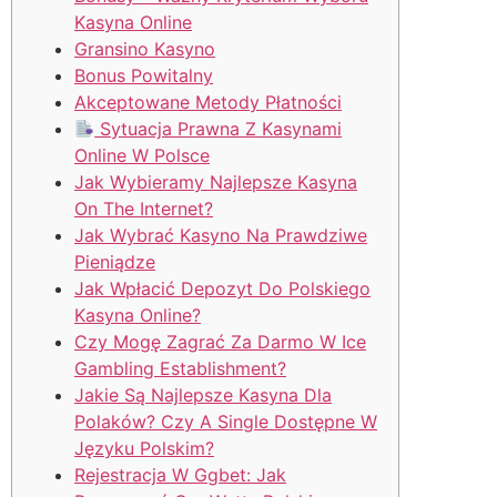
Kasyna Online
Gransino Kasyno
Bonus Powitalny
Akceptowane Metody Płatności
Sytuacja Prawna Z Kasynami
Online W Polsce
Jak Wybieramy Najlepsze Kasyna
On The Internet?
Jak Wybrać Kasyno Na Prawdziwe
Pieniądze
Jak Wpłacić Depozyt Do Polskiego
Kasyna Online?
Czy Mogę Zagrać Za Darmo W Ice
Gambling Establishment?
Jakie Są Najlepsze Kasyna Dla
Polaków? Czy A Single Dostępne W
Języku Polskim?
Rejestracja W Ggbet: Jak