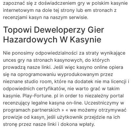
zapoznać się z doświadczeniem gry w polskim kasynie
internetowym na dole tej strony lub em stronach z
recenzjami kasyn na naszym serwisie.
Topowi Deweloperzy Gier
Hazardowych W Kasynie
Nie ponosimy odpowiedzialności za straty wynikające
unces gry na stronach kasynowych, do których
prowadzą nasze linki. Jeśli więc kasyno online opiera
się na oprogramowaniu wyprodukowanym przez
nieznane studio room, które na dodatek nie ma licencji i
odpowiednich certyfikatów, nie warto grać w takim
kasynie. Play-Fortune. pl in order to niezależny portal
recenzujący legalne kasyna on-line. Uczestniczymy w
programach partnerskich » « we możemy otrzymywać
prowizje od kasyn, jeśli użytkownik przejdzie na ich
stronę przez nasze linki i dokona wpłaty.