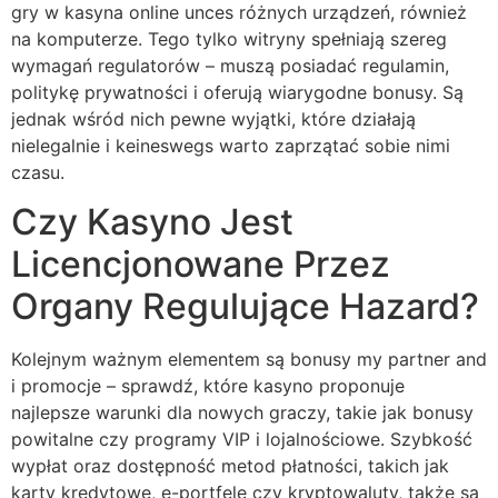
gry w kasyna online unces różnych urządzeń, również
na komputerze. Tego tylko witryny spełniają szereg
wymagań regulatorów – muszą posiadać regulamin,
politykę prywatności i oferują wiarygodne bonusy. Są
jednak wśród nich pewne wyjątki, które działają
nielegalnie i keineswegs warto zaprzątać sobie nimi
czasu.
Czy Kasyno Jest
Licencjonowane Przez
Organy Regulujące Hazard?
Kolejnym ważnym elementem są bonusy my partner and
i promocje – sprawdź, które kasyno proponuje
najlepsze warunki dla nowych graczy, takie jak bonusy
powitalne czy programy VIP i lojalnościowe. Szybkość
wypłat oraz dostępność metod płatności, takich jak
karty kredytowe, e-portfele czy kryptowaluty, także są