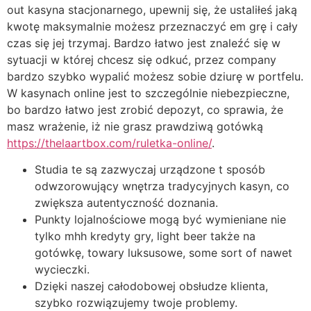
out kasyna stacjonarnego, upewnij się, że ustaliłeś jaką
kwotę maksymalnie możesz przeznaczyć em grę i cały
czas się jej trzymaj. Bardzo łatwo jest znaleźć się w
sytuacji w której chcesz się odkuć, przez company
bardzo szybko wypalić możesz sobie dziurę w portfelu.
W kasynach online jest to szczególnie niebezpieczne,
bo bardzo łatwo jest zrobić depozyt, co sprawia, że
masz wrażenie, iż nie grasz prawdziwą gotówką
https://thelaartbox.com/ruletka-online/
.
Studia te są zazwyczaj urządzone t sposób
odwzorowujący wnętrza tradycyjnych kasyn, co
zwiększa autentyczność doznania.
Punkty lojalnościowe mogą być wymieniane nie
tylko mhh kredyty gry, light beer także na
gotówkę, towary luksusowe, some sort of nawet
wycieczki.
Dzięki naszej całodobowej obsłudze klienta,
szybko rozwiązujemy twoje problemy.