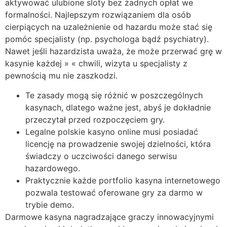
aktywować ulubione sloty bez żadnych opłat we
formalności. Najlepszym rozwiązaniem dla osób
cierpiących na uzależnienie od hazardu może stać się
pomóc specjalisty (np. psychologa bądź psychiatry).
Nawet jeśli hazardzista uważa, że może przerwać grę w
kasynie każdej » « chwili, wizyta u specjalisty z
pewnością mu nie zaszkodzi.
Te zasady mogą się różnić w poszczególnych
kasynach, dlatego ważne jest, abyś je dokładnie
przeczytał przed rozpoczęciem gry.
Legalne polskie kasyno online musi posiadać
licencję na prowadzenie swojej dzielności, która
świadczy o uczciwości danego serwisu
hazardowego.
Praktycznie każde portfolio kasyna internetowego
pozwala testować oferowane gry za darmo w
trybie demo.
Darmowe kasyna nagradzające graczy innowacyjnymi