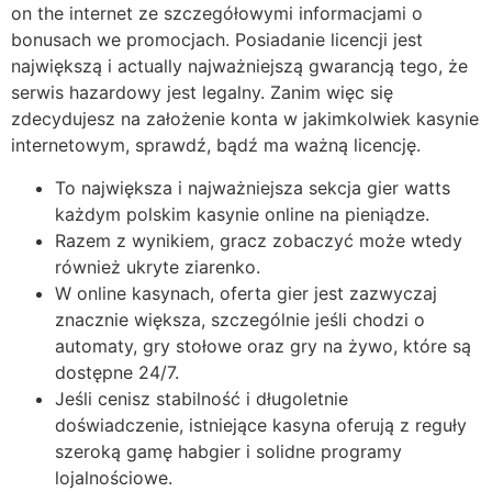
on the internet ze szczegółowymi informacjami o
bonusach we promocjach. Posiadanie licencji jest
największą i actually najważniejszą gwarancją tego, że
serwis hazardowy jest legalny. Zanim więc się
zdecydujesz na założenie konta w jakimkolwiek kasynie
internetowym, sprawdź, bądź ma ważną licencję.
To największa i najważniejsza sekcja gier watts
każdym polskim kasynie online na pieniądze.
Razem z wynikiem, gracz zobaczyć może wtedy
również ukryte ziarenko.
W online kasynach, oferta gier jest zazwyczaj
znacznie większa, szczególnie jeśli chodzi o
automaty, gry stołowe oraz gry na żywo, które są
dostępne 24/7.
Jeśli cenisz stabilność i długoletnie
doświadczenie, istniejące kasyna oferują z reguły
szeroką gamę habgier i solidne programy
lojalnościowe.