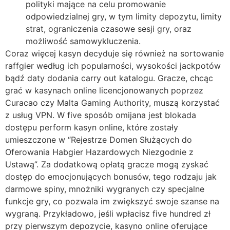
polityki mające na celu promowanie
odpowiedzialnej gry, w tym limity depozytu, limity
strat, ograniczenia czasowe sesji gry, oraz
możliwość samowykluczenia.
Coraz więcej kasyn decyduje się również na sortowanie
raffgier według ich popularności, wysokości jackpotów
bądź daty dodania carry out katalogu. Gracze, chcąc
grać w kasynach online licencjonowanych poprzez
Curacao czy Malta Gaming Authority, muszą korzystać
z usług VPN. W five sposób omijana jest blokada
dostępu perform kasyn online, które zostały
umieszczone w “Rejestrze Domen Służących do
Oferowania Habgier Hazardowych Niezgodnie z
Ustawą”. Za dodatkową opłatą gracze mogą zyskać
dostęp do emocjonujących bonusów, tego rodzaju jak
darmowe spiny, mnożniki wygranych czy specjalne
funkcje gry, co pozwala im zwiększyć swoje szanse na
wygraną. Przykładowo, jeśli wpłacisz five hundred zł
przy pierwszym depozycie, kasyno online oferujące