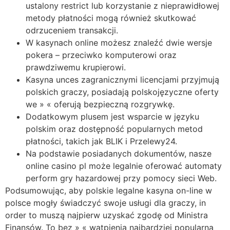
ustalony restrict lub korzystanie z nieprawidłowej
metody płatności mogą również skutkować
odrzuceniem transakcji.
W kasynach online możesz znaleźć dwie wersje
pokera – przeciwko komputerowi oraz
prawdziwemu krupierowi.
Kasyna unces zagranicznymi licencjami przyjmują
polskich graczy, posiadają polskojęzyczne oferty
we » « oferują bezpieczną rozgrywkę.
Dodatkowym plusem jest wsparcie w języku
polskim oraz dostępność popularnych metod
płatności, takich jak BLIK i Przelewy24.
Na podstawie posiadanych dokumentów, nasze
online casino pl może legalnie oferować automaty
perform gry hazardowej przy pomocy sieci Web.
Podsumowując, aby polskie legalne kasyna on-line w
polsce mogły świadczyć swoje usługi dla graczy, in
order to muszą najpierw uzyskać zgodę od Ministra
Finansów. To bez » « wątpienia najbardziej popularna