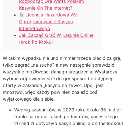
Rozpocząć Grę Watts Polskim
Kasynie On The Internet?
Licencja Hazardowa We
Oprogramowanie Kasyna
Internetowego
Jak Zacząć Grać W Kasynie Online
(krok Po Kroku)
W takim wypadku nie und nimmer trzeba płacić za grę,
tylko zagrać „na sucho”, a new następnie sprawdzić
wszystkie możliwości danego urządzenia. Wystarczy
wybrać odpowiedni stół do gry spośród dostępnej
oferty w zakładce „kasyno na żywo”. Opcji jest
mnóstwo, więc każdy powinien znaleźć coś
wyjątkowego dla siebie.
Według szacunków, w 2023 roku około 35 mld zł
trafiło carry out takich podmiotów, unces czego
26 mld zł dotyczyło kasyn online, a on the lookout