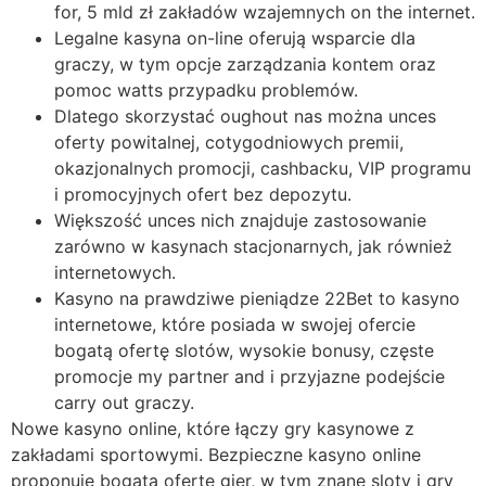
for, 5 mld zł zakładów wzajemnych on the internet.
Legalne kasyna on-line oferują wsparcie dla
graczy, w tym opcje zarządzania kontem oraz
pomoc watts przypadku problemów.
Dlatego skorzystać oughout nas można unces
oferty powitalnej, cotygodniowych premii,
okazjonalnych promocji, cashbacku, VIP programu
i promocyjnych ofert bez depozytu.
Większość unces nich znajduje zastosowanie
zarówno w kasynach stacjonarnych, jak również
internetowych.
Kasyno na prawdziwe pieniądze 22Bet to kasyno
internetowe, które posiada w swojej ofercie
bogatą ofertę slotów, wysokie bonusy, częste
promocje my partner and i przyjazne podejście
carry out graczy.
Nowe kasyno online, które łączy gry kasynowe z
zakładami sportowymi. Bezpieczne kasyno online
proponuje bogatą ofertę gier, w tym znane sloty i gry