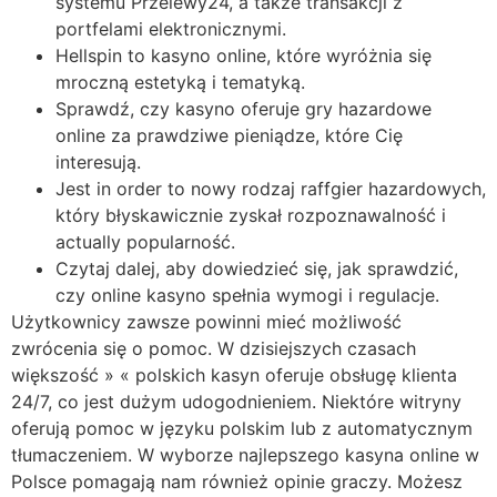
systemu Przelewy24, a także transakcji z
portfelami elektronicznymi.
Hellspin to kasyno online, które wyróżnia się
mroczną estetyką i tematyką.
Sprawdź, czy kasyno oferuje gry hazardowe
online za prawdziwe pieniądze, które Cię
interesują.
Jest in order to nowy rodzaj raffgier hazardowych,
który błyskawicznie zyskał rozpoznawalność i
actually popularność.
Czytaj dalej, aby dowiedzieć się, jak sprawdzić,
czy online kasyno spełnia wymogi i regulacje.
Użytkownicy zawsze powinni mieć możliwość
zwrócenia się o pomoc. W dzisiejszych czasach
większość » « polskich kasyn oferuje obsługę klienta
24/7, co jest dużym udogodnieniem. Niektóre witryny
oferują pomoc w języku polskim lub z automatycznym
tłumaczeniem. W wyborze najlepszego kasyna online w
Polsce pomagają nam również opinie graczy. Możesz