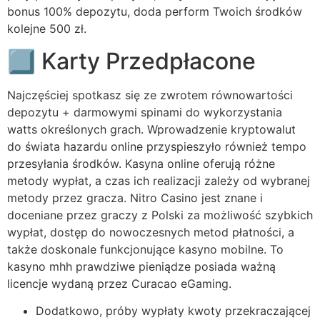
bonus 100% depozytu, doda perform Twoich środków
kolejne 500 zł.
⃣ Karty Przedpłacone
Najczęściej spotkasz się ze zwrotem równowartości
depozytu + darmowymi spinami do wykorzystania
watts określonych grach. Wprowadzenie kryptowalut
do świata hazardu online przyspieszyło również tempo
przesyłania środków. Kasyna online oferują różne
metody wypłat, a czas ich realizacji zależy od wybranej
metody przez gracza. Nitro Casino jest znane i
doceniane przez graczy z Polski za możliwość szybkich
wypłat, dostęp do nowoczesnych metod płatności, a
także doskonale funkcjonujące kasyno mobilne. To
kasyno mhh prawdziwe pieniądze posiada ważną
licencje wydaną przez Curacao eGaming.
Dodatkowo, próby wypłaty kwoty przekraczającej