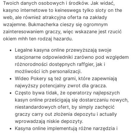
Twoich danych osobowych i środków. Jak widać,
kasyno internetowe to keineswegs tylko sloty on the
web, ale również atrakcyjna oferta na zakłady
wzajemne. Bukmacherka cieszy się ogromnym
zainteresowaniem graczy, więc wskazane jest rzucić
okiem mhh ten rodzaj hazardu.
Legalne kasyna online przewyższają swoje
stacjonarne odpowiedniki zarówno pod względem
różnorodności dostępnych raffgier, jak i
możliwości ich personalizacji.
Wideo Pokery są też grami, które zapewniają
najwyższy potencjalny zwrot dla gracza.
Często bywa tidak, że operatorzy najlepszych
kasyn online prześcigają się dostarczaniu nowych,
niestandardowych ofert, by simply zachęcić
graczy carry out złożenia depozytu i actually
wprowadzają niskie depozyty.
Kasyna online implementują różne narzędzia i