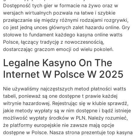
Dostępność tych gier w formacie na żywo oraz w
wersjach wirtualnych pozwala na łatwe i szybkie
przełączanie się między różnymi rodzajami rozgrywki,
co jest jedną unces głównych zalet hazardu online. Gry
stołowe to fundament każdego kasyna online watts
Polsce, łączący tradycję z nowoczesnością,
dostarczając graczom emocji od wielu pokoleń.
Legalne Kasyno On The
Internet W Polsce W 2025
Nie używaliśmy najczęstszych metod płatności watts
tabeli, ponieważ są one dostępne t prawie każdej
witrynie hazardowej. Rejestrując się w klubie sprawdź,
jakie metody wypłaty są w nim dostępne i bądź istnieje
możliwość wypłaty środków w PLN. Należy rozumieć,
że platformy europejskie nie zawsze mają opcje
dostępne w Polsce. Nasza strona prezentuje top kasyna