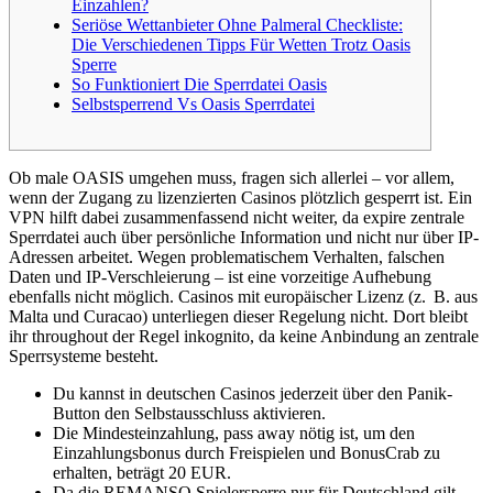
Einzahlen?
Seriöse Wettanbieter Ohne Palmeral Checkliste:
Die Verschiedenen Tipps Für Wetten Trotz Oasis
Sperre
So Funktioniert Die Sperrdatei Oasis
Selbstsperrend Vs Oasis Sperrdatei
Ob male OASIS umgehen muss, fragen sich allerlei – vor allem,
wenn der Zugang zu lizenzierten Casinos plötzlich gesperrt ist. Ein
VPN hilft dabei zusammenfassend nicht weiter, da expire zentrale
Sperrdatei auch über persönliche Information und nicht nur über IP-
Adressen arbeitet. Wegen problematischem Verhalten, falschen
Daten und IP-Verschleierung – ist eine vorzeitige Aufhebung
ebenfalls nicht möglich. Casinos mit europäischer Lizenz (z. B. aus
Malta und Curacao) unterliegen dieser Regelung nicht. Dort bleibt
ihr throughout der Regel inkognito, da keine Anbindung an zentrale
Sperrsysteme besteht.
Du kannst in deutschen Casinos jederzeit über den Panik-
Button den Selbstausschluss aktivieren.
Die Mindesteinzahlung, pass away nötig ist, um den
Einzahlungsbonus durch Freispielen und BonusCrab zu
erhalten, beträgt 20 EUR.
Da die REMANSO Spielersperre nur für Deutschland gilt,