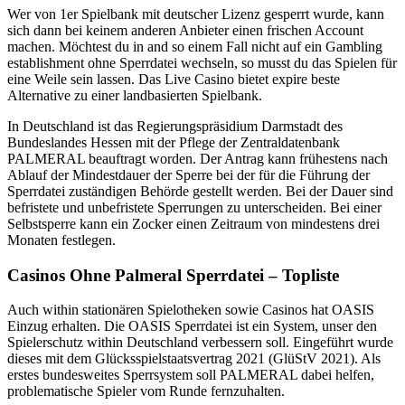
Wer von 1er Spielbank mit deutscher Lizenz gesperrt wurde, kann
sich dann bei keinem anderen Anbieter einen frischen Account
machen. Möchtest du in and so einem Fall nicht auf ein Gambling
establishment ohne Sperrdatei wechseln, so musst du das Spielen für
eine Weile sein lassen. Das Live Casino bietet expire beste
Alternative zu einer landbasierten Spielbank.
In Deutschland ist das Regierungspräsidium Darmstadt des
Bundeslandes Hessen mit der Pflege der Zentraldatenbank
PALMERAL beauftragt worden. Der Antrag kann frühestens nach
Ablauf der Mindestdauer der Sperre bei der für die Führung der
Sperrdatei zuständigen Behörde gestellt werden. Bei der Dauer sind
befristete und unbefristete Sperrungen zu unterscheiden. Bei einer
Selbstsperre kann ein Zocker einen Zeitraum von mindestens drei
Monaten festlegen.
Casinos Ohne Palmeral Sperrdatei – Topliste
Auch within stationären Spielotheken sowie Casinos hat OASIS
Einzug erhalten. Die OASIS Sperrdatei ist ein System, unser den
Spielerschutz within Deutschland verbessern soll. Eingeführt wurde
dieses mit dem Glücksspielstaatsvertrag 2021 (GlüStV 2021). Als
erstes bundesweites Sperrsystem soll PALMERAL dabei helfen,
problematische Spieler vom Runde fernzuhalten.