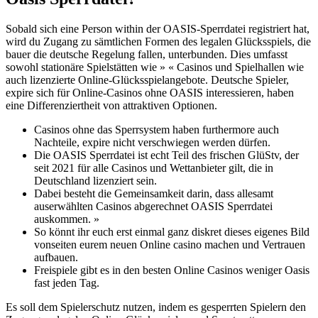
Sobald sich eine Person within der OASIS-Sperrdatei registriert hat,
wird du Zugang zu sämtlichen Formen des legalen Glücksspiels, die
bauer die deutsche Regelung fallen, unterbunden. Dies umfasst
sowohl stationäre Spielstätten wie » « Casinos und Spielhallen wie
auch lizenzierte Online-Glücksspielangebote. Deutsche Spieler,
expire sich für Online-Casinos ohne OASIS interessieren, haben
eine Differenziertheit von attraktiven Optionen.
Casinos ohne das Sperrsystem haben furthermore auch
Nachteile, expire nicht verschwiegen werden dürfen.
Die OASIS Sperrdatei ist echt Teil des frischen GlüStv, der
seit 2021 für alle Casinos und Wettanbieter gilt, die in
Deutschland lizenziert sein.
Dabei besteht die Gemeinsamkeit darin, dass allesamt
auserwählten Casinos abgerechnet OASIS Sperrdatei
auskommen. »
So könnt ihr euch erst einmal ganz diskret dieses eigenes Bild
vonseiten eurem neuen Online casino machen und Vertrauen
aufbauen.
Freispiele gibt es in den besten Online Casinos weniger Oasis
fast jeden Tag.
Es soll dem Spielerschutz nutzen, indem es gesperrten Spielern den