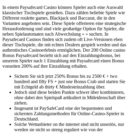
In einem Paysafecard Casino können Spieler auch eine Auswahl
klassischer Tischspiele genießen. Dazu zählen beliebte Spiele wie
Different roulette games, Blackjack und Baccarat, die in den
Varianten angeboten sein. Diese Spiele offerieren eine strategische
Herausforderung und sind viele großartige Option für Spieler, die
neben Spielautomaten nach Abwechslung » « suchen. In
Paysafecard Casinos finden sich zudem oft Live-Versionen eben
dieser Tischspiele, die mit echten Dealern gespielt werden und das
authentisches Casinoerlebnis ermöglichen. Der 200 Online casino
Bonus Paysafecard bezieht sich auf den Einzahlungsbonus, bei
unserem Spieler nach 1 Einzahlung mit Paysafecard einen Bonus
vonseiten 200% auf ihre Einzahlung erhalten.
Sichern Sie sich jetzt 250% Bonus bis zu 2500 € + two
hundred and fifty FS + just one Bonus Crab und starten Sie
mit Echtgeld ab thirty € Mindesteinzahlung über.
Jedoch sind diese beiden Punkte schwer über kombinieren,
ohne dabei den Spielspaß artikuliert in Mitleidenschaft über
ziehen.
Insgesamt ist PaySafeCard eine der bequemsten und
sichersten Zahlungsmethoden für Online-Casino-Spieler in
Deutschland.
Solche Wettanbieter on the internet sind nicht unseriös, nur
werden sie nicht so streng reguliert wie von der