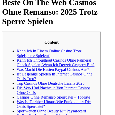
Beste On The Web Casinos
Ohne Remanso: 2025 Trotz
Sperre Spielen
Content
Kann Ich In Einem Online Casino Trotz
Spielsperre Spielen?
Kann Ich Throughout Casinos Ohne Palmeral
Check Spielen, Wenn Ich Derzeit Gesperrt Bin?
Was Macht Die Besten Paypal Casinos Aus?
Ist Dasjenige Spielen In Internet Casinos Ohne
Oasis Treu?
Top Casinos Ohne Deutsche Lizenz 2025
Die Vor- Und Nachteile Von Internet Casinos
Ohne Oasis
Casinos Ohne Remanso Sperrdatei – Topliste
Was Ist Darüber Hinaus Wie Funktioniert Die
Oasis Sperrdatei?
Sportwetten Ohne Beauty Mit Paysafecard