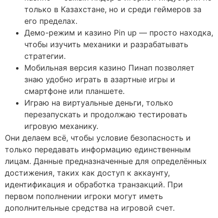
только в Казахстане, но и среди геймеров за
его пределах.
Демо-режим и казино Pin up — просто находка,
чтобы изучить механики и разрабатывать
стратегии.
Мобильная версия казино Пинап позволяет
знаю удобно играть в азартные игры и
смартфоне или планшете.
Играю на виртуальные деньги, только
перезапускать и продолжаю тестировать
игровую механику.
Они делаем всё, чтобы условие безопасность и
только передавать информацию единственным
лицам. Данные предназначенные для определённых
достижения, таких как доступ к аккаунту,
идентификация и обработка транзакций. При
первом пополнении игроки могут иметь
дополнительные средства на игровой счет.