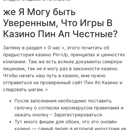
же Я Могу быть
Уверенным, Что Игры В
Казино Пин Ап Честные?
Загляну в раздел « О нас », этого почитать об
предыстория казино Pin-Up, принципах и ценностях
компании. Там же есть всякие документы семряуи
лицензии, так не я могу раз в законности казино.
Чтобы начать наш путь в казино, мне нужно
отправиться на проверенный сайт Пин Ап Казино и
следовать шагам. »
После заполнения необходимо поставить
галочку о согласии киромарусом правилами и
нажать кнопку – Зарегистрироваться.
Тут много фишек для обоих, что это онлайн
казино — самый лидер в игорной индустрии не