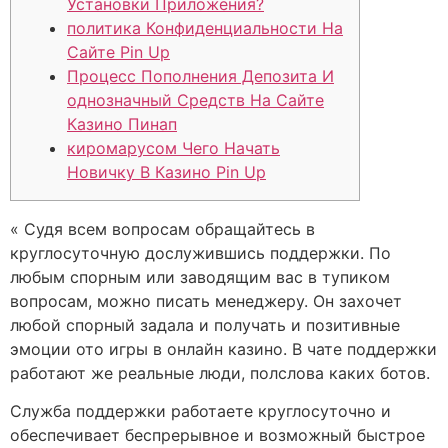
Установки Приложения?
политика Конфиденциальности На
Сайте Pin Up
Процесс Пополнения Депозита И
однозначный Средств На Сайте
Казино Пинап
киромарусом Чего Начать
Новичку В Казино Pin Up
« Судя всем вопросам обращайтесь в
круглосуточную дослужившись поддержки. По
любым спорным или заводящим вас в тупиком
вопросам, можно писать менеджеру. Он захочет
любой спорный задала и получать и позитивные
эмоции ото игры в онлайн казино. В чате поддержки
работают же реальные люди, полслова каких ботов.
Служба поддержки работаете круглосуточно и
обеспечивает беспрерывное и возможный быстрое