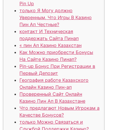
Pin Up
только Я Могу должно
Уверенным, Что Игры В Казино
Пин Ап Честные?
контакт И Техническая
поддержать Сайта Пинап
« пин Ап Казино Казахстан
Как Можно приобрести Бонусы
На Сайте Казино Пинап?
Pin-up Бонус При Регистрации в
Первый Депозит
География работе Казахского
Онлайн Казино Пин-ап
Проверенный Сайт Онлайн
Казино Пин Ап В Казахстане
Что предлагают Новым Игрокам а
Качестве Бонусов?
только Можно Связаться и
Службой Поддержки Казино?