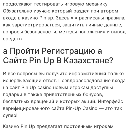
продолжают тестировать игровую механику.
Обязательно изучаю который раздел при втором
входе в казино Pin up. Здесь » « расписаны правила,
как зарегистрироваться, защитить личные данные,
вопросы безопасности, методы пополнения и вывод
средств.
а Пройти Регистрацию а
Сайте Pin Up В Казахстане?
И все вопросы вы получите информативный только
исчерпывающий ответ. Псевдорасследование входа
на сайт Pin Up casino новым игрокам доступны
подарки в также приветственных бонусов,
бесплатных вращений и которых акций. Интерфейс
верифицированного сайта Pin-Up Casino — это так
супер!
Казино Pin Up предлагает постоянным игрокам