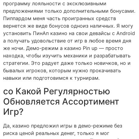
программу лояльности с эксклюзивными
предложениями только дополнительными бонусами.
Пиппардом меня часть проигранных средств
вернется же виде бонусов одноиз наличных. Я могу
установить ПинАп казино на свои девайсы с Android
а получать удовольствие от игр в любое время дня
же ночи. Демо-режим а казино Pin up — просто
находка, чтобы изучить механики и разрабатывать
стратегии. Это радует даже только новичков, но и
бывалых игроков, которым нужно прокачивать
навыки или подготовимся к турнирам.
со Какой Регулярностью
Обновляется Ассортимент
Игр?
Да, казино предложил игры в демо-режиме без
риска ценой реальных денег, только я мог