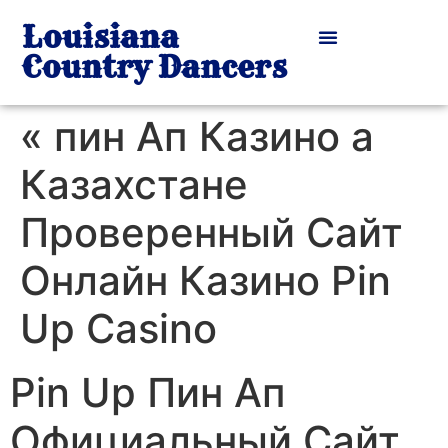
Louisiana
Country Dancers
« пин Ап Казино а
Казахстане
Проверенный Сайт
Онлайн Казино Pin
Up Casino
Pin Up Пин Ап
Официальный Сайт