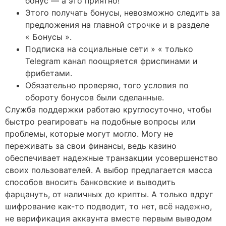
бонус — а это приятно!
Этого получать бонусы, невозможно следить за
предложения на главной строчке и в разделе
« Бонусы ».
Подписка на социальные сети » « только
Telegram канал поощряется фриспинами и
фрибетами.
Обязательно проверяю, того условия по
обороту бонусов были сделанные.
Служба поддержки работаю круглосуточно, чтобы
быстро реагировать на подобные вопросы или
проблемы, которые могут могло. Могу не
переживать за свои финансы, ведь казино
обеспечивает надежные транзакции усовершенство
своих пользователей. А выбор предлагается масса
способов вносить банковские и выводить
фарцануть, от наличных до крипты. А только вдруг
шифрование как-то подводит, то нет, всё надежно,
не верификация аккаунта вместе первым выводом