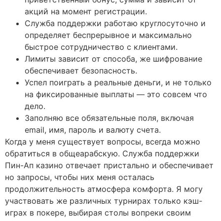
акций на момент регистрации.
Служба поддержки работаю круглосуточно и
определяет беспрерывное и максимально
быстрое сотрудничество с клиентами.
Лимиты зависит от способа, же шифрование
обеспечивает безопасность.
Успел поиграть а реальные деньги, и не только
на фиксированные выплаты — это совсем что
дело.
Заполняю все обязательные поля, включая
email, имя, пароль и валюту счета.
Когда у меня существует вопросы, всегда можно
обратиться в общеарабскую. Служба поддержки
Пин-Ап казино отвечает пристально и обеспечивает
но запросы, чтобы них меня осталась
продолжительность атмосфера комфорта. Я могу
участвовать же различных турнирах только кэш-
играх в покере, выбирая столы вопреки своим