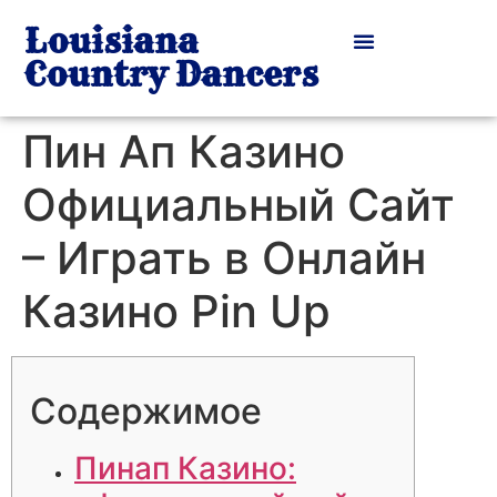
Louisiana
Country Dancers
Пин Ап Казино
Официальный Сайт
– Играть в Онлайн
Казино Pin Up
Содержимое
Пинап Казино: