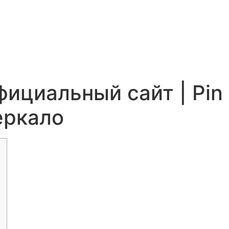
ициальный сайт | Pin 
еркало