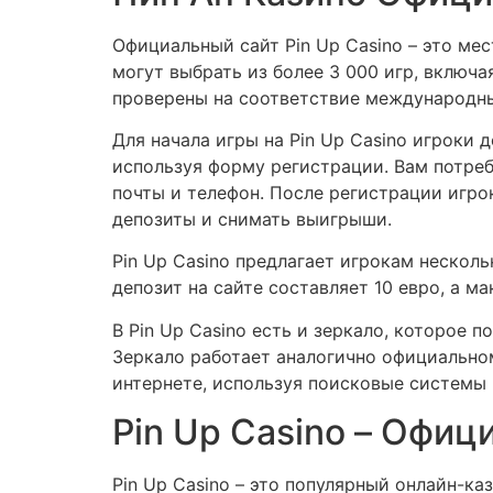
Официальный сайт Pin Up Casino – это мес
могут выбрать из более 3 000 игр, включа
проверены на соответствие международны
Для начала игры на Pin Up Casino игроки
используя форму регистрации. Вам потреб
почты и телефон. После регистрации игрок
депозиты и снимать выигрыши.
Pin Up Casino предлагает игрокам нескол
депозит на сайте составляет 10 евро, а м
В Pin Up Casino есть и зеркало, которое 
Зеркало работает аналогично официальному 
интернете, используя поисковые системы 
Pin Up Casino – Офиц
Pin Up Casino – это популярный онлайн-ка