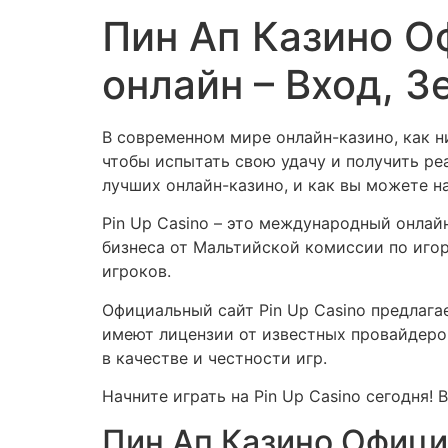
Пин Ап Казино Оф
онлайн – Вход, З
В современном мире онлайн-казино, как н
чтобы испытать свою удачу и получить ре
лучших онлайн-казино, и как вы можете н
Pin Up Casino – это международный онлай
бизнеса от Мальтийской комиссии по игор
игроков.
Официальный сайт Pin Up Casino предлагае
имеют лицензии от известных провайдеров,
в качестве и честности игр.
Начните играть на Pin Up Casino сегодня!
Пин Ап Казино Офици