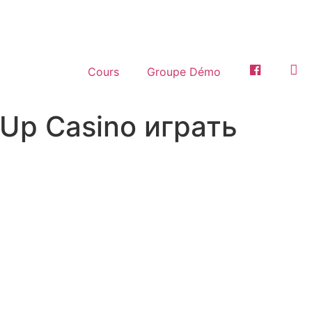
Cours
Groupe Démo
Facebook
Ins
Up Casino играть