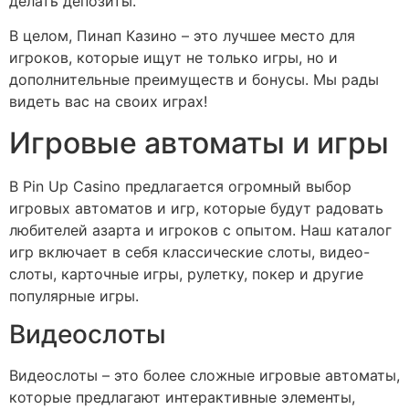
делать депозиты.
В целом, Пинап Казино – это лучшее место для
игроков, которые ищут не только игры, но и
дополнительные преимуществ и бонусы. Мы рады
видеть вас на своих играх!
Игровые автоматы и игры
В Pin Up Casino предлагается огромный выбор
игровых автоматов и игр, которые будут радовать
любителей азарта и игроков с опытом. Наш каталог
игр включает в себя классические слоты, видео-
слоты, карточные игры, рулетку, покер и другие
популярные игры.
Видеослоты
Видеослоты – это более сложные игровые автоматы,
которые предлагают интерактивные элементы,