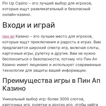
Pin Up Casino – это лучший выбор для игроков,
которые ищут развлекательный и безопасный
онлайн-казино.
Входи и играй
пин ап
Казино – это лучшее место для игроков,
которые ищут приключения и радость в играх. Вам
предлагается широкий спектр игр, включая слоты,
карточные игры, рулетку и другие. Вам не нужно
беспокоиться о безопасности, потому что Пин Ап
Казино имеет лицензию и использует современные
технологии для защиты вашей информации.
Преимущества игры в Пин Ап
Казино
Уникальный выбор игр: более 3000 слотов,
карточных игр, рулетки и других игр, чтобы найти