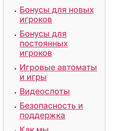
Бонусы для новых
игроков
Бонусы для
постоянных
игроков
Игровые автоматы
и игры
Видеослоты
Безопасность и
поддержка
Как мы