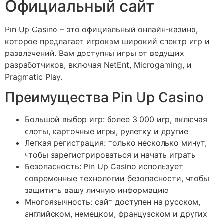
Официальный сайт
Pin Up Casino – это официальный онлайн-казино,
которое предлагает игрокам широкий спектр игр и
развлечений. Вам доступны игры от ведущих
разработчиков, включая NetEnt, Microgaming, и
Pragmatic Play.
Преимущества Pin Up Casino
Большой выбор игр: более 3 000 игр, включая
слоты, карточные игры, рулетку и другие
Легкая регистрация: только несколько минут,
чтобы зарегистрироваться и начать играть
Безопасность: Pin Up Casino использует
современные технологии безопасности, чтобы
защитить вашу личную информацию
Многоязычность: сайт доступен на русском,
английском, немецком, французском и других