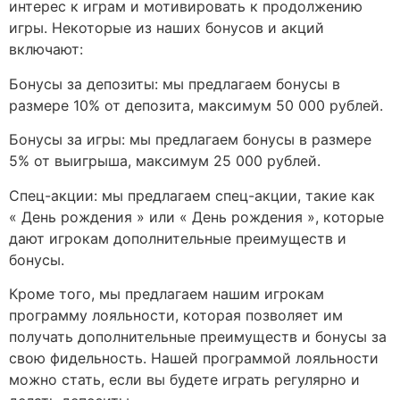
интерес к играм и мотивировать к продолжению
игры. Некоторые из наших бонусов и акций
включают:
Бонусы за депозиты: мы предлагаем бонусы в
размере 10% от депозита, максимум 50 000 рублей.
Бонусы за игры: мы предлагаем бонусы в размере
5% от выигрыша, максимум 25 000 рублей.
Спец-акции: мы предлагаем спец-акции, такие как
« День рождения » или « День рождения », которые
дают игрокам дополнительные преимуществ и
бонусы.
Кроме того, мы предлагаем нашим игрокам
программу лояльности, которая позволяет им
получать дополнительные преимуществ и бонусы за
свою фидельность. Нашей программой лояльности
можно стать, если вы будете играть регулярно и