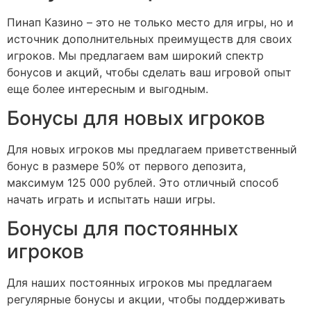
Пинап Казино – это не только место для игры, но и
источник дополнительных преимуществ для своих
игроков. Мы предлагаем вам широкий спектр
бонусов и акций, чтобы сделать ваш игровой опыт
еще более интересным и выгодным.
Бонусы для новых игроков
Для новых игроков мы предлагаем приветственный
бонус в размере 50% от первого депозита,
максимум 125 000 рублей. Это отличный способ
начать играть и испытать наши игры.
Бонусы для постоянных
игроков
Для наших постоянных игроков мы предлагаем
регулярные бонусы и акции, чтобы поддерживать