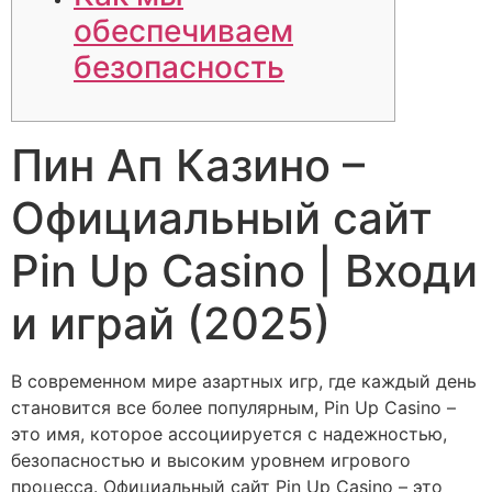
обеспечиваем
безопасность
Пин Ап Казино –
Официальный сайт
Pin Up Casino | Входи
и играй (2025)
В современном мире азартных игр, где каждый день
становится все более популярным, Pin Up Casino –
это имя, которое ассоциируется с надежностью,
безопасностью и высоким уровнем игрового
процесса. Официальный сайт Pin Up Casino – это