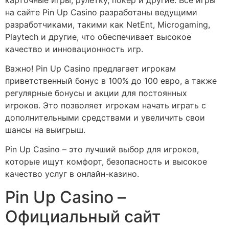
на сайте Pin Up Casino разработаны ведущими
разработчиками, такими как NetEnt, Microgaming,
Playtech и другие, что обеспечивает высокое
качество и инновационность игр.
Важно! Pin Up Casino предлагает игрокам
приветственный бонус в 100% до 100 евро, а также
регулярные бонусы и акции для постоянных
игроков. Это позволяет игрокам начать играть с
дополнительными средствами и увеличить свои
шансы на выигрыш.
Pin Up Casino – это лучший выбор для игроков,
которые ищут комфорт, безопасность и высокое
качество услуг в онлайн-казино.
Pin Up Casino –
Официальный сайт