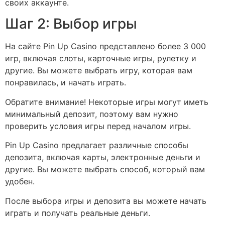
своих аккаунте.
Шаг 2: Выбор игры
На сайте Pin Up Casino представлено более 3 000
игр, включая слоты, карточные игры, рулетку и
другие. Вы можете выбрать игру, которая вам
понравилась, и начать играть.
Обратите внимание! Некоторые игры могут иметь
минимальный депозит, поэтому вам нужно
проверить условия игры перед началом игры.
Pin Up Casino предлагает различные способы
депозита, включая карты, электронные деньги и
другие. Вы можете выбрать способ, который вам
удобен.
После выбора игры и депозита вы можете начать
играть и получать реальные деньги.