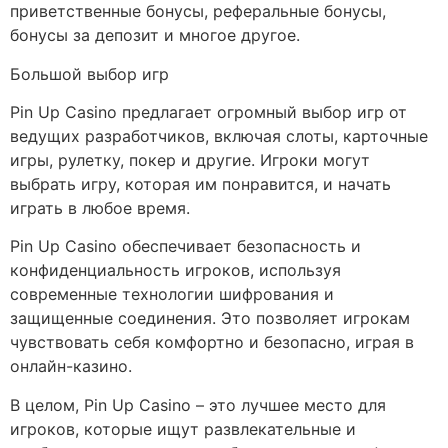
приветственные бонусы, реферальные бонусы,
бонусы за депозит и многое другое.
Большой выбор игр
Pin Up Casino предлагает огромный выбор игр от
ведущих разработчиков, включая слоты, карточные
игры, рулетку, покер и другие. Игроки могут
выбрать игру, которая им понравится, и начать
играть в любое время.
Pin Up Casino обеспечивает безопасность и
конфиденциальность игроков, используя
современные технологии шифрования и
защищенные соединения. Это позволяет игрокам
чувствовать себя комфортно и безопасно, играя в
онлайн-казино.
В целом, Pin Up Casino – это лучшее место для
игроков, которые ищут развлекательные и