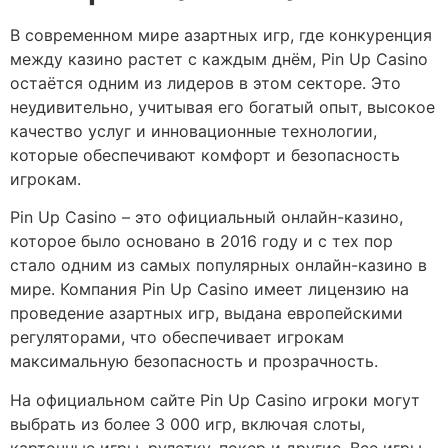
В современном мире азартных игр, где конкуренция
между казино растет с каждым днём, Pin Up Casino
остаётся одним из лидеров в этом секторе. Это
неудивительно, учитывая его богатый опыт, высокое
качество услуг и инновационные технологии,
которые обеспечивают комфорт и безопасность
игрокам.
Pin Up Casino – это официальный онлайн-казино,
которое было основано в 2016 году и с тех пор
стало одним из самых популярных онлайн-казино в
мире. Компания Pin Up Casino имеет лицензию на
проведение азартных игр, выдана европейскими
регуляторами, что обеспечивает игрокам
максимальную безопасность и прозрачность.
На официальном сайте Pin Up Casino игроки могут
выбрать из более 3 000 игр, включая слоты,
карточные игры, рулетку, покер и другие. Все игры