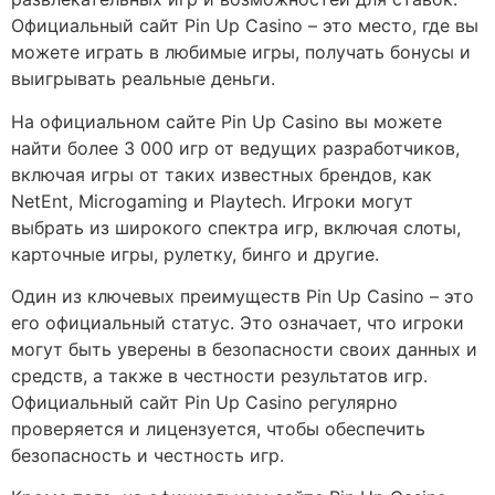
Официальный сайт Pin Up Casino – это место, где вы
можете играть в любимые игры, получать бонусы и
выигрывать реальные деньги.
На официальном сайте Pin Up Casino вы можете
найти более 3 000 игр от ведущих разработчиков,
включая игры от таких известных брендов, как
NetEnt, Microgaming и Playtech. Игроки могут
выбрать из широкого спектра игр, включая слоты,
карточные игры, рулетку, бинго и другие.
Один из ключевых преимуществ Pin Up Casino – это
его официальный статус. Это означает, что игроки
могут быть уверены в безопасности своих данных и
средств, а также в честности результатов игр.
Официальный сайт Pin Up Casino регулярно
проверяется и лицензуется, чтобы обеспечить
безопасность и честность игр.