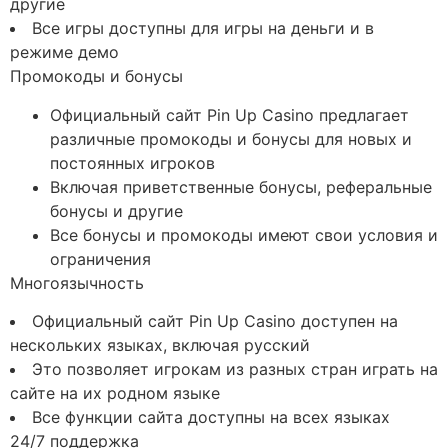
другие
Все игры доступны для игры на деньги и в
режиме демо
Промокоды и бонусы
Официальный сайт Pin Up Casino предлагает
различные промокоды и бонусы для новых и
постоянных игроков
Включая приветственные бонусы, реферальные
бонусы и другие
Все бонусы и промокоды имеют свои условия и
ограничения
Многоязычность
Официальный сайт Pin Up Casino доступен на
нескольких языках, включая русский
Это позволяет игрокам из разных стран играть на
сайте на их родном языке
Все функции сайта доступны на всех языках
24/7 поддержка