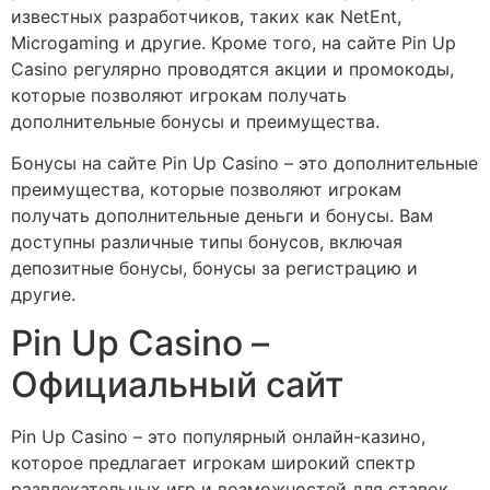
известных разработчиков, таких как NetEnt,
Microgaming и другие. Кроме того, на сайте Pin Up
Casino регулярно проводятся акции и промокоды,
которые позволяют игрокам получать
дополнительные бонусы и преимущества.
Бонусы на сайте Pin Up Casino – это дополнительные
преимущества, которые позволяют игрокам
получать дополнительные деньги и бонусы. Вам
доступны различные типы бонусов, включая
депозитные бонусы, бонусы за регистрацию и
другие.
Pin Up Casino –
Официальный сайт
Pin Up Casino – это популярный онлайн-казино,
которое предлагает игрокам широкий спектр
развлекательных игр и возможностей для ставок.