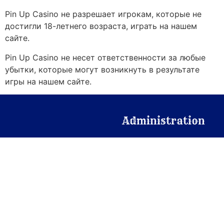
Pin Up Casino не разрешает игрокам, которые не
достигли 18-летнего возраста, играть на нашем
сайте.
Pin Up Casino не несет ответственности за любые
убытки, которые могут возникнуть в результате
игры на нашем сайте.
Administration