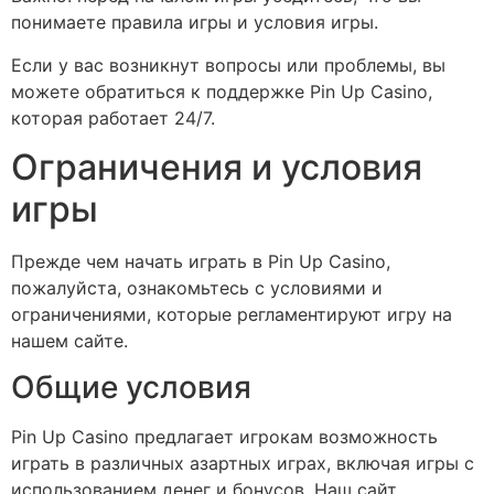
понимаете правила игры и условия игры.
Если у вас возникнут вопросы или проблемы, вы
можете обратиться к поддержке Pin Up Casino,
которая работает 24/7.
Ограничения и условия
игры
Прежде чем начать играть в Pin Up Casino,
пожалуйста, ознакомьтесь с условиями и
ограничениями, которые регламентируют игру на
нашем сайте.
Общие условия
Pin Up Casino предлагает игрокам возможность
играть в различных азартных играх, включая игры с
использованием денег и бонусов. Наш сайт