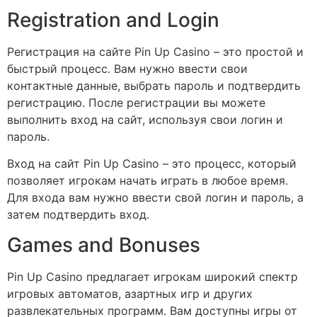
Registration and Login
Регистрация на сайте Pin Up Casino – это простой и
быстрый процесс. Вам нужно ввести свои
контактные данные, выбрать пароль и подтвердить
регистрацию. После регистрации вы можете
выполнить вход на сайт, используя свои логин и
пароль.
Вход на сайт Pin Up Casino – это процесс, который
позволяет игрокам начать играть в любое время.
Для входа вам нужно ввести свой логин и пароль, а
затем подтвердить вход.
Games and Bonuses
Pin Up Casino предлагает игрокам широкий спектр
игровых автоматов, азартных игр и других
развлекательных программ. Вам доступны игры от