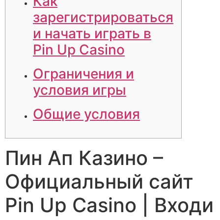
Как
зарегистрироваться
и начать играть в
Pin Up Casino
Ограничения и
условия игры
Общие условия
Пин Ап Казино –
Официальный сайт
Pin Up Casino | Входи