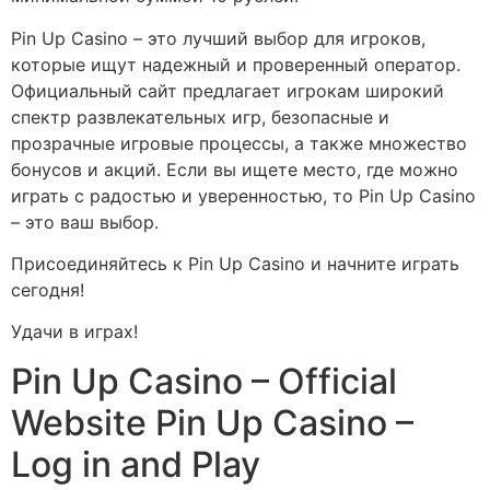
Pin Up Casino – это лучший выбор для игроков,
которые ищут надежный и проверенный оператор.
Официальный сайт предлагает игрокам широкий
спектр развлекательных игр, безопасные и
прозрачные игровые процессы, а также множество
бонусов и акций. Если вы ищете место, где можно
играть с радостью и уверенностью, то Pin Up Casino
– это ваш выбор.
Присоединяйтесь к Pin Up Casino и начните играть
сегодня!
Удачи в играх!
Pin Up Casino – Official
Website Pin Up Casino –
Log in and Play