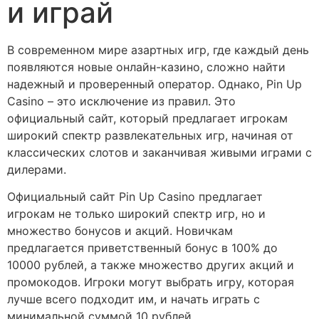
и играй
В современном мире азартных игр, где каждый день
появляются новые онлайн-казино, сложно найти
надежный и проверенный оператор. Однако, Pin Up
Casino – это исключение из правил. Это
официальный сайт, который предлагает игрокам
широкий спектр развлекательных игр, начиная от
классических слотов и заканчивая живыми играми с
дилерами.
Официальный сайт Pin Up Casino предлагает
игрокам не только широкий спектр игр, но и
множество бонусов и акций. Новичкам
предлагается приветственный бонус в 100% до
10000 рублей, а также множество других акций и
промокодов. Игроки могут выбрать игру, которая
лучше всего подходит им, и начать играть с
минимальной суммой 10 рублей.