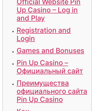
Official Website Pin
Up Casino – Log in
and Play
Registration and
Login
Games and Bonuses
Pin Up Casino –
Официальный сайт
Преимущества
официального сайта
Pin Up Casino