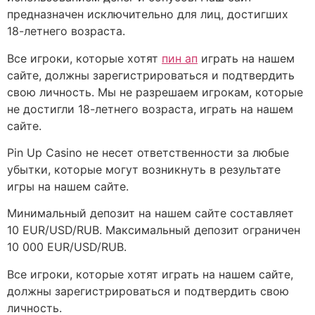
предназначен исключительно для лиц, достигших
18-летнего возраста.
Все игроки, которые хотят
пин ап
играть на нашем
сайте, должны зарегистрироваться и подтвердить
свою личность. Мы не разрешаем игрокам, которые
не достигли 18-летнего возраста, играть на нашем
сайте.
Pin Up Casino не несет ответственности за любые
убытки, которые могут возникнуть в результате
игры на нашем сайте.
Минимальный депозит на нашем сайте составляет
10 EUR/USD/RUB. Максимальный депозит ограничен
10 000 EUR/USD/RUB.
Все игроки, которые хотят играть на нашем сайте,
должны зарегистрироваться и подтвердить свою
личность.