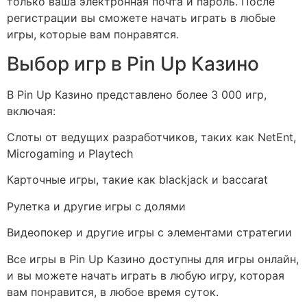
только ваша электронная почта и пароль. После
регистрации вы сможете начать играть в любые
игры, которые вам понравятся.
Выбор игр в Pin Up Казино
В Pin Up Казино представлено более 3 000 игр,
включая:
Слоты от ведущих разработчиков, таких как NetEnt,
Microgaming и Playtech
Карточные игры, такие как blackjack и baccarat
Рулетка и другие игры с долями
Видеопокер и другие игры с элементами стратегии
Все игры в Pin Up Казино доступны для игры онлайн,
и вы можете начать играть в любую игру, которая
вам понравится, в любое время суток.