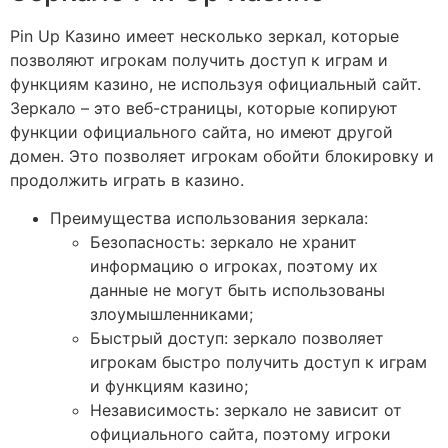
Pin Up Казино имеет несколько зеркал, которые
позволяют игрокам получить доступ к играм и
функциям казино, не используя официальный сайт.
Зеркало – это веб-страницы, которые копируют
функции официального сайта, но имеют другой
домен. Это позволяет игрокам обойти блокировку и
продолжить играть в казино.
Преимущества использования зеркала:
Безопасность: зеркало не хранит
информацию о игроках, поэтому их
данные не могут быть использованы
злоумышленниками;
Быстрый доступ: зеркало позволяет
игрокам быстро получить доступ к играм
и функциям казино;
Независимость: зеркало не зависит от
официального сайта, поэтому игроки