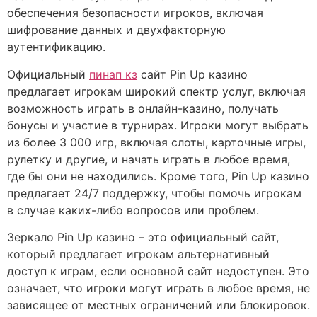
обеспечения безопасности игроков, включая
шифрование данных и двухфакторную
аутентификацию.
Официальный
пинап кз
сайт Pin Up казино
предлагает игрокам широкий спектр услуг, включая
возможность играть в онлайн-казино, получать
бонусы и участие в турнирах. Игроки могут выбрать
из более 3 000 игр, включая слоты, карточные игры,
рулетку и другие, и начать играть в любое время,
где бы они не находились. Кроме того, Pin Up казино
предлагает 24/7 поддержку, чтобы помочь игрокам
в случае каких-либо вопросов или проблем.
Зеркало Pin Up казино – это официальный сайт,
который предлагает игрокам альтернативный
доступ к играм, если основной сайт недоступен. Это
означает, что игроки могут играть в любое время, не
зависящее от местных ограничений или блокировок.