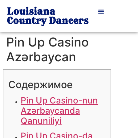
Louisiana
Country Dancers
Pin Up Casino
Azərbaycan
Содержимое
Pin Up Casino-nun
Azərbaycanda
Qanuniliyi
Pin Up Casino-da