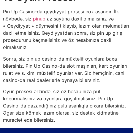
Pin Up Casino-da qeydiyyat prosesi çox asandır. İlk
növbədə, siz
pinup
az saytına daxil olmalısınız və
« Qeydiyyat » düyməsini tıklayıb, lazım olan məlumatları
daxil etməlisiniz. Qeydiyyatdan sonra, siz pin up giriş
prosedurunu keçməlisiniz və öz hesabınıza daxil
olmalısınız.
Sonra, siz pin up casino-da müxtəlif oyunlara baxa
bilərsiniz. Pin Up Casino-da slot maşınları, kart oyunları,
rulet və s. kimi müxtəlif oyunlar var. Siz həmçinin, canlı
casino-da real dealerlərlə oynaya bilərsiniz.
Oyun prosesi ərzində, siz öz hesabınıza pul
köçürməlisiniz və oyunlara qoşulmalısınız. Pin Up
Casino-da qazandığınız pulu asanlıqla çıxara bilərsiniz.
Əgər sizə kömək lazım olarsa, siz dəstək xidmətinə
müraciət edə bilərsiniz.