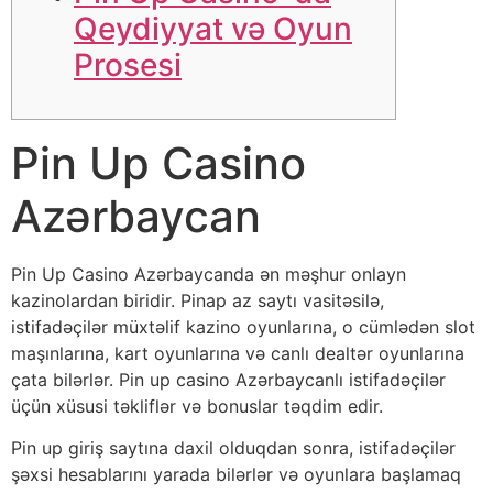
Qeydiyyat və Oyun
Prosesi
Pin Up Casino
Azərbaycan
Pin Up Casino Azərbaycanda ən məşhur onlayn
kazinolardan biridir. Pinap az saytı vasitəsilə,
istifadəçilər müxtəlif kazino oyunlarına, o cümlədən slot
maşınlarına, kart oyunlarına və canlı dealtər oyunlarına
çata bilərlər. Pin up casino Azərbaycanlı istifadəçilər
üçün xüsusi təkliflər və bonuslar təqdim edir.
Pin up giriş saytına daxil olduqdan sonra, istifadəçilər
şəxsi hesablarını yarada bilərlər və oyunlara başlamaq