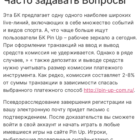
Часто задавать Вопросы
Эта БК предлагает одну одного наиболее широких
live-линий, включающих в себе множество событий
и видов спорта. А, что чаще больше ищут
пользователи БК Pin Up – рабочее зеркало а сегодня.
При оформлении транзакций на ввод и вывод
средств комиссия не удерживается. Однако в ряде
случаев, » « также депозитах и выводе средств
нужно учитывать размер комиссии платежного
инструмента. Как редко, комиссия составляет 2-8%
от суммы транзакции в зависимости спасась
выбранного платежного способ
http://pin-up-com.ru/
.
Псевдорасследование завершения регистрации на
вашу электронную почту придет письмо с
подтверждением. После доказательств вы сможете
войти в свой аккаунт и начать играть в любые
имевшиеся игры на сайте Pin Up. Игроки,
выбирающие проверенные онлайн-казино с