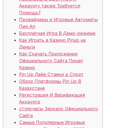
Аккаунту также Требуется
Помощь?
Провайдеры и Игровые Автоматы
Пин Ап
Бесплатная Игра В Демо-режиме
Как Играть в Казино Pinup на
Деньги
Как Скачать Приложение
Официального Сайта Пинап
Казино
Pin Up Лайв Ставки и Спорт
Обзор Платформы Pin Up В
Казахстане
Регистрация И Верификация
Аккаунта
стулочасы Зеркало Официального
Сайта
Самые Популярные Игровые