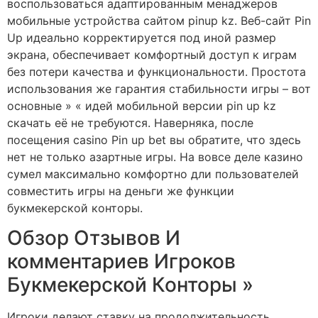
воспользоваться адаптированным менаджеров
мобильные устройства сайтом pinup kz. Веб-сайт Pin
Up идеально корректируется под иной размер
экрана, обеспечивает комфортный доступ к играм
без потери качества и функциональности. Простота
использования же гарантия стабильности игры – вот
основные » « идей мобильной версии pin up kz
скачать её не требуются. Наверняка, после
посещения casino Pin up bet вы обратите, что здесь
нет не только азартные игры. На вовсе деле казино
сумел максимально комфортно дли пользователей
совместить игры на деньги же функции
букмекерской конторы.
Обзор Отзывов И
комментариев Игроков
Букмекерской Конторы »
Игроки делают ставку на продолжительность