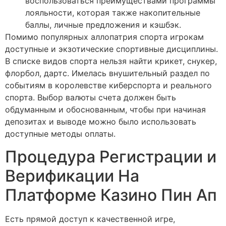
воспользоваться преимуществами программы
лояльности, которая также накопительные
баллы, личные предложения и кэшбэк.
Помимо популярных аллопатрия спорта игрокам
доступные и экзотические спортивные дисциплины.
В списке видов спорта нельзя найти крикет, снукер,
флорбол, дартс. Имелась внушительный раздел по
событиям в королевстве киберспорта и реального
спорта. Выбор валюты счета должен быть
обдуманным и обоснованным, чтобы при начиная
депозитах и выводе можно было использовать
доступные методы оплаты.
Процедура Регистрации и
Верификации На
Платформе Казино Пин Ап
Есть прямой доступ к качественной игре,