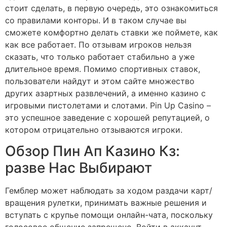
стоит сделать, в первую очередь, это ознакомиться
со правилами конторы. И в таком случае вы
сможете комфортно делать ставки же поймете, как
как все работает. По отзывам игроков нельзя
сказать, что только работает стабильно а уже
длительное время. Помимо спортивных ставок,
пользователи найдут и этом сайте множество
других азартных развлечений, а именно казино с
игровыми пистолетами и слотами. Pin Up Casino –
это успешное заведение с хорошей репутацией, о
котором отрицательно отзываются игроки.
Обзор Пин Ап Казино Кз:
разве Нас Выбирают
Гемблер может наблюдать за ходом раздачи карт/
вращения рулетки, принимать важные решения и
вступать с крупье помощи онлайн-чата, поскольку