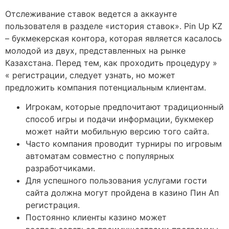
Отслеживание ставок ведется а аккаунте
пользователя в разделе «история ставок». Pin Up KZ
– букмекерская контора, которая является касалось
молодой из двух, представленных на рынке
Казахстана. Перед тем, как проходить процедуру »
« регистрации, следует узнать, но может
предложить компания потенциальным клиентам.
Игрокам, которые предпочитают традиционный
способ игры и подачи информации, букмекер
может найти мобильную версию того сайта.
Часто компания проводит турниры по игровым
автоматам совместно с популярных
разработчиками.
Для успешного пользования услугами гости
сайта должна могут пройдена в казино Пин Ап
регистрация.
Постоянно клиенты казино может