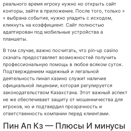
реального время игроку нужно но открыть сайт
конторы, зайти в приложение. После того, только »
« выбрана событие, нужно уладить с исходом,
кликнуть на коэффициент. Сайт полностью
адаптирован под мобильные устройства а
планшеты.
В том случае, важно посчитать, что pin-up casino
скачать предоставляет возможностей получить
профессиональную помощь в любое всяком суток.
Подтверждением надежный и легальной
деятельность пинап казино служит наличие
официальной лицензии, которая регулируется
законодательством Казахстана. Этот важный аспект
не же обеспечивает защиту от мошенничества для
игроков, но и подтвердил прозрачность и
ответственность компании перед клиентами.
Пин Ап Кз — Плюсы И минусы