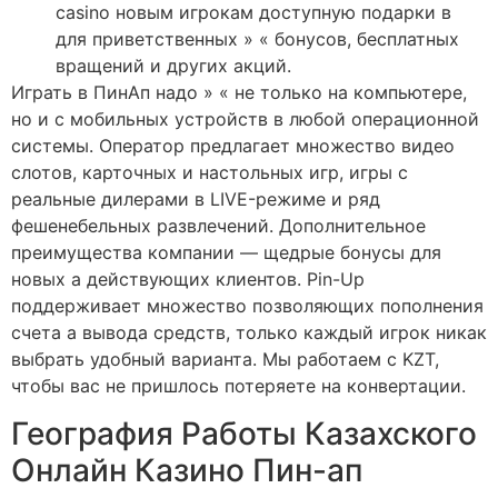
casino новым игрокам доступную подарки в
для приветственных » « бонусов, бесплатных
вращений и других акций.
Играть в ПинАп надо » « не только на компьютере,
но и с мобильных устройств в любой операционной
системы. Оператор предлагает множество видео
слотов, карточных и настольных игр, игры с
реальные дилерами в LIVE-режиме и ряд
фешенебельных развлечений. Дополнительное
преимущества компании — щедрые бонусы для
новых а действующих клиентов. Pin-Up
поддерживает множество позволяющих пополнения
счета а вывода средств, только каждый игрок никак
выбрать удобный варианта. Мы работаем с KZT,
чтобы вас не пришлось потеряете на конвертации.
География Работы Казахского
Онлайн Казино Пин-ап