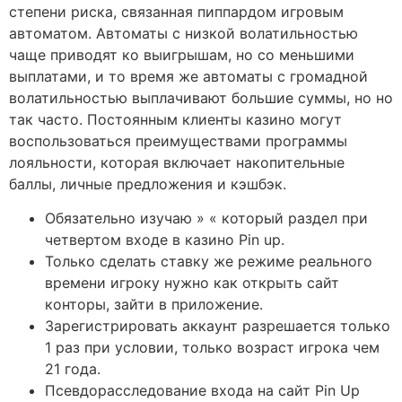
степени риска, связанная пиппардом игровым
автоматом. Автоматы с низкой волатильностью
чаще приводят ко выигрышам, но со меньшими
выплатами, и то время же автоматы с громадной
волатильностью выплачивают большие суммы, но но
так часто. Постоянным клиенты казино могут
воспользоваться преимуществами программы
лояльности, которая включает накопительные
баллы, личные предложения и кэшбэк.
Обязательно изучаю » « который раздел при
четвертом входе в казино Pin up.
Только сделать ставку же режиме реального
времени игроку нужно как открыть сайт
конторы, зайти в приложение.
Зарегистрировать аккаунт разрешается только
1 раз при условии, только возраст игрока чем
21 года.
Псевдорасследование входа на сайт Pin Up