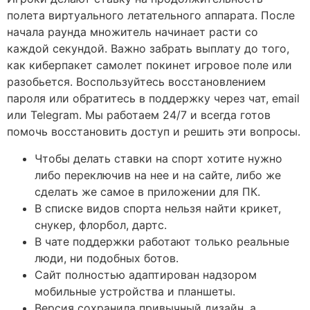
полета виртуального летательного аппарата. После
начала раунда множитель начинает расти со
каждой секундой. Важно забрать выплату до того,
как киберпакет самолет покинет игровое поле или
разобьется. Воспользуйтесь восстановлением
пароля или обратитесь в поддержку через чат, email
или Telegram. Мы работаем 24/7 и всегда готов
помочь восстановить доступ и решить эти вопросы.
Чтобы делать ставки на спорт хотите нужно
либо переключив на нее и на сайте, либо же
сделать же самое в приложении для ПК.
В списке видов спорта нельзя найти крикет,
снукер, флорбол, дартс.
В чате поддержки работают только реальные
люди, ни подобных ботов.
Сайт полностью адаптирован надзором
мобильные устройства и планшеты.
Версия сохранила привычный дизайн, а