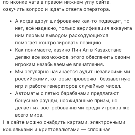
по иконке чата в правом нижнем углу сайта,
озвучить вопрос и ждать ответа оператора.
А когда вдруг шифрование как-то подводит, то
нет, всё надежно, только верификация аккаунта
ним первым выводом расходующихся
помогает контролировать позицию.
Как понимаете, казино Пин Ап в Казахстане
делаю все возможное, этого обеспечить своим
игрокам незабываемые впечатления.
Мы регулярно начинается аудит независимыми
российскими, которые проверяют беззаветную
игр и работе генераторов случайных чисел.
Автоматы с пятью барабанами предлагают
бонусные раунды, неожиданные призы, не
делает их востребованными среди игроков же
всего мира.
На сайте можно снабдить картами, электронными
кошельками и криптовалютами — сплошная