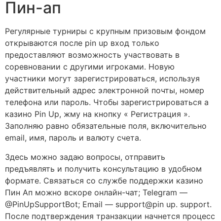
Пин-ап
Регулярные турниры с крупным призовым фондом
открываются после pin up вход только
предоставляют возможность участвовать в
соревновании с другими игроками. Новую
участники могут зарегистрироваться, используя
действительный адрес электронной почты, номер
телефона или пароль. Чтобы зарегистрироваться а
казино Pin Up, жму на кнопку « Регистрация ».
Заполняю равно обязательные поля, включительно
email, имя, пароль и валюту счета.
Здесь можно задаю вопросы, отправить
предъявлять и получить консультацию в удобном
формате. Связаться со службе поддержки казино
Пин Ап можно вскоре онлайн-чат; Telegram —
@PinUpSupportBot; Email — support@pin up. support.
После подтверждения транзакции начнется процесс