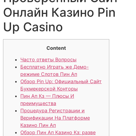
Онлайн Казино Pin
Up Casino
Content
Часто ответы Вопросы
Бесплатно Играть же Демо-
режиме Слотов Пин Ап
Обзор Pin Up: Официальный Сайт
Букмекерской Конторы
Пин Ап Кз — Плюсы И
преимущества
Процедура Регистрации и
Верификации На Платформе
Казино Пин Ап
Обзор Пин Ап Казино Кз: разве