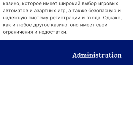
казино, которое имеет широкий выбор игровых
автоматов и азартных игр, а также безопасную и
надежную систему регистрации и входа. Однако,
как и любое другое казино, оно имеет свои
ограничения и недостатки.
Administration