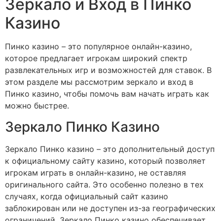
Зеркало и Вход в Пинко
Казино
Пинко казино – это популярное онлайн-казино,
которое предлагает игрокам широкий спектр
развлекательных игр и возможностей для ставок. В
этом разделе мы рассмотрим зеркало и вход в
Пинко казино, чтобы помочь вам начать играть как
можно быстрее.
Зеркало Пинко Казино
Зеркало Пинко казино – это дополнительный доступ
к официальному сайту казино, который позволяет
игрокам играть в онлайн-казино, не оставляя
оригинального сайта. Это особенно полезно в тех
случаях, когда официальный сайт казино
заблокирован или не доступен из-за географических
ограничений. Зеркало Пинко казино обеспечивает