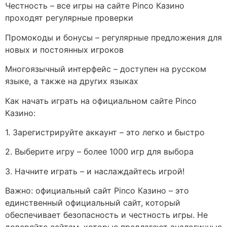
Честность – все игры на сайте Pinco Казино
проходят регулярные проверки
Промокоды и бонусы – регулярные предложения для
новых и постоянных игроков
Многоязычный интерфейс – доступен на русском
языке, а также на других языках
Как начать играть на официальном сайте Pinco
Казино:
1. Зарегистрируйте аккаунт – это легко и быстро
2. Выберите игру – более 1000 игр для выбора
3. Начните играть – и наслаждайтесь игрой!
Важно: официальный сайт Pinco Казино – это
единственный официальный сайт, который
обеспечивает безопасность и честность игры. Не