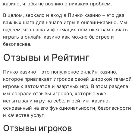
казино, чтобы не возникло никаких проблем.
В целом, зеркало и вход в Пинко казино – это два
важных шага для начала игры в онлайн-казино. Мы
надеем, что наша информация поможет вам начать
играть в онлайн-казино как можно быстрее и
безопаснее.
Отзывы и Рейтинг
Пинко казино – это популярное онлайн-казино,
которое привлекает игроков своей широкой гаммой
игровых автоматов и азартных игр. В этом разделе
мы собрали отзывы игроков, которые уже
испытывали игру на себе, и рейтинг казино,
основанный на его функциональности, безопасности
и качестве услуг.
Отзывы игроков