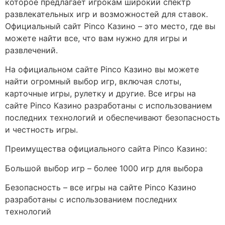
которое предлагает игрокам широкий спектр
развлекательных игр и возможностей для ставок.
Официальный сайт Pinco Казино – это место, где вы
можете найти все, что вам нужно для игры и
развлечений.
На официальном сайте Pinco Казино вы можете
найти огромный выбор игр, включая слоты,
карточные игры, рулетку и другие. Все игры на
сайте Pinco Казино разработаны с использованием
последних технологий и обеспечивают безопасность
и честность игры.
Преимущества официального сайта Pinco Казино:
Большой выбор игр – более 1000 игр для выбора
Безопасность – все игры на сайте Pinco Казино
разработаны с использованием последних
технологий