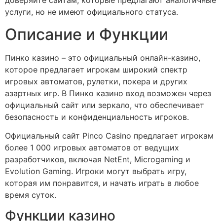
доверяйте сайтам, которые предлагают аналогичные
услуги, но не имеют официального статуса.
Описание и Функции
Пинко казино – это официальный онлайн-казино,
которое предлагает игрокам широкий спектр
игровых автоматов, рулетки, покера и других
азартных игр. В Пинко казино вход возможен через
официальный сайт или зеркало, что обеспечивает
безопасность и конфиденциальность игроков.
Официальный сайт Pinco Casino предлагает игрокам
более 1 000 игровых автоматов от ведущих
разработчиков, включая NetEnt, Microgaming и
Evolution Gaming. Игроки могут выбрать игру,
которая им понравится, и начать играть в любое
время суток.
Функции казино