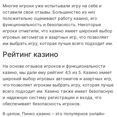
Многие игроки уже испытывали игру на себе и
оставили свои отзывы. Большинство из них
положительно оценивают работу казино, его
функциональность и безопасность. Некоторые
игроки отметили, что казино имеет широкий выбор
игровых автоматов и азартных игр, что позволяет
им выбрать игру, которая лучше всего подходит им.
Рейтинг казино
На основе отзывов игроков и функциональности
казино, мы дали ему рейтинг 4,5 из 5. Казино имеет
широкий выбор игровых автоматов и азартных игр,
что позволяет игрокам выбрать игру, которая лучше
всего подходит им. Казино также имеет безопасную
и надежную систему регистрации и входа, что
обеспечивает безопасность игроков.
В целом, Пинко казино – это популярное онлайн-