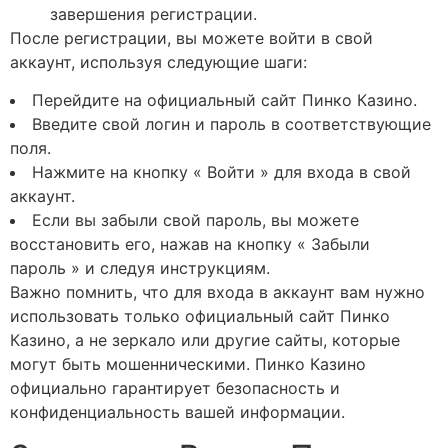
завершения регистрации.
После регистрации, вы можете войти в свой
аккаунт, используя следующие шаги:
Перейдите на официальный сайт Пинко Казино.
Введите свой логин и пароль в соответствующие
поля.
Нажмите на кнопку « Войти » для входа в свой
аккаунт.
Если вы забыли свой пароль, вы можете
восстановить его, нажав на кнопку « Забыли
пароль » и следуя инструкциям.
Важно помнить, что для входа в аккаунт вам нужно
использовать только официальный сайт Пинко
Казино, а не зеркало или другие сайты, которые
могут быть мошенническими. Пинко Казино
официально гарантирует безопасность и
конфиденциальность вашей информации.