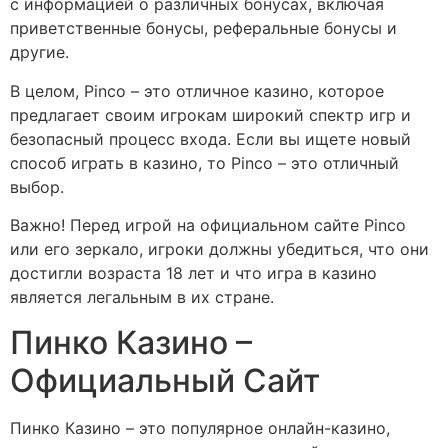
с информацией о различных бонусах, включая
приветственные бонусы, реферальные бонусы и
другие.
В целом, Pinco – это отличное казино, которое
предлагает своим игрокам широкий спектр игр и
безопасный процесс входа. Если вы ищете новый
способ играть в казино, то Pinco – это отличный
выбор.
Важно! Перед игрой на официальном сайте Pinco
или его зеркало, игроки должны убедиться, что они
достигли возраста 18 лет и что игра в казино
является легальным в их стране.
Пинко Казино –
Официальный Сайт
Пинко Казино – это популярное онлайн-казино,