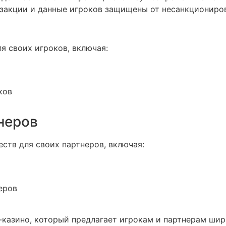
анзакции и данные игроков защищены от несанкциониро
я своих игроков, включая:
ков
неров
ств для своих партнеров, включая:
еров
-казино, который предлагает игрокам и партнерам шир