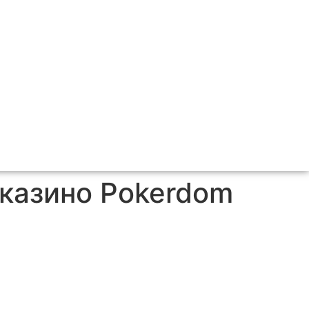
казино Pokerdom