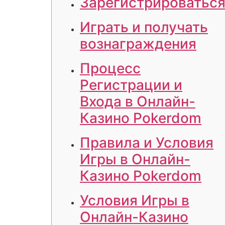
Зарегистрироватьс
Играть и получать
вознаграждения
Процесс
Регистрации и
Входа в Онлайн-
Казино Pokerdom
Правила и Условия
Игры в Онлайн-
Казино Pokerdom
Условия Игры в
Онлайн-Казино