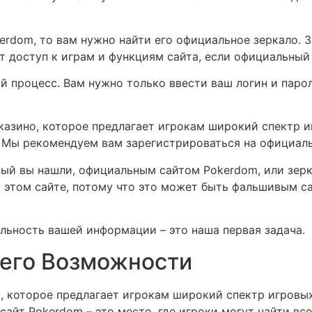
erdom, то вам нужно найти его официальное зеркало. З
т доступ к играм и функциям сайта, если официальный 
ой процесс. Вам нужно только ввести ваш логин и паро
-казино, которое предлагает игрокам широкий спектр 
. Мы рекомендуем вам зарегистрироваться на официаль
орый вы нашли, официальным сайтом Pokerdom, или зер
на этом сайте, потому что это может быть фальшивым 
льность вашей информации – это наша первая задача.
 его Возможности
, которое предлагает игрокам широкий спектр игровых
айт Pokerdom – это место, где игроки могут найти все