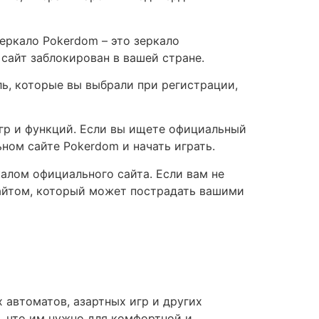
еркало Pokerdom – это зеркало
сайт заблокирован в вашей стране.
ль, которые вы выбрали при регистрации,
игр и функций. Если вы ищете официальный
ном сайте Pokerdom и начать играть.
калом официального сайта. Если вам не
сайтом, который может пострадать вашими
 автоматов, азартных игр и других
, что им нужно для комфортной и