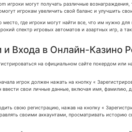
om игроки могут получать различные вознаграждения, 
омогут игрокам увеличить свой баланс и улучшить сво
 место, где игроки могут найти все, что им нужно для
рокий спектр игровых автоматов и азартных игр, а та
 и Входа в Онлайн-Казино 
гистрироваться на официальном сайте покердом или на
начала игрок должен нажать на кнопку « Зарегистриро
н ввести свои личные данные, включая имя, фамилию, 
дить свою регистрацию, нажав на кнопку « Зарегистри
правлять своими аккаунтами, просматривать историю с