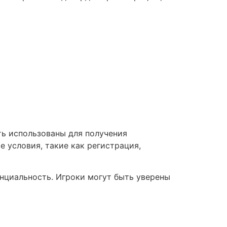
ь использованы для получения
 условия, такие как регистрация,
нциальность. Игроки могут быть уверены