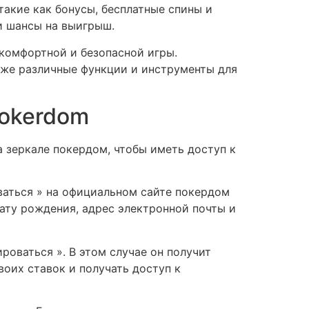
такие как бонусы, бесплатные спины и
и шансы на выигрыш.
 комфортной и безопасной игры.
кже различные функции и инструменты для
Pokerdom
 зеркале покердом, чтобы иметь доступ к
ваться » на официальном сайте покердом
дату рождения, адрес электронной почты и
роваться ». В этом случае он получит
воих ставок и получать доступ к