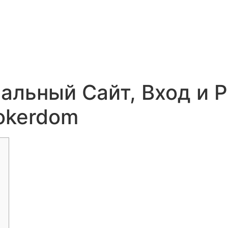
льный Сайт, Вход и Р
okerdom