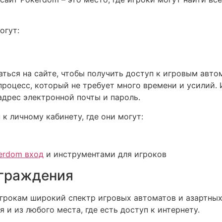
огут:
ться на сайте, чтобы получить доступ к игровым авто
процесс, который не требует много времени и усилий.
 адрес электронной почты и пароль.
к личному кабинету, где они могут:
erdom вход
и инструментами для игроков
аграждения
рокам широкий спектр игровых автоматов и азартных и
 и из любого места, где есть доступ к интернету.