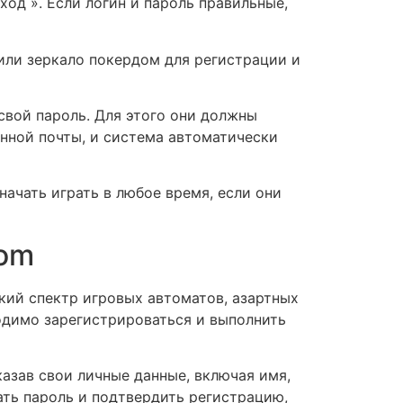
ход ». Если логин и пароль правильные,
или зеркало покердом для регистрации и
свой пароль. Для этого они должны
онной почты, и система автоматически
начать играть в любое время, если они
dom
кий спектр игровых автоматов, азартных
одимо зарегистрироваться и выполнить
азав свои личные данные, включая имя,
ать пароль и подтвердить регистрацию,